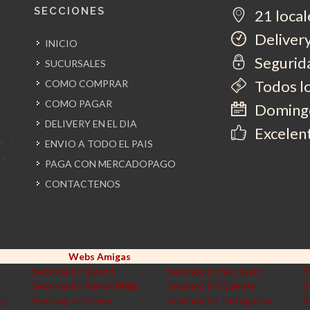
SECCIONES
21 local
Delivery
INICIO
Segurida
SUCURSALES
Todos l
COMO COMPRAR
COMO PAGAR
Domingo
DELIVERY EN EL DIA
Excelent
ENVIO A TODO EL PAIS
PAGA CON MERCADOPAGO
CONTACTENOS
Webs Amigas
Sexshop En Sarandi
Sexshop En San Justo
S
Sexshop En Ramos Mejia
Sexshop En Quilmes
S
ey
Sexshop en Olivos
Sexshop En Tortuguitas
S