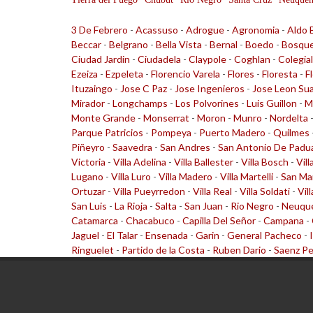
3 De Febrero
-
Acassuso
-
Adrogue
-
Agronomia
-
Aldo 
Beccar
-
Belgrano
-
Bella Vista
-
Bernal
-
Boedo
-
Bosqu
Ciudad Jardin
-
Ciudadela
-
Claypole
-
Coghlan
-
Colegia
Ezeiza
-
Ezpeleta
-
Florencio Varela
-
Flores
-
Floresta
-
F
Ituzaingo
-
Jose C Paz
-
Jose Ingenieros
-
Jose Leon Su
Mirador
-
Longchamps
-
Los Polvorines
-
Luis Guillon
-
M
Monte Grande
-
Monserrat
-
Moron
-
Munro
-
Nordelta
Parque Patricios
-
Pompeya
-
Puerto Madero
-
Quilmes
Piñeyro
-
Saavedra
-
San Andres
-
San Antonio De Padu
Victoria
-
Villa Adelina
-
Villa Ballester
-
Villa Bosch
-
Vill
Lugano
-
Villa Luro
-
Villa Madero
-
Villa Martelli
-
San Ma
Ortuzar
-
Villa Pueyrredon
-
Villa Real
-
Villa Soldati
-
Vil
San Luis
-
La Rioja
-
Salta
-
San Juan
-
Rio Negro
-
Neuqu
Catamarca
-
Chacabuco
-
Capilla Del Señor
-
Campana
-
Jaguel
-
El Talar
-
Ensenada
-
Garin
-
General Pacheco
-
Ringuelet
-
Partido de la Costa
-
Ruben Dario
-
Saenz P