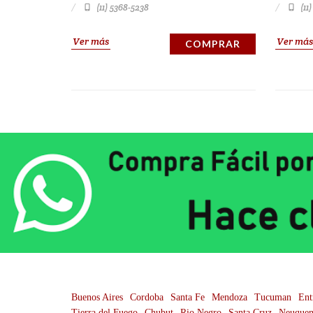
(11) 5368-5238
(11
Ver más
Ver más
COMPRAR
Buenos Aires
Cordoba
Santa Fe
Mendoza
Tucuman
Ent
Tierra del Fuego
Chubut
Rio Negro
Santa Cruz
Neuque