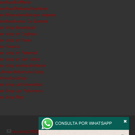
exshop En Merlo
exshop Delivery Martinez
ex-Shop atendido por mujeres
exshop Lomas De Zamora
ex Shop Sanmiguel
ex shop en Coghlan
ex shop en Flores
ex Floresta
ex shop en Paternal
ex shop en San Isidro
ex shop envios al interior
uilmes delivery sexshop
livos SexShop
ex Shop La Fraternidad
ex Shop Los Polvorines
ex Shop Pilar
sexshop2013@hotmail.com
·
0810-444-6969