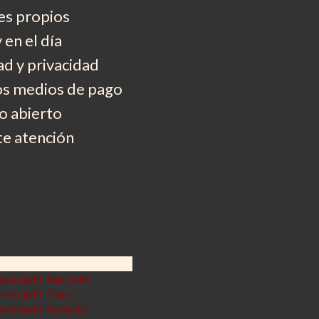
es propios
 en el día
d y privacidad
os medios de pago
 abierto
e atención
exshop En San Isidro
exshop En Tigre
exshop En Nordelta