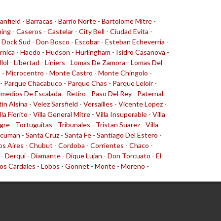
anfield
-
Barracas
-
Barrio Norte
-
Bartolome Mitre
-
ing
-
Caseros
-
Castelar
-
City Bell
-
Ciudad Evita
-
-
Dock Sud
-
Don Bosco
-
Escobar
-
Esteban Echeverria
-
rnica
-
Haedo
-
Hudson
-
Hurlingham
-
Isidro Casanova
-
llol
-
Libertad
-
Liniers
-
Lomas De Zamora
-
Lomas Del
o
-
Microcentro
-
Monte Castro
-
Monte Chingolo
-
-
Parque Chacabuco
-
Parque Chas
-
Parque Leloir
-
medios De Escalada
-
Retiro
-
Paso Del Rey
-
Paternal
-
tin Alsina
-
Velez Sarsfield
-
Versailles
-
Vicente Lopez
-
lla Fiorito
-
Villa General Mitre
-
Villa Insuperable
-
Villa
gre
-
Tortuguitas
-
Tribunales
-
Tristan Suarez
-
Villa
cuman
-
Santa Cruz
-
Santa Fe
-
Santiago Del Estero
-
s Aires
-
Chubut
-
Cordoba
-
Corrientes
-
Chaco
-
-
Derqui
-
Diamante
-
Dique Lujan
-
Don Torcuato
-
El
os Cardales
-
Lobos
-
Gonnet
-
Monte
-
Moreno
-