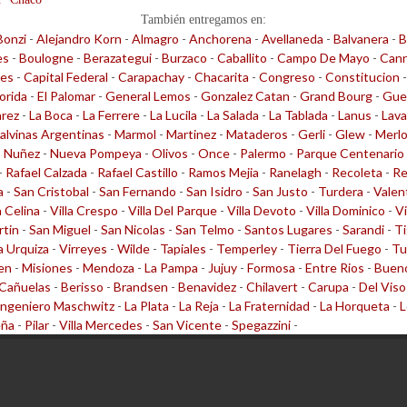
También entregamos en:
Bonzi
-
Alejandro Korn
-
Almagro
-
Anchorena
-
Avellaneda
-
Balvanera
-
B
es
-
Boulogne
-
Berazategui
-
Burzaco
-
Caballito
-
Campo De Mayo
-
Cann
les
-
Capital Federal
-
Carapachay
-
Chacarita
-
Congreso
-
Constitucion
lorida
-
El Palomar
-
General Lemos
-
Gonzalez Catan
-
Grand Bourg
-
Gue
arez
-
La Boca
-
La Ferrere
-
La Lucila
-
La Salada
-
La Tablada
-
Lanus
-
Lava
alvinas Argentinas
-
Marmol
-
Martinez
-
Mataderos
-
Gerli
-
Glew
-
Merl
-
Nuñez
-
Nueva Pompeya
-
Olivos
-
Once
-
Palermo
-
Parque Centenario
-
Rafael Calzada
-
Rafael Castillo
-
Ramos Mejia
-
Ranelagh
-
Recoleta
-
Re
a
-
San Cristobal
-
San Fernando
-
San Isidro
-
San Justo
-
Turdera
-
Valen
a Celina
-
Villa Crespo
-
Villa Del Parque
-
Villa Devoto
-
Villa Dominico
-
Vi
rtin
-
San Miguel
-
San Nicolas
-
San Telmo
-
Santos Lugares
-
Sarandi
-
Ti
la Urquiza
-
Virreyes
-
Wilde
-
Tapiales
-
Temperley
-
Tierra Del Fuego
-
Tu
en
-
Misiones
-
Mendoza
-
La Pampa
-
Jujuy
-
Formosa
-
Entre Rios
-
Bueno
Cañuelas
-
Berisso
-
Brandsen
-
Benavidez
-
Chilavert
-
Carupa
-
Del Viso
Ingeniero Maschwitz
-
La Plata
-
La Reja
-
La Fraternidad
-
La Horqueta
-
L
eña
-
Pilar
-
Villa Mercedes
-
San Vicente
-
Spegazzini
-