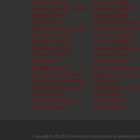
Sexshop En Munro
Sexshop En Wilde
Sexshop Envios San Fernando
Sexshop En Martinez
Sexshop Delivery
Sexshop Caballito
Sexshop Lomas
Sex-Shop atendido por 
Sexhop Desde San Fernando
Sexhop Desde Martinez
Sex shop en Bernal
Sex shop en Caballito
Sex shop en Devoto
Sex shop en Belgrano
Sex shop en Floresta
Sex shop en Avellaneda
Sex shop en Moron
Sex shop en Olivos
Sex Beccar
Sex shop en Pilar
San Miguel Sexshop
Sex shop en San Martin
Sex shop envios Catamarca
quilmes lencería erótica
Sex shop envios Santa Cruz
Pilar Sexshop
Sex Shop Isidro Casanova
Sex Shop Jose Ingenier
Olivos Sex Shop
Sex Shop Lanus
Lomas Zamora Sexshop
Sex Shop Martinez
Sex shop Quilmes
Lomas Sex Shop
Copyrights © 2026 Derechos reservados enviolafratern