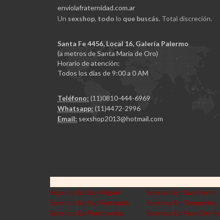
enviolafraternidad.com.ar
Un
sexshop
,
todo
lo
que buscás.
Total discreción.
Santa Fe 4456, Local 16, Galería Palermo
(a metros de Santa Maria de Oro)
Horario de atención:
Todos los días de 9:00 a 0 AM
Teléfono:
(11)0810-444-6969
Whatsapp:
(11)4472-2996
Email:
sexshop2013@hotmail.com
Sexshop En San Miguel
Sexshop En San Martin
Sexshop En San Fernando
Sexshop En Temperley
Sexshop En Pontevedra
Sexshop En Paso Del R