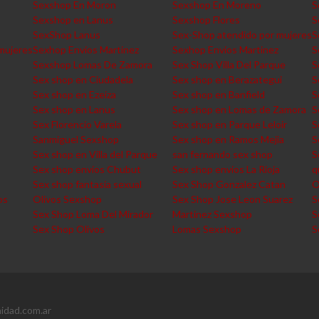
Sexshop En Moron
Sexshop En Moreno
S
Sexshop en Lanus
Sexshop Flores
S
SexShop Lanus
Sex-Shop atendido por mujeres
S
mujeres
Sexhop Envios Martinez
Sexhop Envios Martinez
S
Sexshop Lomas De Zamora
Sex Shop Villa Del Parque
S
Sex shop en Ciudadela
Sex shop en Berazategui
S
Sex shop en Ezeiza
Sex shop en Banfield
S
Sex shop en Lanus
Sex shop en Lomas de Zamora
S
Sex Florencio Varela
Sex shop en Parque Leloir
S
Sanmiguel Sexshop
Sex shop en Ramos Mejia
S
Sex shop en Villa del Parque
san fernando sex shop
S
Sex shop envios Chubut
Sex shop envios La Rioja
q
Sex shop fantasia sexual
Sex Shop Gonzalez Catan
O
os
Olivos Sexshop
Sex Shop Jose Leon Suarez
S
Sex Shop Loma Del Mirador
Martinez Sexshop
S
Sex Shop Olivos
Lomas Sexshop
S
idad.com.ar