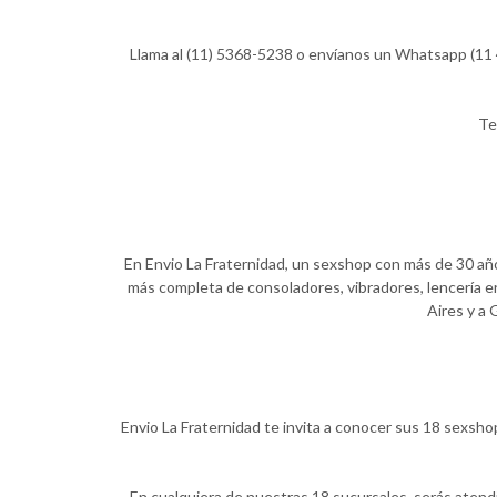
Llama al (11) 5368-5238 o envíanos un Whatsapp (11 4
Te
En Envio La Fraternidad, un sexshop con más de 30 años
más completa de consoladores, vibradores, lencería er
Aires y a 
Envio La Fraternidad te invita a conocer sus 18 sexsho
En cualquiera de nuestras 18 sucursales, serás atend