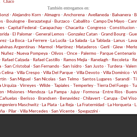
n
Chaco
También entregamos en:
Bonzi
-
Alejandro Korn
-
Almagro
-
Anchorena
-
Avellaneda
-
Balvanera
-
B
es
-
Boulogne
-
Berazategui
-
Burzaco
-
Caballito
-
Campo De Mayo
-
Cann
les
-
Capital Federal
-
Carapachay
-
Chacarita
-
Congreso
-
Constitucion
lorida
-
El Palomar
-
General Lemos
-
Gonzalez Catan
-
Grand Bourg
-
Gue
arez
-
La Boca
-
La Ferrere
-
La Lucila
-
La Salada
-
La Tablada
-
Lanus
-
Lava
alvinas Argentinas
-
Marmol
-
Martinez
-
Mataderos
-
Gerli
-
Glew
-
Merl
-
Nuñez
-
Nueva Pompeya
-
Olivos
-
Once
-
Palermo
-
Parque Centenario
-
Rafael Calzada
-
Rafael Castillo
-
Ramos Mejia
-
Ranelagh
-
Recoleta
-
Re
a
-
San Cristobal
-
San Fernando
-
San Isidro
-
San Justo
-
Turdera
-
Valen
a Celina
-
Villa Crespo
-
Villa Del Parque
-
Villa Devoto
-
Villa Dominico
-
Vi
rtin
-
San Miguel
-
San Nicolas
-
San Telmo
-
Santos Lugares
-
Sarandi
-
Ti
la Urquiza
-
Virreyes
-
Wilde
-
Tapiales
-
Temperley
-
Tierra Del Fuego
-
Tu
en
-
Misiones
-
Mendoza
-
La Pampa
-
Jujuy
-
Formosa
-
Entre Rios
-
Bueno
Cañuelas
-
Berisso
-
Brandsen
-
Benavidez
-
Chilavert
-
Carupa
-
Del Viso
Ingeniero Maschwitz
-
La Plata
-
La Reja
-
La Fraternidad
-
La Horqueta
-
L
eña
-
Pilar
-
Villa Mercedes
-
San Vicente
-
Spegazzini
-