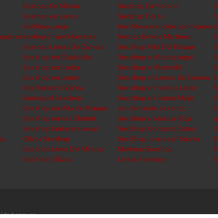
Sexshop En Moron
Sexshop En Moreno
S
Sexshop en Lanus
Sexshop Flores
S
SexShop Lanus
Sex-Shop atendido por mujeres
S
mujeres
Sexhop Envios Martinez
Sexhop Envios Martinez
S
Sexshop Lomas De Zamora
Sex Shop Villa Del Parque
S
Sex shop en Ciudadela
Sex shop en Berazategui
S
Sex shop en Ezeiza
Sex shop en Banfield
S
Sex shop en Lanus
Sex shop en Lomas de Zamora
S
Sex Florencio Varela
Sex shop en Parque Leloir
S
Sanmiguel Sexshop
Sex shop en Ramos Mejia
S
Sex shop en Villa del Parque
san fernando sex shop
S
Sex shop envios Chubut
Sex shop envios La Rioja
q
Sex shop fantasia sexual
Sex Shop Gonzalez Catan
O
os
Olivos Sexshop
Sex Shop Jose Leon Suarez
S
Sex Shop Loma Del Mirador
Martinez Sexshop
S
Sex Shop Olivos
Lomas Sexshop
S
idad.com.ar