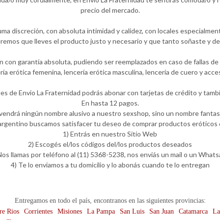
precio del mercado.
ma discreción, con absoluta intimidad y calidez, con locales especialmen
emos que lleves el producto justo y necesario y que tanto soñaste y de
 con garantía absoluta, pudiendo ser reemplazados en caso de fallas de f
ería erótica femenina, lencería erótica masculina, lencería de cuero y ac
les de Envio La Fraternidad podrás abonar con tarjetas de crédito y tambi
En hasta 12 pagos.
 vendrá ningún nombre alusivo a nuestro sexshop, sino un nombre fantasí
rgentino buscamos satisfacer tu deseo de comprar productos eróticos d
1) Entrás en nuestro Sitio Web
2) Escogés el/los códigos del/los productos deseados
Nos llamas por teléfono al (11) 5368-5238, nos enviás un mail o un What
4) Te lo enviamos a tu domicilio y lo abonás cuando te lo entregan
Entregamos en todo el país, encontranos en las siguientes provincias:
re Rios
Corrientes
Misiones
La Pampa
San Luis
San Juan
Catamarca
La