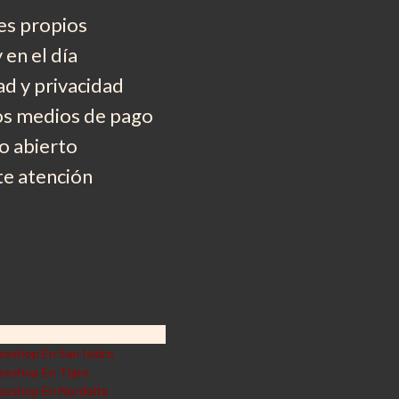
es propios
 en el día
d y privacidad
os medios de pago
 abierto
e atención
exshop En San Isidro
exshop En Tigre
exshop En Nordelta