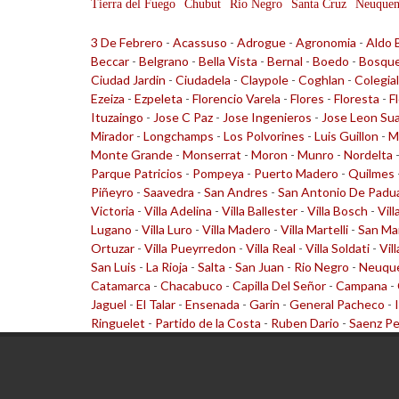
Tierra del Fuego
Chubut
Rio Negro
Santa Cruz
Neuque
3 De Febrero
-
Acassuso
-
Adrogue
-
Agronomia
-
Aldo 
Beccar
-
Belgrano
-
Bella Vista
-
Bernal
-
Boedo
-
Bosqu
Ciudad Jardin
-
Ciudadela
-
Claypole
-
Coghlan
-
Colegia
Ezeiza
-
Ezpeleta
-
Florencio Varela
-
Flores
-
Floresta
-
F
Ituzaingo
-
Jose C Paz
-
Jose Ingenieros
-
Jose Leon Su
Mirador
-
Longchamps
-
Los Polvorines
-
Luis Guillon
-
M
Monte Grande
-
Monserrat
-
Moron
-
Munro
-
Nordelta
Parque Patricios
-
Pompeya
-
Puerto Madero
-
Quilmes
Piñeyro
-
Saavedra
-
San Andres
-
San Antonio De Padu
Victoria
-
Villa Adelina
-
Villa Ballester
-
Villa Bosch
-
Vill
Lugano
-
Villa Luro
-
Villa Madero
-
Villa Martelli
-
San Ma
Ortuzar
-
Villa Pueyrredon
-
Villa Real
-
Villa Soldati
-
Vil
San Luis
-
La Rioja
-
Salta
-
San Juan
-
Rio Negro
-
Neuqu
Catamarca
-
Chacabuco
-
Capilla Del Señor
-
Campana
-
Jaguel
-
El Talar
-
Ensenada
-
Garin
-
General Pacheco
-
Ringuelet
-
Partido de la Costa
-
Ruben Dario
-
Saenz P