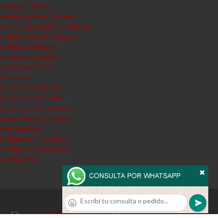
exshop En Merlo
exshop Delivery Martinez
ex-Shop atendido por mujeres
exshop Lomas De Zamora
ex Shop Sanmiguel
ex shop en Coghlan
ex shop en Flores
ex Floresta
ex shop en Paternal
ex shop en San Isidro
ex shop envios al interior
uilmes delivery sexshop
livos SexShop
ex Shop La Fraternidad
ex Shop Los Polvorines
ex Shop Pilar
sexshop2013@hotmail.com
·
0810-444-6969