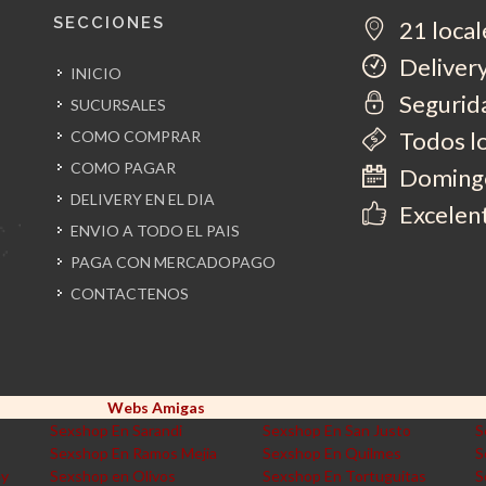
SECCIONES
21 local
Delivery
INICIO
Segurida
SUCURSALES
Todos l
COMO COMPRAR
COMO PAGAR
Domingo
DELIVERY EN EL DIA
Excelent
ENVIO A TODO EL PAIS
PAGA CON MERCADOPAGO
CONTACTENOS
Webs Amigas
Sexshop En Sarandi
Sexshop En San Justo
S
Sexshop En Ramos Mejia
Sexshop En Quilmes
S
ey
Sexshop en Olivos
Sexshop En Tortuguitas
S