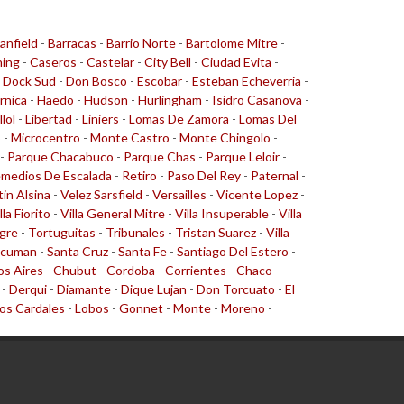
anfield
-
Barracas
-
Barrio Norte
-
Bartolome Mitre
-
ing
-
Caseros
-
Castelar
-
City Bell
-
Ciudad Evita
-
-
Dock Sud
-
Don Bosco
-
Escobar
-
Esteban Echeverria
-
rnica
-
Haedo
-
Hudson
-
Hurlingham
-
Isidro Casanova
-
llol
-
Libertad
-
Liniers
-
Lomas De Zamora
-
Lomas Del
o
-
Microcentro
-
Monte Castro
-
Monte Chingolo
-
-
Parque Chacabuco
-
Parque Chas
-
Parque Leloir
-
medios De Escalada
-
Retiro
-
Paso Del Rey
-
Paternal
-
tin Alsina
-
Velez Sarsfield
-
Versailles
-
Vicente Lopez
-
lla Fiorito
-
Villa General Mitre
-
Villa Insuperable
-
Villa
gre
-
Tortuguitas
-
Tribunales
-
Tristan Suarez
-
Villa
cuman
-
Santa Cruz
-
Santa Fe
-
Santiago Del Estero
-
s Aires
-
Chubut
-
Cordoba
-
Corrientes
-
Chaco
-
-
Derqui
-
Diamante
-
Dique Lujan
-
Don Torcuato
-
El
os Cardales
-
Lobos
-
Gonnet
-
Monte
-
Moreno
-