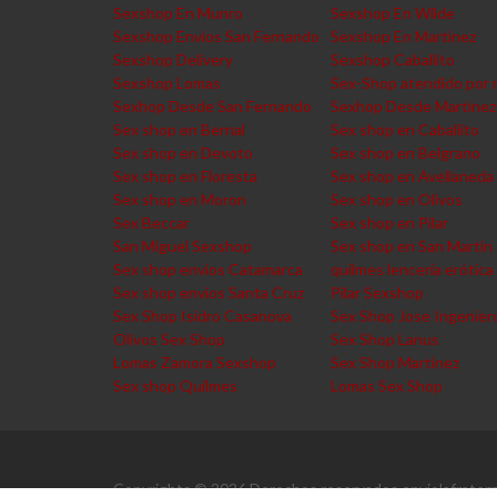
Sexshop En Munro
Sexshop En Wilde
Sexshop Envios San Fernando
Sexshop En Martinez
Sexshop Delivery
Sexshop Caballito
Sexshop Lomas
Sex-Shop atendido por 
Sexhop Desde San Fernando
Sexhop Desde Martinez
Sex shop en Bernal
Sex shop en Caballito
Sex shop en Devoto
Sex shop en Belgrano
Sex shop en Floresta
Sex shop en Avellaneda
Sex shop en Moron
Sex shop en Olivos
Sex Beccar
Sex shop en Pilar
San Miguel Sexshop
Sex shop en San Martin
Sex shop envios Catamarca
quilmes lencería erótica
Sex shop envios Santa Cruz
Pilar Sexshop
Sex Shop Isidro Casanova
Sex Shop Jose Ingenier
Olivos Sex Shop
Sex Shop Lanus
Lomas Zamora Sexshop
Sex Shop Martinez
Sex shop Quilmes
Lomas Sex Shop
Copyrights © 2026 Derechos reservados enviolafratern