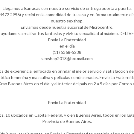
Llegamos a Barracas con nuestro servicio de entrega puerta a puerta.
472 2996) y recibí en la comodidad de tu casa y en forma totalmente dis
nuestro sexshop.
Enviamos desde nuestra sucursal de Microcentro.
 ayudamos a realizar tus fantasías y vivir tu sexualidad al máximo. DELIV
Envio La Fraternidad
en el día
(11) 5368-5238
sexshop2013@hotmail.com
 de experiencia, enfocado en brindar el mejor servicio y satisfacción del
ótica femenina y masculina y películas condicionadas. Envio La Fraternida
Gran Buenos Aires en el día; y al interior del pais en 2 a 5 días por Correo
Envio La Fraternidad
ps. 10 ubicados en Capital Federal, y 6 en Buenos Aires, todos en los lug
Provincia de Buenos Aires.
ida/o muy cordialmente, en Envio La Fraternidad te sentirás cómoda/o y