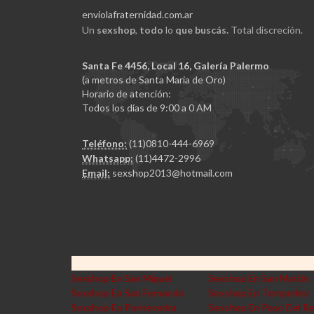
enviolafraternidad.com.ar
Un
sexshop
,
todo
lo
que buscás.
Total discreción.
Santa Fe 4456, Local 16, Galería Palermo
(a metros de Santa Maria de Oro)
Horario de atención:
Todos los días de 9:00 a 0 AM
Teléfono:
(11)0810-444-6969
Whatsapp:
(11)4472-2996
Email:
sexshop2013@hotmail.com
Sexshop En San Miguel
Sexshop En San Martin
Sexshop En San Fernando
Sexshop En Temperley
Sexshop En Pontevedra
Sexshop En Paso Del R