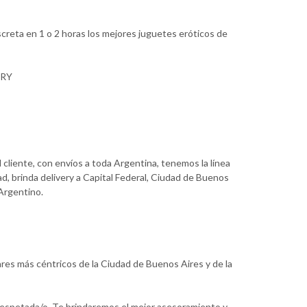
creta en 1 o 2 horas los mejores juguetes eróticos de
ERY
 cliente, con envíos a toda Argentina, tenemos la línea
d, brinda delivery a Capital Federal, Ciudad de Buenos
 Argentino.
ares más céntricos de la Ciudad de Buenos Aires y de la
 respetada/o. Te brindaremos el mejor asesoramiento y