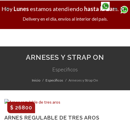
Hoy
Lunes
estamos atendiendo
hasta la 2am
.
X
Delivery en el día, envíos al interior del país.
ARNESES Y STRAP ON
Especificos
Inicio
Especificos
Arneses y Strap On
$ 26800
ARNES REGULABLE DE TRES AROS