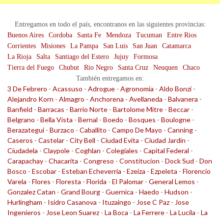
Entregamos en todo el país, encontranos en las siguientes provincias:
Buenos Aires
Cordoba
Santa Fe
Mendoza
Tucuman
Entre Rios
Corrientes
Misiones
La Pampa
San Luis
San Juan
Catamarca
La Rioja
Salta
Santiago del Estero
Jujuy
Formosa
Tierra del Fuego
Chubut
Rio Negro
Santa Cruz
Neuquen
Chaco
También entregamos en:
3 De Febrero
-
Acassuso
-
Adrogue
-
Agronomia
-
Aldo Bonzi
-
Alejandro Korn
-
Almagro
-
Anchorena
-
Avellaneda
-
Balvanera
-
Banfield
-
Barracas
-
Barrio Norte
-
Bartolome Mitre
-
Beccar
-
Belgrano
-
Bella Vista
-
Bernal
-
Boedo
-
Bosques
-
Boulogne
-
Berazategui
-
Burzaco
-
Caballito
-
Campo De Mayo
-
Canning
-
Caseros
-
Castelar
-
City Bell
-
Ciudad Evita
-
Ciudad Jardin
-
Ciudadela
-
Claypole
-
Coghlan
-
Colegiales
-
Capital Federal
-
Carapachay
-
Chacarita
-
Congreso
-
Constitucion
-
Dock Sud
-
Don
Bosco
-
Escobar
-
Esteban Echeverria
-
Ezeiza
-
Ezpeleta
-
Florencio
Varela
-
Flores
-
Floresta
-
Florida
-
El Palomar
-
General Lemos
-
Gonzalez Catan
-
Grand Bourg
-
Guernica
-
Haedo
-
Hudson
-
Hurlingham
-
Isidro Casanova
-
Ituzaingo
-
Jose C Paz
-
Jose
Ingenieros
-
Jose Leon Suarez
-
La Boca
-
La Ferrere
-
La Lucila
-
La