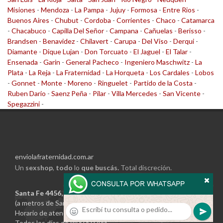
Misiones
-
Mendoza
-
La Pampa
-
Jujuy
-
Formosa
-
Entre Rios
-
Buenos Aires
-
Chubut
-
Cordoba
-
Corrientes
-
Chaco
-
Catamarca
-
Chacabuco
-
Capilla Del Señor
-
Campana
-
Cañuelas
-
Berisso
-
Brandsen
-
Benavidez
-
Chilavert
-
Carupa
-
Del Viso
-
Derqui
-
Diamante
-
Dique Lujan
-
Don Torcuato
-
El Jaguel
-
El Talar
-
Ensenada
-
Garin
-
General Pacheco
-
Ingeniero Maschwitz
-
La
Plata
-
La Reja
-
La Fraternidad
-
La Horqueta
-
Los Cardales
-
Lobos
-
Gonnet
-
Monte
-
Moreno
-
Ringuelet
-
Partido de la Costa
-
Ruben Dario
-
Saenz Peña
-
Pilar
-
Villa Mercedes
-
San Vicente
-
Spegazzini
-
enviolafraternidad.com.ar
Un
sexshop
,
todo
lo
que buscás.
Total discreción.
Santa Fe 4456, Local 16, Galería Palermo
(a metros de Santa Maria de Oro)
Horario de atención:
Todos los días de 9:00 a 0 AM