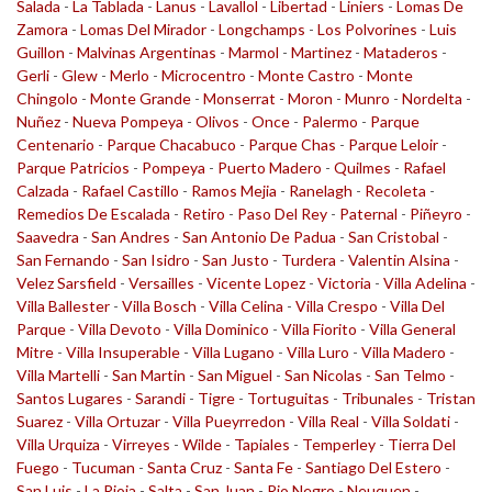
Salada
-
La Tablada
-
Lanus
-
Lavallol
-
Libertad
-
Liniers
-
Lomas De
Zamora
-
Lomas Del Mirador
-
Longchamps
-
Los Polvorines
-
Luis
Guillon
-
Malvinas Argentinas
-
Marmol
-
Martinez
-
Mataderos
-
Gerli
-
Glew
-
Merlo
-
Microcentro
-
Monte Castro
-
Monte
Chingolo
-
Monte Grande
-
Monserrat
-
Moron
-
Munro
-
Nordelta
-
Nuñez
-
Nueva Pompeya
-
Olivos
-
Once
-
Palermo
-
Parque
Centenario
-
Parque Chacabuco
-
Parque Chas
-
Parque Leloir
-
Parque Patricios
-
Pompeya
-
Puerto Madero
-
Quilmes
-
Rafael
Calzada
-
Rafael Castillo
-
Ramos Mejia
-
Ranelagh
-
Recoleta
-
Remedios De Escalada
-
Retiro
-
Paso Del Rey
-
Paternal
-
Piñeyro
-
Saavedra
-
San Andres
-
San Antonio De Padua
-
San Cristobal
-
San Fernando
-
San Isidro
-
San Justo
-
Turdera
-
Valentin Alsina
-
Velez Sarsfield
-
Versailles
-
Vicente Lopez
-
Victoria
-
Villa Adelina
-
Villa Ballester
-
Villa Bosch
-
Villa Celina
-
Villa Crespo
-
Villa Del
Parque
-
Villa Devoto
-
Villa Dominico
-
Villa Fiorito
-
Villa General
Mitre
-
Villa Insuperable
-
Villa Lugano
-
Villa Luro
-
Villa Madero
-
Villa Martelli
-
San Martin
-
San Miguel
-
San Nicolas
-
San Telmo
-
Santos Lugares
-
Sarandi
-
Tigre
-
Tortuguitas
-
Tribunales
-
Tristan
Suarez
-
Villa Ortuzar
-
Villa Pueyrredon
-
Villa Real
-
Villa Soldati
-
Villa Urquiza
-
Virreyes
-
Wilde
-
Tapiales
-
Temperley
-
Tierra Del
Fuego
-
Tucuman
-
Santa Cruz
-
Santa Fe
-
Santiago Del Estero
-
San Luis
-
La Rioja
-
Salta
-
San Juan
-
Rio Negro
-
Neuquen
-