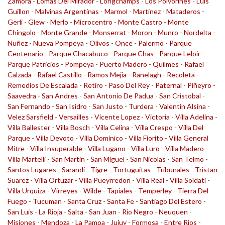
Zamora
-
Lomas Del Mirador
-
Longchamps
-
Los Polvorines
-
Luis
Guillon
-
Malvinas Argentinas
-
Marmol
-
Martinez
-
Mataderos
-
Gerli
-
Glew
-
Merlo
-
Microcentro
-
Monte Castro
-
Monte
Chingolo
-
Monte Grande
-
Monserrat
-
Moron
-
Munro
-
Nordelta
-
Nuñez
-
Nueva Pompeya
-
Olivos
-
Once
-
Palermo
-
Parque
Centenario
-
Parque Chacabuco
-
Parque Chas
-
Parque Leloir
-
Parque Patricios
-
Pompeya
-
Puerto Madero
-
Quilmes
-
Rafael
Calzada
-
Rafael Castillo
-
Ramos Mejia
-
Ranelagh
-
Recoleta
-
Remedios De Escalada
-
Retiro
-
Paso Del Rey
-
Paternal
-
Piñeyro
-
Saavedra
-
San Andres
-
San Antonio De Padua
-
San Cristobal
-
San Fernando
-
San Isidro
-
San Justo
-
Turdera
-
Valentin Alsina
-
Velez Sarsfield
-
Versailles
-
Vicente Lopez
-
Victoria
-
Villa Adelina
-
Villa Ballester
-
Villa Bosch
-
Villa Celina
-
Villa Crespo
-
Villa Del
Parque
-
Villa Devoto
-
Villa Dominico
-
Villa Fiorito
-
Villa General
Mitre
-
Villa Insuperable
-
Villa Lugano
-
Villa Luro
-
Villa Madero
-
Villa Martelli
-
San Martin
-
San Miguel
-
San Nicolas
-
San Telmo
-
Santos Lugares
-
Sarandi
-
Tigre
-
Tortuguitas
-
Tribunales
-
Tristan
Suarez
-
Villa Ortuzar
-
Villa Pueyrredon
-
Villa Real
-
Villa Soldati
-
Villa Urquiza
-
Virreyes
-
Wilde
-
Tapiales
-
Temperley
-
Tierra Del
Fuego
-
Tucuman
-
Santa Cruz
-
Santa Fe
-
Santiago Del Estero
-
San Luis
-
La Rioja
-
Salta
-
San Juan
-
Rio Negro
-
Neuquen
-
Misiones
-
Mendoza
-
La Pampa
-
Jujuy
-
Formosa
-
Entre Rios
-