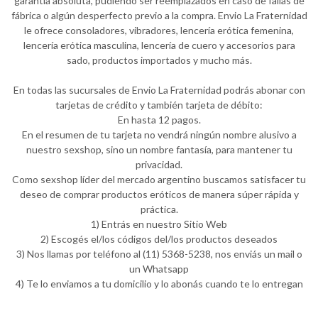
garantía absoluta, pudiendo ser reemplazados en caso de fallas de
fábrica o algún desperfecto previo a la compra. Envio La Fraternidad
le ofrece consoladores, vibradores, lencería erótica femenina,
lencería erótica masculina, lencería de cuero y accesorios para
sado, productos importados y mucho más.
En todas las sucursales de Envio La Fraternidad podrás abonar con
tarjetas de crédito y también tarjeta de débito:
En hasta 12 pagos.
En el resumen de tu tarjeta no vendrá ningún nombre alusivo a
nuestro sexshop, sino un nombre fantasía, para mantener tu
privacidad.
Como sexshop líder del mercado argentino buscamos satisfacer tu
deseo de comprar productos eróticos de manera súper rápida y
práctica.
1) Entrás en nuestro Sitio Web
2) Escogés el/los códigos del/los productos deseados
3) Nos llamas por teléfono al (11) 5368-5238, nos enviás un mail o
un Whatsapp
4) Te lo enviamos a tu domicilio y lo abonás cuando te lo entregan