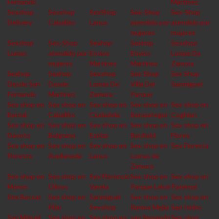
Fernando
Martinez
Sexshop
Sexshop
SexShop
Sex-Shop
Sex-Shop
Delivery
Caballito
Lanus
atendido por
atendido por
mujeres
mujeres
Sexshop
Sex-Shop
Sexhop
Sexhop
Sexshop
Lomas
atendido por
Envios
Envios
Lomas De
mujeres
Martinez
Martinez
Zamora
Sexhop
Sexhop
Sexshop
Sex Shop
Sex Shop
Desde San
Desde
Lomas De
Villa Del
Sanmiguel
Fernando
Martinez
Zamora
Parque
Sex shop en
Sex shop en
Sex shop en
Sex shop en
Sex shop en
Bernal
Caballito
Ciudadela
Berazategui
Coghlan
Sex shop en
Sex shop en
Sex shop en
Sex shop en
Sex shop en
Devoto
Belgrano
Ezeiza
Banfield
Flores
Sex shop en
Sex shop en
Sex shop en
Sex shop en
Sex Floresta
Floresta
Avellaneda
Lanus
Lomas de
Zamora
Sex shop en
Sex shop en
Sex Florencio
Sex shop en
Sex shop en
Moron
Olivos
Varela
Parque Leloir
Paternal
Sex Beccar
Sex shop en
Sanmiguel
Sex shop en
Sex shop en
Pilar
Sexshop
Ramos Mejia
San Isidro
San Miguel
Sex shop en
Sex shop en
san fernando
Sex shop