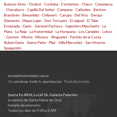
Buenos Aires
-
Chubut
-
Cordoba
-
Corrientes
-
Chaco
-
Catamarca
-
Chacabuco
-
Capilla Del Señor
-
Campana
-
Cañuelas
-
Berisso
-
Brandsen
-
Benavidez
-
Chilavert
-
Carupa
-
Del Viso
-
Derqui
-
Diamante
-
Dique Lujan
-
Don Torcuato
-
El Jaguel
-
El Talar
-
Ensenada
-
Garin
-
General Pacheco
-
Ingeniero Maschwitz
-
La
Plata
-
La Reja
-
La Fraternidad
-
La Horqueta
-
Los Cardales
-
Lobos
-
Gonnet
-
Monte
-
Moreno
-
Ringuelet
-
Partido de la Costa
-
Ruben Dario
-
Saenz Peña
-
Pilar
-
Villa Mercedes
-
San Vicente
-
Spegazzini
-
enviolafraternidad.com.ar
Un
sexshop
,
todo
lo
que buscás.
Total discreción.
Santa Fe 4456, Local 16, Galería Palermo
(a metros de Santa Maria de Oro)
Horario de atención:
Todos los días de 9:00 a 0 AM