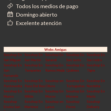
Todos los medios de pago
Domingo abierto
Excelente atención
Webs Amigas
Sexshop En
Sexshop En
Sexshop En
Sexshop En
Sexshop En
San Miguel
San Martin
Sarandi
San Justo
San Isidro
Sexshop En
Sexshop En
Sexshop En
Sexshop En
Sexshop En
San
Temperley
Ramos Mejia
Quilmes
Tigre
Fernando
Sexshop En
Sexshop En
Sexshop en
Sexshop En
Sexshop En
Pontevedra
Paso Del Rey
Olivos
Tortuguitas
Nordelta
Sexshop En
Sexshop En
Sexshop En
Sexshop En
Sexshop En
Munro
Wilde
Moron
Moreno
Merlo
Sexshop
Sexshop En
Sexshop en
Sexshop
Sexshop
Envios San
Martinez
Lanus
Flores
Delivery