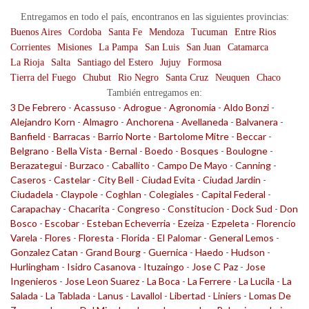
Entregamos en todo el país, encontranos en las siguientes provincias:
Buenos Aires
Cordoba
Santa Fe
Mendoza
Tucuman
Entre Rios
Corrientes
Misiones
La Pampa
San Luis
San Juan
Catamarca
La Rioja
Salta
Santiago del Estero
Jujuy
Formosa
Tierra del Fuego
Chubut
Rio Negro
Santa Cruz
Neuquen
Chaco
También entregamos en:
3 De Febrero
-
Acassuso
-
Adrogue
-
Agronomia
-
Aldo Bonzi
-
Alejandro Korn
-
Almagro
-
Anchorena
-
Avellaneda
-
Balvanera
-
Banfield
-
Barracas
-
Barrio Norte
-
Bartolome Mitre
-
Beccar
-
Belgrano
-
Bella Vista
-
Bernal
-
Boedo
-
Bosques
-
Boulogne
-
Berazategui
-
Burzaco
-
Caballito
-
Campo De Mayo
-
Canning
-
Caseros
-
Castelar
-
City Bell
-
Ciudad Evita
-
Ciudad Jardin
-
Ciudadela
-
Claypole
-
Coghlan
-
Colegiales
-
Capital Federal
-
Carapachay
-
Chacarita
-
Congreso
-
Constitucion
-
Dock Sud
-
Don
Bosco
-
Escobar
-
Esteban Echeverria
-
Ezeiza
-
Ezpeleta
-
Florencio
Varela
-
Flores
-
Floresta
-
Florida
-
El Palomar
-
General Lemos
-
Gonzalez Catan
-
Grand Bourg
-
Guernica
-
Haedo
-
Hudson
-
Hurlingham
-
Isidro Casanova
-
Ituzaingo
-
Jose C Paz
-
Jose
Ingenieros
-
Jose Leon Suarez
-
La Boca
-
La Ferrere
-
La Lucila
-
La
Salada
-
La Tablada
-
Lanus
-
Lavallol
-
Libertad
-
Liniers
-
Lomas De