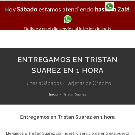
Hoy
Sábado
estamos atendiendo
hasta la 2am
X
.
Delivery en el día, envíos al interior del país.
ENTREGAMOS EN TRISTAN
SUAREZ EN 1 HORA
Lunes a Sábados - Tarjetas de Crédito
Inicio
Tristan Suarez
Entregamos en Tristan Suarez en 1 hora
Llegamos a Tristan Suarez con nuestro servicio de entrega puerta