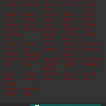
Sexshop
San Martin
Villa del
sex shop
envios al
Parque
interior
Sex shop
quilmes
Sex shop
Sex shop
quilmes
envios
lencería
envios
envios La
delivery
Catamarca
erótica
Chubut
Rioja
sexshop
Sex shop
Pilar Sexshop
Sex shop
Sex Shop
Olivos
envios Santa
fantasia
Gonzalez
SexShop
Cruz
sexual
Catan
Sex Shop
Sex Shop
Olivos
Sex Shop
Sex Shop La
Isidro
Jose
Sexshop
Jose Leon
Fraternidad
Casanova
Ingenieros
Suarez
Olivos Sex
Sex Shop
Sex Shop
Martinez
Sex Shop Los
Shop
Lanus
Loma Del
Sexshop
Polvorines
Mirador
Lomas
Sex Shop
Sex Shop
Lomas
Sex Shop
Zamora
Martinez
Olivos
Sexshop
Pilar
Sexshop
Sex shop
Lomas Sex
Quilmes
Shop