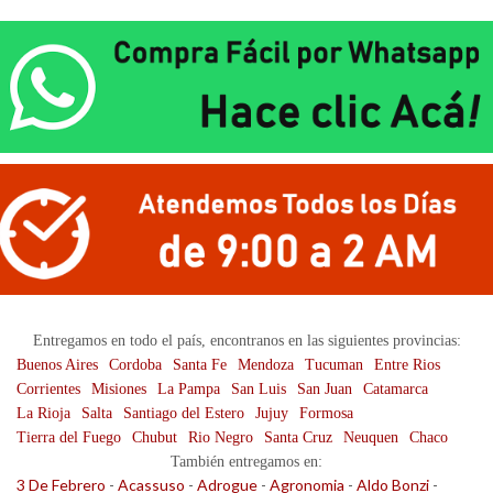
Entregamos en todo el país, encontranos en las siguientes provincias:
Buenos Aires
Cordoba
Santa Fe
Mendoza
Tucuman
Entre Rios
Corrientes
Misiones
La Pampa
San Luis
San Juan
Catamarca
La Rioja
Salta
Santiago del Estero
Jujuy
Formosa
Tierra del Fuego
Chubut
Rio Negro
Santa Cruz
Neuquen
Chaco
También entregamos en:
3 De Febrero
-
Acassuso
-
Adrogue
-
Agronomia
-
Aldo Bonzi
-