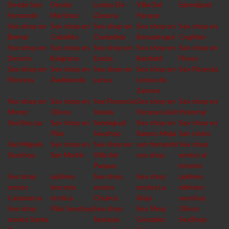
Desde San
Desde
Lomas De
Villa Del
Sanmiguel
Fernando
Martinez
Zamora
Parque
Sex shop en
Sex shop en
Sex shop en
Sex shop en
Sex shop en
Bernal
Caballito
Ciudadela
Berazategui
Coghlan
Sex shop en
Sex shop en
Sex shop en
Sex shop en
Sex shop en
Devoto
Belgrano
Ezeiza
Banfield
Flores
Sex shop en
Sex shop en
Sex shop en
Sex shop en
Sex Floresta
Floresta
Avellaneda
Lanus
Lomas de
Zamora
Sex shop en
Sex shop en
Sex Florencio
Sex shop en
Sex shop en
Moron
Olivos
Varela
Parque Leloir
Paternal
Sex Beccar
Sex shop en
Sanmiguel
Sex shop en
Sex shop en
Pilar
Sexshop
Ramos Mejia
San Isidro
San Miguel
Sex shop en
Sex shop en
san fernando
Sex shop
Sexshop
San Martin
Villa del
sex shop
envios al
Parque
interior
Sex shop
quilmes
Sex shop
Sex shop
quilmes
envios
lencería
envios
envios La
delivery
Catamarca
erótica
Chubut
Rioja
sexshop
Sex shop
Pilar Sexshop
Sex shop
Sex Shop
Olivos
envios Santa
fantasia
Gonzalez
SexShop