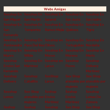
Webs Amigas
Sexshop En
Sexshop En
Sexshop En
Sexshop En
Sexshop En
San Miguel
San Martin
Sarandi
San Justo
San Isidro
Sexshop En
Sexshop En
Sexshop En
Sexshop En
Sexshop En
San
Temperley
Ramos Mejia
Quilmes
Tigre
Fernando
Sexshop En
Sexshop En
Sexshop en
Sexshop En
Sexshop En
Pontevedra
Paso Del Rey
Olivos
Tortuguitas
Nordelta
Sexshop En
Sexshop En
Sexshop En
Sexshop En
Sexshop En
Munro
Wilde
Moron
Moreno
Merlo
Sexshop
Sexshop En
Sexshop en
Sexshop
Sexshop
Envios San
Martinez
Lanus
Flores
Delivery
Fernando
Martinez
Sexshop
Sexshop
SexShop
Sex-Shop
Sex-Shop
Delivery
Caballito
Lanus
atendido por
atendido por
mujeres
mujeres
Sexshop
Sex-Shop
Sexhop
Sexhop
Sexshop
Lomas
atendido por
Envios
Envios
Lomas De
mujeres
Martinez
Martinez
Zamora
Sexhop
Sexhop
Sexshop
Sex Shop
Sex Shop