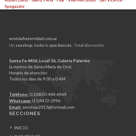
Spegazzini
-
enviolafraternidad.com.ar
Un
sexshop
,
todo
lo
que buscás.
Total discreción.
Santa Fe 4456, Local 16, Galería Palermo
(a metros de Santa Maria de Oro)
Horario de atención:
Todos los días de 9:00 a 0 AM
Teléfono:
(11)0810-444-6969
Whatsapp:
(11)4472-2996
Email:
sexshop2013@hotmail.com
SECCIONES
INICIO