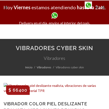
Hoy
Viernes
estamos atendiendo
hasta la 2am
X
.
Delivery en el día, envíos al interior del país.
VIBRADORES CYBER SKIN
Vibradores
Inicio
Vibradores
Vibradores cyber skin
$ 66400
VIBRADOR COLOR PIEL DESLIZANTE