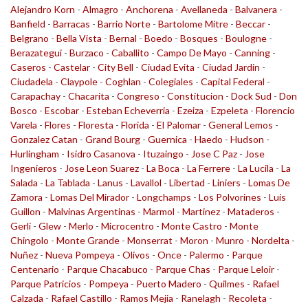
Alejandro Korn
-
Almagro
-
Anchorena
-
Avellaneda
-
Balvanera
-
Banfield
-
Barracas
-
Barrio Norte
-
Bartolome Mitre
-
Beccar
-
Belgrano
-
Bella Vista
-
Bernal
-
Boedo
-
Bosques
-
Boulogne
-
Berazategui
-
Burzaco
-
Caballito
-
Campo De Mayo
-
Canning
-
Caseros
-
Castelar
-
City Bell
-
Ciudad Evita
-
Ciudad Jardin
-
Ciudadela
-
Claypole
-
Coghlan
-
Colegiales
-
Capital Federal
-
Carapachay
-
Chacarita
-
Congreso
-
Constitucion
-
Dock Sud
-
Don
Bosco
-
Escobar
-
Esteban Echeverria
-
Ezeiza
-
Ezpeleta
-
Florencio
Varela
-
Flores
-
Floresta
-
Florida
-
El Palomar
-
General Lemos
-
Gonzalez Catan
-
Grand Bourg
-
Guernica
-
Haedo
-
Hudson
-
Hurlingham
-
Isidro Casanova
-
Ituzaingo
-
Jose C Paz
-
Jose
Ingenieros
-
Jose Leon Suarez
-
La Boca
-
La Ferrere
-
La Lucila
-
La
Salada
-
La Tablada
-
Lanus
-
Lavallol
-
Libertad
-
Liniers
-
Lomas De
Zamora
-
Lomas Del Mirador
-
Longchamps
-
Los Polvorines
-
Luis
Guillon
-
Malvinas Argentinas
-
Marmol
-
Martinez
-
Mataderos
-
Gerli
-
Glew
-
Merlo
-
Microcentro
-
Monte Castro
-
Monte
Chingolo
-
Monte Grande
-
Monserrat
-
Moron
-
Munro
-
Nordelta
-
Nuñez
-
Nueva Pompeya
-
Olivos
-
Once
-
Palermo
-
Parque
Centenario
-
Parque Chacabuco
-
Parque Chas
-
Parque Leloir
-
Parque Patricios
-
Pompeya
-
Puerto Madero
-
Quilmes
-
Rafael
Calzada
-
Rafael Castillo
-
Ramos Mejia
-
Ranelagh
-
Recoleta
-