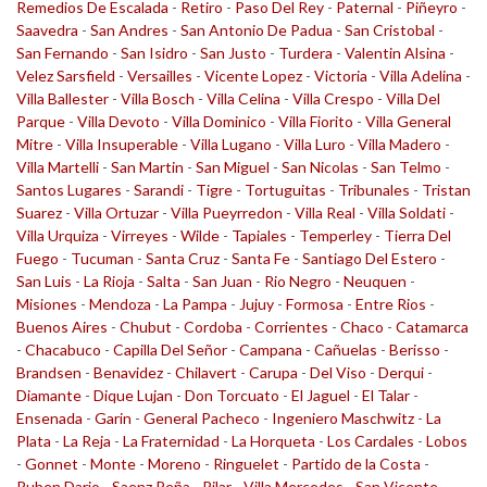
Remedios De Escalada
-
Retiro
-
Paso Del Rey
-
Paternal
-
Piñeyro
-
Saavedra
-
San Andres
-
San Antonio De Padua
-
San Cristobal
-
San Fernando
-
San Isidro
-
San Justo
-
Turdera
-
Valentin Alsina
-
Velez Sarsfield
-
Versailles
-
Vicente Lopez
-
Victoria
-
Villa Adelina
-
Villa Ballester
-
Villa Bosch
-
Villa Celina
-
Villa Crespo
-
Villa Del
Parque
-
Villa Devoto
-
Villa Dominico
-
Villa Fiorito
-
Villa General
Mitre
-
Villa Insuperable
-
Villa Lugano
-
Villa Luro
-
Villa Madero
-
Villa Martelli
-
San Martin
-
San Miguel
-
San Nicolas
-
San Telmo
-
Santos Lugares
-
Sarandi
-
Tigre
-
Tortuguitas
-
Tribunales
-
Tristan
Suarez
-
Villa Ortuzar
-
Villa Pueyrredon
-
Villa Real
-
Villa Soldati
-
Villa Urquiza
-
Virreyes
-
Wilde
-
Tapiales
-
Temperley
-
Tierra Del
Fuego
-
Tucuman
-
Santa Cruz
-
Santa Fe
-
Santiago Del Estero
-
San Luis
-
La Rioja
-
Salta
-
San Juan
-
Rio Negro
-
Neuquen
-
Misiones
-
Mendoza
-
La Pampa
-
Jujuy
-
Formosa
-
Entre Rios
-
Buenos Aires
-
Chubut
-
Cordoba
-
Corrientes
-
Chaco
-
Catamarca
-
Chacabuco
-
Capilla Del Señor
-
Campana
-
Cañuelas
-
Berisso
-
Brandsen
-
Benavidez
-
Chilavert
-
Carupa
-
Del Viso
-
Derqui
-
Diamante
-
Dique Lujan
-
Don Torcuato
-
El Jaguel
-
El Talar
-
Ensenada
-
Garin
-
General Pacheco
-
Ingeniero Maschwitz
-
La
Plata
-
La Reja
-
La Fraternidad
-
La Horqueta
-
Los Cardales
-
Lobos
-
Gonnet
-
Monte
-
Moreno
-
Ringuelet
-
Partido de la Costa
-
Ruben Dario
-
Saenz Peña
-
Pilar
-
Villa Mercedes
-
San Vicente
-