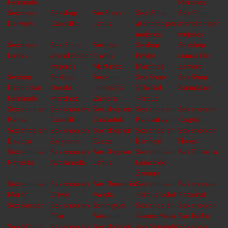
Fernando
Martinez
Sexshop
Sexshop
SexShop
Sex-Shop
Sex-Shop
Delivery
Caballito
Lanus
atendido por
atendido por
mujeres
mujeres
Sexshop
Sex-Shop
Sexhop
Sexhop
Sexshop
Lomas
atendido por
Envios
Envios
Lomas De
mujeres
Martinez
Martinez
Zamora
Sexhop
Sexhop
Sexshop
Sex Shop
Sex Shop
Desde San
Desde
Lomas De
Villa Del
Sanmiguel
Fernando
Martinez
Zamora
Parque
Sex shop en
Sex shop en
Sex shop en
Sex shop en
Sex shop en
Bernal
Caballito
Ciudadela
Berazategui
Coghlan
Sex shop en
Sex shop en
Sex shop en
Sex shop en
Sex shop en
Devoto
Belgrano
Ezeiza
Banfield
Flores
Sex shop en
Sex shop en
Sex shop en
Sex shop en
Sex Floresta
Floresta
Avellaneda
Lanus
Lomas de
Zamora
Sex shop en
Sex shop en
Sex Florencio
Sex shop en
Sex shop en
Moron
Olivos
Varela
Parque Leloir
Paternal
Sex Beccar
Sex shop en
Sanmiguel
Sex shop en
Sex shop en
Pilar
Sexshop
Ramos Mejia
San Isidro
San Miguel
Sex shop en
Sex shop en
san fernando
Sex shop