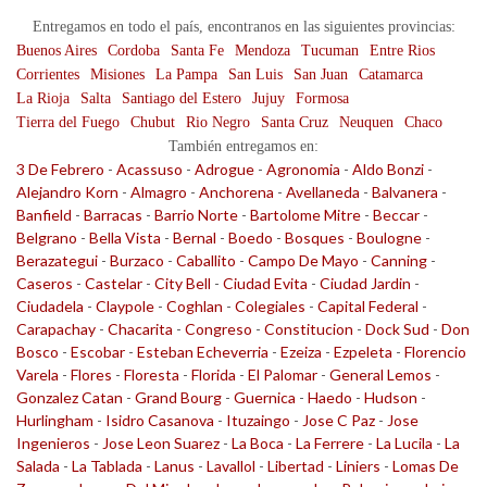
Entregamos en todo el país, encontranos en las siguientes provincias:
Buenos Aires
Cordoba
Santa Fe
Mendoza
Tucuman
Entre Rios
Corrientes
Misiones
La Pampa
San Luis
San Juan
Catamarca
La Rioja
Salta
Santiago del Estero
Jujuy
Formosa
Tierra del Fuego
Chubut
Rio Negro
Santa Cruz
Neuquen
Chaco
También entregamos en:
3 De Febrero
-
Acassuso
-
Adrogue
-
Agronomia
-
Aldo Bonzi
-
Alejandro Korn
-
Almagro
-
Anchorena
-
Avellaneda
-
Balvanera
-
Banfield
-
Barracas
-
Barrio Norte
-
Bartolome Mitre
-
Beccar
-
Belgrano
-
Bella Vista
-
Bernal
-
Boedo
-
Bosques
-
Boulogne
-
Berazategui
-
Burzaco
-
Caballito
-
Campo De Mayo
-
Canning
-
Caseros
-
Castelar
-
City Bell
-
Ciudad Evita
-
Ciudad Jardin
-
Ciudadela
-
Claypole
-
Coghlan
-
Colegiales
-
Capital Federal
-
Carapachay
-
Chacarita
-
Congreso
-
Constitucion
-
Dock Sud
-
Don
Bosco
-
Escobar
-
Esteban Echeverria
-
Ezeiza
-
Ezpeleta
-
Florencio
Varela
-
Flores
-
Floresta
-
Florida
-
El Palomar
-
General Lemos
-
Gonzalez Catan
-
Grand Bourg
-
Guernica
-
Haedo
-
Hudson
-
Hurlingham
-
Isidro Casanova
-
Ituzaingo
-
Jose C Paz
-
Jose
Ingenieros
-
Jose Leon Suarez
-
La Boca
-
La Ferrere
-
La Lucila
-
La
Salada
-
La Tablada
-
Lanus
-
Lavallol
-
Libertad
-
Liniers
-
Lomas De