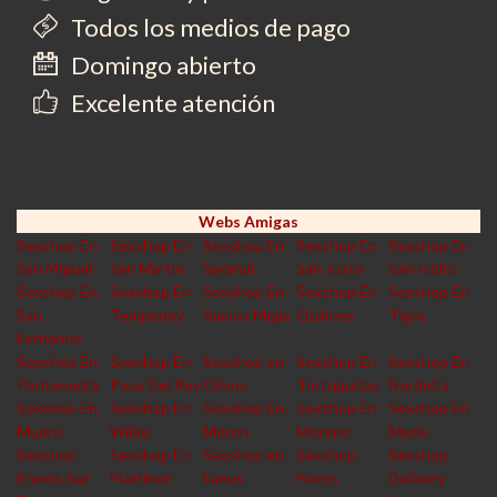
Todos los medios de pago
Domingo abierto
Excelente atención
Webs Amigas
Sexshop En
Sexshop En
Sexshop En
Sexshop En
Sexshop En
San Miguel
San Martin
Sarandi
San Justo
San Isidro
Sexshop En
Sexshop En
Sexshop En
Sexshop En
Sexshop En
San
Temperley
Ramos Mejia
Quilmes
Tigre
Fernando
Sexshop En
Sexshop En
Sexshop en
Sexshop En
Sexshop En
Pontevedra
Paso Del Rey
Olivos
Tortuguitas
Nordelta
Sexshop En
Sexshop En
Sexshop En
Sexshop En
Sexshop En
Munro
Wilde
Moron
Moreno
Merlo
Sexshop
Sexshop En
Sexshop en
Sexshop
Sexshop
Envios San
Martinez
Lanus
Flores
Delivery