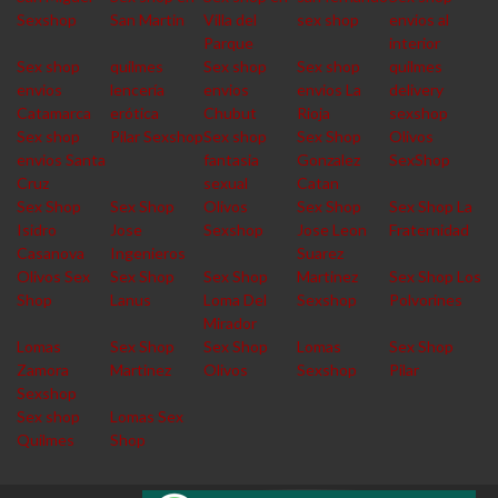
Sexshop
San Martin
Villa del
sex shop
envios al
Parque
interior
Sex shop
quilmes
Sex shop
Sex shop
quilmes
envios
lencería
envios
envios La
delivery
Catamarca
erótica
Chubut
Rioja
sexshop
Sex shop
Pilar Sexshop
Sex shop
Sex Shop
Olivos
envios Santa
fantasia
Gonzalez
SexShop
Cruz
sexual
Catan
Sex Shop
Sex Shop
Olivos
Sex Shop
Sex Shop La
Isidro
Jose
Sexshop
Jose Leon
Fraternidad
Casanova
Ingenieros
Suarez
Olivos Sex
Sex Shop
Sex Shop
Martinez
Sex Shop Los
Shop
Lanus
Loma Del
Sexshop
Polvorines
Mirador
Lomas
Sex Shop
Sex Shop
Lomas
Sex Shop
Zamora
Martinez
Olivos
Sexshop
Pilar
Sexshop
Sex shop
Lomas Sex
Quilmes
Shop