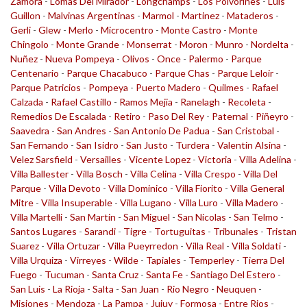
Zamora
-
Lomas Del Mirador
-
Longchamps
-
Los Polvorines
-
Luis
Guillon
-
Malvinas Argentinas
-
Marmol
-
Martinez
-
Mataderos
-
Gerli
-
Glew
-
Merlo
-
Microcentro
-
Monte Castro
-
Monte
Chingolo
-
Monte Grande
-
Monserrat
-
Moron
-
Munro
-
Nordelta
-
Nuñez
-
Nueva Pompeya
-
Olivos
-
Once
-
Palermo
-
Parque
Centenario
-
Parque Chacabuco
-
Parque Chas
-
Parque Leloir
-
Parque Patricios
-
Pompeya
-
Puerto Madero
-
Quilmes
-
Rafael
Calzada
-
Rafael Castillo
-
Ramos Mejia
-
Ranelagh
-
Recoleta
-
Remedios De Escalada
-
Retiro
-
Paso Del Rey
-
Paternal
-
Piñeyro
-
Saavedra
-
San Andres
-
San Antonio De Padua
-
San Cristobal
-
San Fernando
-
San Isidro
-
San Justo
-
Turdera
-
Valentin Alsina
-
Velez Sarsfield
-
Versailles
-
Vicente Lopez
-
Victoria
-
Villa Adelina
-
Villa Ballester
-
Villa Bosch
-
Villa Celina
-
Villa Crespo
-
Villa Del
Parque
-
Villa Devoto
-
Villa Dominico
-
Villa Fiorito
-
Villa General
Mitre
-
Villa Insuperable
-
Villa Lugano
-
Villa Luro
-
Villa Madero
-
Villa Martelli
-
San Martin
-
San Miguel
-
San Nicolas
-
San Telmo
-
Santos Lugares
-
Sarandi
-
Tigre
-
Tortuguitas
-
Tribunales
-
Tristan
Suarez
-
Villa Ortuzar
-
Villa Pueyrredon
-
Villa Real
-
Villa Soldati
-
Villa Urquiza
-
Virreyes
-
Wilde
-
Tapiales
-
Temperley
-
Tierra Del
Fuego
-
Tucuman
-
Santa Cruz
-
Santa Fe
-
Santiago Del Estero
-
San Luis
-
La Rioja
-
Salta
-
San Juan
-
Rio Negro
-
Neuquen
-
Misiones
-
Mendoza
-
La Pampa
-
Jujuy
-
Formosa
-
Entre Rios
-