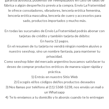
garantía absoluta, pudiendo ser reemplazados en caso de fallas de
fábrica o algún desperfecto previo a la compra. Envio La Fraternidad
le ofrece consoladores, vibradores, lencería erótica femenina,
lencería erótica masculina, lencería de cuero y accesorios para
sado, productos importados y mucho más.
En todas las sucursales de Envio La Fraternidad podrás abonar con
tarjetas de crédito y también tarjeta de débito:
En hasta 12 pagos.
En el resumen de tu tarjeta no vendrá ningún nombre alusivo a
nuestro sexshop, sino un nombre fantasía, para mantener tu
privacidad.
Como sexshop líder del mercado argentino buscamos satisfacer tu
deseo de comprar productos eróticos de manera súper rápida y
práctica.
1) Entrás en nuestro Sitio Web
2) Escogés el/los códigos del/los productos deseados
3) Nos llamas por teléfono al (11) 5368-5238, nos enviás un mail o
un Whatsapp
4) Te lo enviamos a tu domicilio y lo abonás cuando te lo entregan