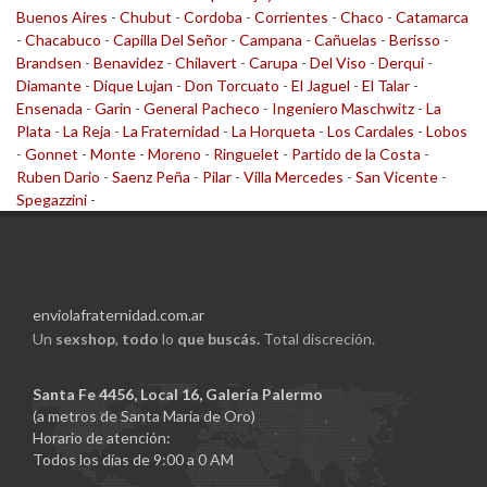
Buenos Aires
-
Chubut
-
Cordoba
-
Corrientes
-
Chaco
-
Catamarca
-
Chacabuco
-
Capilla Del Señor
-
Campana
-
Cañuelas
-
Berisso
-
Brandsen
-
Benavidez
-
Chilavert
-
Carupa
-
Del Viso
-
Derqui
-
Diamante
-
Dique Lujan
-
Don Torcuato
-
El Jaguel
-
El Talar
-
Ensenada
-
Garin
-
General Pacheco
-
Ingeniero Maschwitz
-
La
Plata
-
La Reja
-
La Fraternidad
-
La Horqueta
-
Los Cardales
-
Lobos
-
Gonnet
-
Monte
-
Moreno
-
Ringuelet
-
Partido de la Costa
-
Ruben Dario
-
Saenz Peña
-
Pilar
-
Villa Mercedes
-
San Vicente
-
Spegazzini
-
enviolafraternidad.com.ar
Un
sexshop
,
todo
lo
que buscás.
Total discreción.
Santa Fe 4456, Local 16, Galería Palermo
(a metros de Santa Maria de Oro)
Horario de atención:
Todos los días de 9:00 a 0 AM