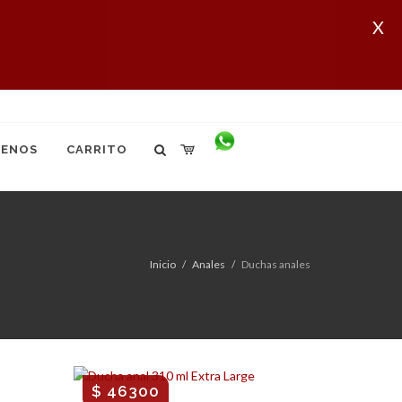
X
ENOS
CARRITO
Inicio
Anales
Duchas anales
$ 46300