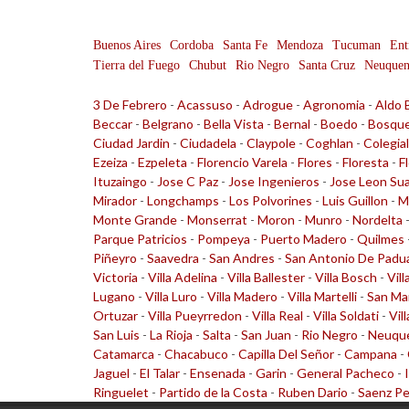
Buenos Aires
Cordoba
Santa Fe
Mendoza
Tucuman
Ent
Tierra del Fuego
Chubut
Rio Negro
Santa Cruz
Neuque
3 De Febrero
-
Acassuso
-
Adrogue
-
Agronomia
-
Aldo 
Beccar
-
Belgrano
-
Bella Vista
-
Bernal
-
Boedo
-
Bosqu
Ciudad Jardin
-
Ciudadela
-
Claypole
-
Coghlan
-
Colegia
Ezeiza
-
Ezpeleta
-
Florencio Varela
-
Flores
-
Floresta
-
F
Ituzaingo
-
Jose C Paz
-
Jose Ingenieros
-
Jose Leon Su
Mirador
-
Longchamps
-
Los Polvorines
-
Luis Guillon
-
M
Monte Grande
-
Monserrat
-
Moron
-
Munro
-
Nordelta
Parque Patricios
-
Pompeya
-
Puerto Madero
-
Quilmes
Piñeyro
-
Saavedra
-
San Andres
-
San Antonio De Padu
Victoria
-
Villa Adelina
-
Villa Ballester
-
Villa Bosch
-
Vill
Lugano
-
Villa Luro
-
Villa Madero
-
Villa Martelli
-
San Ma
Ortuzar
-
Villa Pueyrredon
-
Villa Real
-
Villa Soldati
-
Vil
San Luis
-
La Rioja
-
Salta
-
San Juan
-
Rio Negro
-
Neuqu
Catamarca
-
Chacabuco
-
Capilla Del Señor
-
Campana
-
Jaguel
-
El Talar
-
Ensenada
-
Garin
-
General Pacheco
-
Ringuelet
-
Partido de la Costa
-
Ruben Dario
-
Saenz P