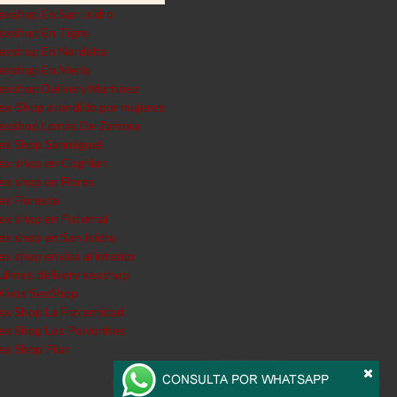
exshop En San Isidro
exshop En Tigre
exshop En Nordelta
exshop En Merlo
exshop Delivery Martinez
ex-Shop atendido por mujeres
exshop Lomas De Zamora
ex Shop Sanmiguel
ex shop en Coghlan
ex shop en Flores
ex Floresta
ex shop en Paternal
ex shop en San Isidro
ex shop envios al interior
uilmes delivery sexshop
livos SexShop
ex Shop La Fraternidad
ex Shop Los Polvorines
ex Shop Pilar