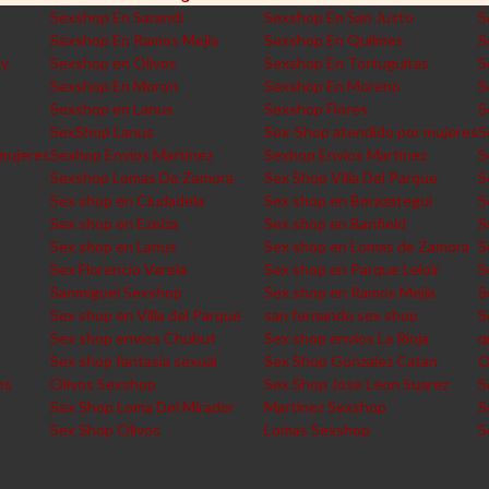
Sexshop En Sarandi
Sexshop En San Justo
S
Sexshop En Ramos Mejia
Sexshop En Quilmes
S
ey
Sexshop en Olivos
Sexshop En Tortuguitas
S
Sexshop En Moron
Sexshop En Moreno
S
Sexshop en Lanus
Sexshop Flores
S
SexShop Lanus
Sex-Shop atendido por mujeres
S
mujeres
Sexhop Envios Martinez
Sexhop Envios Martinez
S
Sexshop Lomas De Zamora
Sex Shop Villa Del Parque
S
Sex shop en Ciudadela
Sex shop en Berazategui
S
Sex shop en Ezeiza
Sex shop en Banfield
S
Sex shop en Lanus
Sex shop en Lomas de Zamora
S
Sex Florencio Varela
Sex shop en Parque Leloir
S
Sanmiguel Sexshop
Sex shop en Ramos Mejia
S
Sex shop en Villa del Parque
san fernando sex shop
S
Sex shop envios Chubut
Sex shop envios La Rioja
q
Sex shop fantasia sexual
Sex Shop Gonzalez Catan
O
os
Olivos Sexshop
Sex Shop Jose Leon Suarez
S
Sex Shop Loma Del Mirador
Martinez Sexshop
S
Sex Shop Olivos
Lomas Sexshop
S