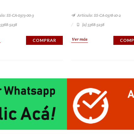
lo: SS-CA-0373-00-3
Artículo: SS-CA-0378-10-2
) 5368-5238
(11) 5368-5238
Ver más
COMPRAR
COMP