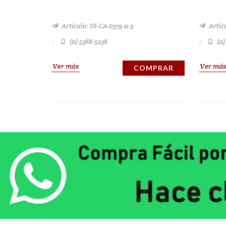
Artículo: SS-CA-0379-11-3
Artícu
(11) 5368-5238
(11
Ver más
Ver más
COMPRAR