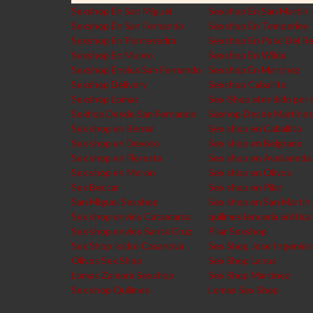
Sexshop En San Miguel
Sexshop En San Martin
Sexshop En San Fernando
Sexshop En Temperley
Sexshop En Pontevedra
Sexshop En Paso Del R
Sexshop En Munro
Sexshop En Wilde
Sexshop Envios San Fernando
Sexshop En Martinez
Sexshop Delivery
Sexshop Caballito
Sexshop Lomas
Sex-Shop atendido por 
Sexhop Desde San Fernando
Sexhop Desde Martinez
Sex shop en Bernal
Sex shop en Caballito
Sex shop en Devoto
Sex shop en Belgrano
Sex shop en Floresta
Sex shop en Avellaneda
Sex shop en Moron
Sex shop en Olivos
Sex Beccar
Sex shop en Pilar
San Miguel Sexshop
Sex shop en San Martin
Sex shop envios Catamarca
quilmes lencería erótica
Sex shop envios Santa Cruz
Pilar Sexshop
Sex Shop Isidro Casanova
Sex Shop Jose Ingenier
Olivos Sex Shop
Sex Shop Lanus
Lomas Zamora Sexshop
Sex Shop Martinez
Sex shop Quilmes
Lomas Sex Shop