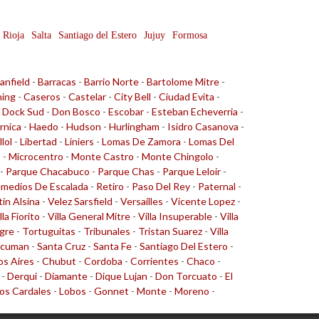
 Rioja
Salta
Santiago del Estero
Jujuy
Formosa
anfield
-
Barracas
-
Barrio Norte
-
Bartolome Mitre
-
ing
-
Caseros
-
Castelar
-
City Bell
-
Ciudad Evita
-
-
Dock Sud
-
Don Bosco
-
Escobar
-
Esteban Echeverria
-
rnica
-
Haedo
-
Hudson
-
Hurlingham
-
Isidro Casanova
-
llol
-
Libertad
-
Liniers
-
Lomas De Zamora
-
Lomas Del
o
-
Microcentro
-
Monte Castro
-
Monte Chingolo
-
-
Parque Chacabuco
-
Parque Chas
-
Parque Leloir
-
medios De Escalada
-
Retiro
-
Paso Del Rey
-
Paternal
-
tin Alsina
-
Velez Sarsfield
-
Versailles
-
Vicente Lopez
-
lla Fiorito
-
Villa General Mitre
-
Villa Insuperable
-
Villa
gre
-
Tortuguitas
-
Tribunales
-
Tristan Suarez
-
Villa
cuman
-
Santa Cruz
-
Santa Fe
-
Santiago Del Estero
-
s Aires
-
Chubut
-
Cordoba
-
Corrientes
-
Chaco
-
-
Derqui
-
Diamante
-
Dique Lujan
-
Don Torcuato
-
El
os Cardales
-
Lobos
-
Gonnet
-
Monte
-
Moreno
-