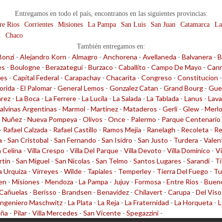
Entregamos en todo el país, encontranos en las siguientes provincias:
re Rios
Corrientes
Misiones
La Pampa
San Luis
San Juan
Catamarca
La
n
Chaco
También entregamos en:
Bonzi
-
Alejandro Korn
-
Almagro
-
Anchorena
-
Avellaneda
-
Balvanera
-
B
es
-
Boulogne
-
Berazategui
-
Burzaco
-
Caballito
-
Campo De Mayo
-
Cann
les
-
Capital Federal
-
Carapachay
-
Chacarita
-
Congreso
-
Constitucion
lorida
-
El Palomar
-
General Lemos
-
Gonzalez Catan
-
Grand Bourg
-
Gue
arez
-
La Boca
-
La Ferrere
-
La Lucila
-
La Salada
-
La Tablada
-
Lanus
-
Lava
alvinas Argentinas
-
Marmol
-
Martinez
-
Mataderos
-
Gerli
-
Glew
-
Merl
-
Nuñez
-
Nueva Pompeya
-
Olivos
-
Once
-
Palermo
-
Parque Centenario
-
Rafael Calzada
-
Rafael Castillo
-
Ramos Mejia
-
Ranelagh
-
Recoleta
-
Re
a
-
San Cristobal
-
San Fernando
-
San Isidro
-
San Justo
-
Turdera
-
Valen
a Celina
-
Villa Crespo
-
Villa Del Parque
-
Villa Devoto
-
Villa Dominico
-
Vi
rtin
-
San Miguel
-
San Nicolas
-
San Telmo
-
Santos Lugares
-
Sarandi
-
Ti
la Urquiza
-
Virreyes
-
Wilde
-
Tapiales
-
Temperley
-
Tierra Del Fuego
-
Tu
en
-
Misiones
-
Mendoza
-
La Pampa
-
Jujuy
-
Formosa
-
Entre Rios
-
Bueno
Cañuelas
-
Berisso
-
Brandsen
-
Benavidez
-
Chilavert
-
Carupa
-
Del Viso
Ingeniero Maschwitz
-
La Plata
-
La Reja
-
La Fraternidad
-
La Horqueta
-
L
eña
-
Pilar
-
Villa Mercedes
-
San Vicente
-
Spegazzini
-