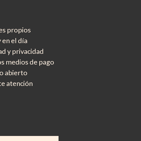
es propios
 en el día
d y privacidad
os medios de pago
 abierto
e atención