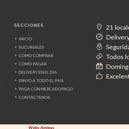
SECCIONES
21 local
Delivery
INICIO
Segurida
SUCURSALES
Todos l
COMO COMPRAR
COMO PAGAR
Domingo
DELIVERY EN EL DIA
Excelent
ENVIO A TODO EL PAIS
PAGA CON MERCADOPAGO
CONTACTENOS
Webs Amigas