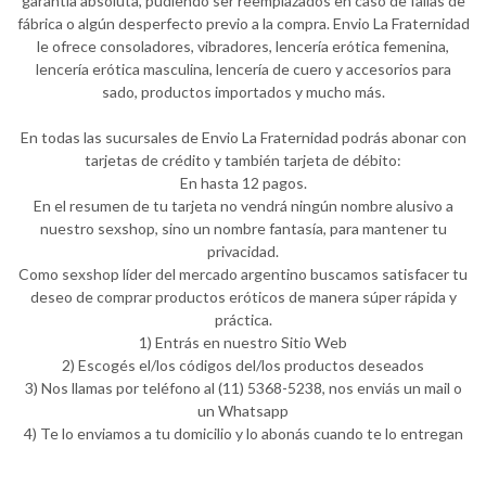
garantía absoluta, pudiendo ser reemplazados en caso de fallas de
fábrica o algún desperfecto previo a la compra. Envio La Fraternidad
le ofrece consoladores, vibradores, lencería erótica femenina,
lencería erótica masculina, lencería de cuero y accesorios para
sado, productos importados y mucho más.
En todas las sucursales de Envio La Fraternidad podrás abonar con
tarjetas de crédito y también tarjeta de débito:
En hasta 12 pagos.
En el resumen de tu tarjeta no vendrá ningún nombre alusivo a
nuestro sexshop, sino un nombre fantasía, para mantener tu
privacidad.
Como sexshop líder del mercado argentino buscamos satisfacer tu
deseo de comprar productos eróticos de manera súper rápida y
práctica.
1) Entrás en nuestro Sitio Web
2) Escogés el/los códigos del/los productos deseados
3) Nos llamas por teléfono al (11) 5368-5238, nos enviás un mail o
un Whatsapp
4) Te lo enviamos a tu domicilio y lo abonás cuando te lo entregan