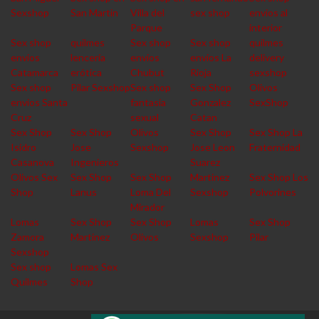
Sexshop
San Martin
Villa del
sex shop
envios al
Parque
interior
Sex shop
quilmes
Sex shop
Sex shop
quilmes
envios
lencería
envios
envios La
delivery
Catamarca
erótica
Chubut
Rioja
sexshop
Sex shop
Pilar Sexshop
Sex shop
Sex Shop
Olivos
envios Santa
fantasia
Gonzalez
SexShop
Cruz
sexual
Catan
Sex Shop
Sex Shop
Olivos
Sex Shop
Sex Shop La
Isidro
Jose
Sexshop
Jose Leon
Fraternidad
Casanova
Ingenieros
Suarez
Olivos Sex
Sex Shop
Sex Shop
Martinez
Sex Shop Los
Shop
Lanus
Loma Del
Sexshop
Polvorines
Mirador
Lomas
Sex Shop
Sex Shop
Lomas
Sex Shop
Zamora
Martinez
Olivos
Sexshop
Pilar
Sexshop
Sex shop
Lomas Sex
Quilmes
Shop