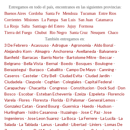
Entregamos en todo el país, encontranos en las siguientes provincias:
Buenos Aires
Cordoba
Santa Fe
Mendoza
Tucuman
Entre Rios
Corrientes
Misiones
La Pampa
San Luis
San Juan
Catamarca
La Rioja
Salta
Santiago del Estero
Jujuy
Formosa
Tierra del Fuego
Chubut
Rio Negro
Santa Cruz
Neuquen
Chaco
También entregamos en:
3 De Febrero
-
Acassuso
-
Adrogue
-
Agronomia
-
Aldo Bonzi
-
Alejandro Korn
-
Almagro
-
Anchorena
-
Avellaneda
-
Balvanera
-
Banfield
-
Barracas
-
Barrio Norte
-
Bartolome Mitre
-
Beccar
-
Belgrano
-
Bella Vista
-
Bernal
-
Boedo
-
Bosques
-
Boulogne
-
Berazategui
-
Burzaco
-
Caballito
-
Campo De Mayo
-
Canning
-
Caseros
-
Castelar
-
City Bell
-
Ciudad Evita
-
Ciudad Jardin
-
Ciudadela
-
Claypole
-
Coghlan
-
Colegiales
-
Capital Federal
-
Carapachay
-
Chacarita
-
Congreso
-
Constitucion
-
Dock Sud
-
Don
Bosco
-
Escobar
-
Esteban Echeverria
-
Ezeiza
-
Ezpeleta
-
Florencio
Varela
-
Flores
-
Floresta
-
Florida
-
El Palomar
-
General Lemos
-
Gonzalez Catan
-
Grand Bourg
-
Guernica
-
Haedo
-
Hudson
-
Hurlingham
-
Isidro Casanova
-
Ituzaingo
-
Jose C Paz
-
Jose
Ingenieros
-
Jose Leon Suarez
-
La Boca
-
La Ferrere
-
La Lucila
-
La
Salada
-
La Tablada
-
Lanus
-
Lavallol
-
Libertad
-
Liniers
-
Lomas De