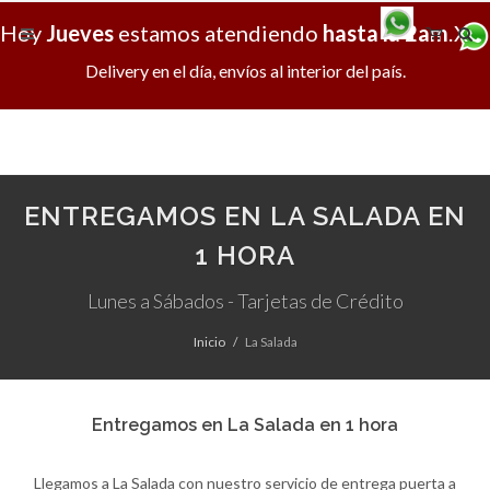
Hoy
Jueves
estamos atendiendo
hasta la 2am
.
X
Delivery en el día, envíos al interior del país.
ENTREGAMOS EN LA SALADA EN
1 HORA
Lunes a Sábados - Tarjetas de Crédito
Inicio
La Salada
Entregamos en La Salada en 1 hora
Llegamos a La Salada con nuestro servicio de entrega puerta a