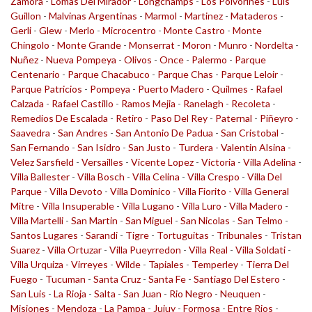
Zamora
-
Lomas Del Mirador
-
Longchamps
-
Los Polvorines
-
Luis
Guillon
-
Malvinas Argentinas
-
Marmol
-
Martinez
-
Mataderos
-
Gerli
-
Glew
-
Merlo
-
Microcentro
-
Monte Castro
-
Monte
Chingolo
-
Monte Grande
-
Monserrat
-
Moron
-
Munro
-
Nordelta
-
Nuñez
-
Nueva Pompeya
-
Olivos
-
Once
-
Palermo
-
Parque
Centenario
-
Parque Chacabuco
-
Parque Chas
-
Parque Leloir
-
Parque Patricios
-
Pompeya
-
Puerto Madero
-
Quilmes
-
Rafael
Calzada
-
Rafael Castillo
-
Ramos Mejia
-
Ranelagh
-
Recoleta
-
Remedios De Escalada
-
Retiro
-
Paso Del Rey
-
Paternal
-
Piñeyro
-
Saavedra
-
San Andres
-
San Antonio De Padua
-
San Cristobal
-
San Fernando
-
San Isidro
-
San Justo
-
Turdera
-
Valentin Alsina
-
Velez Sarsfield
-
Versailles
-
Vicente Lopez
-
Victoria
-
Villa Adelina
-
Villa Ballester
-
Villa Bosch
-
Villa Celina
-
Villa Crespo
-
Villa Del
Parque
-
Villa Devoto
-
Villa Dominico
-
Villa Fiorito
-
Villa General
Mitre
-
Villa Insuperable
-
Villa Lugano
-
Villa Luro
-
Villa Madero
-
Villa Martelli
-
San Martin
-
San Miguel
-
San Nicolas
-
San Telmo
-
Santos Lugares
-
Sarandi
-
Tigre
-
Tortuguitas
-
Tribunales
-
Tristan
Suarez
-
Villa Ortuzar
-
Villa Pueyrredon
-
Villa Real
-
Villa Soldati
-
Villa Urquiza
-
Virreyes
-
Wilde
-
Tapiales
-
Temperley
-
Tierra Del
Fuego
-
Tucuman
-
Santa Cruz
-
Santa Fe
-
Santiago Del Estero
-
San Luis
-
La Rioja
-
Salta
-
San Juan
-
Rio Negro
-
Neuquen
-
Misiones
-
Mendoza
-
La Pampa
-
Jujuy
-
Formosa
-
Entre Rios
-