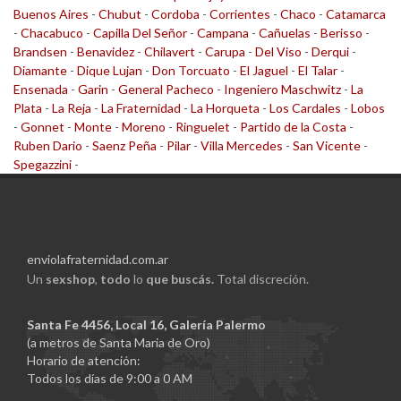
Buenos Aires
-
Chubut
-
Cordoba
-
Corrientes
-
Chaco
-
Catamarca
-
Chacabuco
-
Capilla Del Señor
-
Campana
-
Cañuelas
-
Berisso
-
Brandsen
-
Benavidez
-
Chilavert
-
Carupa
-
Del Viso
-
Derqui
-
Diamante
-
Dique Lujan
-
Don Torcuato
-
El Jaguel
-
El Talar
-
Ensenada
-
Garin
-
General Pacheco
-
Ingeniero Maschwitz
-
La
Plata
-
La Reja
-
La Fraternidad
-
La Horqueta
-
Los Cardales
-
Lobos
-
Gonnet
-
Monte
-
Moreno
-
Ringuelet
-
Partido de la Costa
-
Ruben Dario
-
Saenz Peña
-
Pilar
-
Villa Mercedes
-
San Vicente
-
Spegazzini
-
enviolafraternidad.com.ar
Un
sexshop
,
todo
lo
que buscás.
Total discreción.
Santa Fe 4456, Local 16, Galería Palermo
(a metros de Santa Maria de Oro)
Horario de atención:
Todos los días de 9:00 a 0 AM