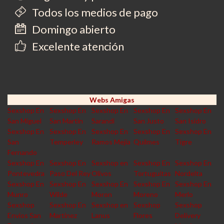
Todos los medios de pago
Domingo abierto
Excelente atención
Webs Amigas
Sexshop En
Sexshop En
Sexshop En
Sexshop En
Sexshop En
San Miguel
San Martin
Sarandi
San Justo
San Isidro
Sexshop En
Sexshop En
Sexshop En
Sexshop En
Sexshop En
San
Temperley
Ramos Mejia
Quilmes
Tigre
Fernando
Sexshop En
Sexshop En
Sexshop en
Sexshop En
Sexshop En
Pontevedra
Paso Del Rey
Olivos
Tortuguitas
Nordelta
Sexshop En
Sexshop En
Sexshop En
Sexshop En
Sexshop En
Munro
Wilde
Moron
Moreno
Merlo
Sexshop
Sexshop En
Sexshop en
Sexshop
Sexshop
Envios San
Martinez
Lanus
Flores
Delivery