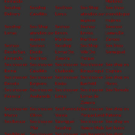
Fernando
Martinez
Sexshop
Sexshop
SexShop
Sex-Shop
Sex-Shop
Delivery
Caballito
Lanus
atendido por
atendido por
mujeres
mujeres
Sexshop
Sex-Shop
Sexhop
Sexhop
Sexshop
Lomas
atendido por
Envios
Envios
Lomas De
mujeres
Martinez
Martinez
Zamora
Sexhop
Sexhop
Sexshop
Sex Shop
Sex Shop
Desde San
Desde
Lomas De
Villa Del
Sanmiguel
Fernando
Martinez
Zamora
Parque
Sex shop en
Sex shop en
Sex shop en
Sex shop en
Sex shop en
Bernal
Caballito
Ciudadela
Berazategui
Coghlan
Sex shop en
Sex shop en
Sex shop en
Sex shop en
Sex shop en
Devoto
Belgrano
Ezeiza
Banfield
Flores
Sex shop en
Sex shop en
Sex shop en
Sex shop en
Sex Floresta
Floresta
Avellaneda
Lanus
Lomas de
Zamora
Sex shop en
Sex shop en
Sex Florencio
Sex shop en
Sex shop en
Moron
Olivos
Varela
Parque Leloir
Paternal
Sex Beccar
Sex shop en
Sanmiguel
Sex shop en
Sex shop en
Pilar
Sexshop
Ramos Mejia
San Isidro
San Miguel
Sex shop en
Sex shop en
san fernando
Sex shop