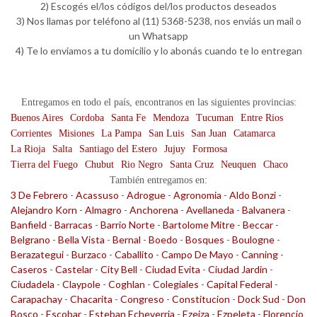
2) Escogés el/los códigos del/los productos deseados
3) Nos llamas por teléfono al (11) 5368-5238, nos enviás un mail o
un Whatsapp
4) Te lo enviamos a tu domicilio y lo abonás cuando te lo entregan
Entregamos en todo el país, encontranos en las siguientes provincias:
Buenos Aires
Cordoba
Santa Fe
Mendoza
Tucuman
Entre Rios
Corrientes
Misiones
La Pampa
San Luis
San Juan
Catamarca
La Rioja
Salta
Santiago del Estero
Jujuy
Formosa
Tierra del Fuego
Chubut
Rio Negro
Santa Cruz
Neuquen
Chaco
También entregamos en:
3 De Febrero
-
Acassuso
-
Adrogue
-
Agronomia
-
Aldo Bonzi
-
Alejandro Korn
-
Almagro
-
Anchorena
-
Avellaneda
-
Balvanera
-
Banfield
-
Barracas
-
Barrio Norte
-
Bartolome Mitre
-
Beccar
-
Belgrano
-
Bella Vista
-
Bernal
-
Boedo
-
Bosques
-
Boulogne
-
Berazategui
-
Burzaco
-
Caballito
-
Campo De Mayo
-
Canning
-
Caseros
-
Castelar
-
City Bell
-
Ciudad Evita
-
Ciudad Jardin
-
Ciudadela
-
Claypole
-
Coghlan
-
Colegiales
-
Capital Federal
-
Carapachay
-
Chacarita
-
Congreso
-
Constitucion
-
Dock Sud
-
Don
Bosco
-
Escobar
-
Esteban Echeverria
-
Ezeiza
-
Ezpeleta
-
Florencio