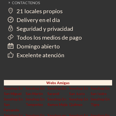
CONTACTENOS
21 locales propios
Delivery en el día
Seguridad y privacidad
Todos los medios de pago
Domingo abierto
Excelente atención
Webs Amigas
Sexshop En
Sexshop En
Sexshop En
Sexshop En
Sexshop En
San Miguel
San Martin
Sarandi
San Justo
San Isidro
Sexshop En
Sexshop En
Sexshop En
Sexshop En
Sexshop En
San
Temperley
Ramos Mejia
Quilmes
Tigre
Fernando
Sexshop En
Sexshop En
Sexshop en
Sexshop En
Sexshop En