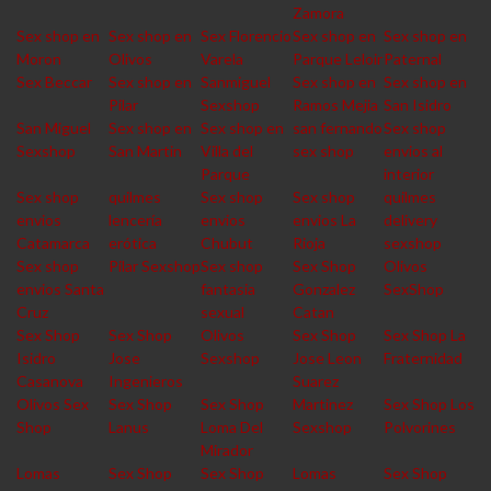
Zamora
Sex shop en
Sex shop en
Sex Florencio
Sex shop en
Sex shop en
Moron
Olivos
Varela
Parque Leloir
Paternal
Sex Beccar
Sex shop en
Sanmiguel
Sex shop en
Sex shop en
Pilar
Sexshop
Ramos Mejia
San Isidro
San Miguel
Sex shop en
Sex shop en
san fernando
Sex shop
Sexshop
San Martin
Villa del
sex shop
envios al
Parque
interior
Sex shop
quilmes
Sex shop
Sex shop
quilmes
envios
lencería
envios
envios La
delivery
Catamarca
erótica
Chubut
Rioja
sexshop
Sex shop
Pilar Sexshop
Sex shop
Sex Shop
Olivos
envios Santa
fantasia
Gonzalez
SexShop
Cruz
sexual
Catan
Sex Shop
Sex Shop
Olivos
Sex Shop
Sex Shop La
Isidro
Jose
Sexshop
Jose Leon
Fraternidad
Casanova
Ingenieros
Suarez
Olivos Sex
Sex Shop
Sex Shop
Martinez
Sex Shop Los
Shop
Lanus
Loma Del
Sexshop
Polvorines
Mirador
Lomas
Sex Shop
Sex Shop
Lomas
Sex Shop