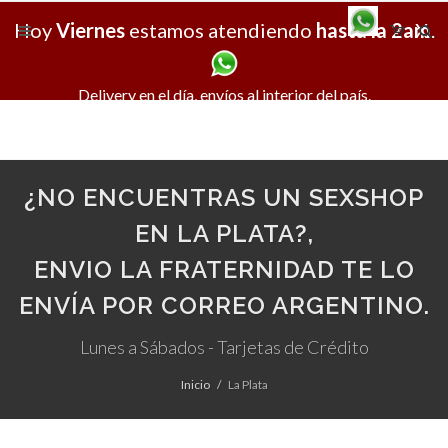
Hoy
Viernes
estamos atendiendo
hasta la 2am
X
.
Delivery en el día, envíos al interior del país.
¿NO ENCUENTRAS UN SEXSHOP
EN LA PLATA?,
ENVIO LA FRATERNIDAD TE LO
ENVÍA POR CORREO ARGENTINO.
Lunes a Sábados - Tarjetas de Crédito
Inicio
La Plata