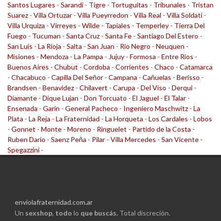
Santos Lugares
-
Sarandi
-
Tigre
-
Tortuguitas
-
Tribunales
-
Tristan
Suarez
-
Villa Ortuzar
-
Villa Pueyrredon
-
Villa Real
-
Villa Soldati
-
Villa Urquiza
-
Virreyes
-
Wilde
-
Tapiales
-
Temperley
-
Tierra Del
Fuego
-
Tucuman
-
Santa Cruz
-
Santa Fe
-
Santiago Del Estero
-
San Luis
-
La Rioja
-
Salta
-
San Juan
-
Rio Negro
-
Neuquen
-
Misiones
-
Mendoza
-
La Pampa
-
Jujuy
-
Formosa
-
Entre Rios
-
Buenos Aires
-
Chubut
-
Cordoba
-
Corrientes
-
Chaco
-
Catamarca
-
Chacabuco
-
Capilla Del Señor
-
Campana
-
Cañuelas
-
Berisso
-
Brandsen
-
Benavidez
-
Chilavert
-
Carupa
-
Del Viso
-
Derqui
-
Diamante
-
Dique Lujan
-
Don Torcuato
-
El Jaguel
-
El Talar
-
Ensenada
-
Garin
-
General Pacheco
-
Ingeniero Maschwitz
-
La
Plata
-
La Reja
-
La Fraternidad
-
La Horqueta
-
Los Cardales
-
Lobos
-
Gonnet
-
Monte
-
Moreno
-
Ringuelet
-
Partido de la Costa
-
Ruben Dario
-
Saenz Peña
-
Pilar
-
Villa Mercedes
-
San Vicente
-
Spegazzini
-
enviolafraternidad.com.ar
Un
sexshop
,
todo
lo
que buscás.
Total discreción.