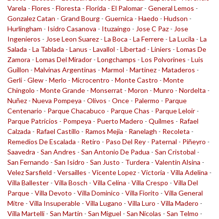
Varela
-
Flores
-
Floresta
-
Florida
-
El Palomar
-
General Lemos
-
Gonzalez Catan
-
Grand Bourg
-
Guernica
-
Haedo
-
Hudson
-
Hurlingham
-
Isidro Casanova
-
Ituzaingo
-
Jose C Paz
-
Jose
Ingenieros
-
Jose Leon Suarez
-
La Boca
-
La Ferrere
-
La Lucila
-
La
Salada
-
La Tablada
-
Lanus
-
Lavallol
-
Libertad
-
Liniers
-
Lomas De
Zamora
-
Lomas Del Mirador
-
Longchamps
-
Los Polvorines
-
Luis
Guillon
-
Malvinas Argentinas
-
Marmol
-
Martinez
-
Mataderos
-
Gerli
-
Glew
-
Merlo
-
Microcentro
-
Monte Castro
-
Monte
Chingolo
-
Monte Grande
-
Monserrat
-
Moron
-
Munro
-
Nordelta
-
Nuñez
-
Nueva Pompeya
-
Olivos
-
Once
-
Palermo
-
Parque
Centenario
-
Parque Chacabuco
-
Parque Chas
-
Parque Leloir
-
Parque Patricios
-
Pompeya
-
Puerto Madero
-
Quilmes
-
Rafael
Calzada
-
Rafael Castillo
-
Ramos Mejia
-
Ranelagh
-
Recoleta
-
Remedios De Escalada
-
Retiro
-
Paso Del Rey
-
Paternal
-
Piñeyro
-
Saavedra
-
San Andres
-
San Antonio De Padua
-
San Cristobal
-
San Fernando
-
San Isidro
-
San Justo
-
Turdera
-
Valentin Alsina
-
Velez Sarsfield
-
Versailles
-
Vicente Lopez
-
Victoria
-
Villa Adelina
-
Villa Ballester
-
Villa Bosch
-
Villa Celina
-
Villa Crespo
-
Villa Del
Parque
-
Villa Devoto
-
Villa Dominico
-
Villa Fiorito
-
Villa General
Mitre
-
Villa Insuperable
-
Villa Lugano
-
Villa Luro
-
Villa Madero
-
Villa Martelli
-
San Martin
-
San Miguel
-
San Nicolas
-
San Telmo
-