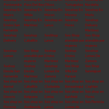
Pontevedra
Paso Del Rey
Olivos
Tortuguitas
Nordelta
Sexshop En
Sexshop En
Sexshop En
Sexshop En
Sexshop En
Munro
Wilde
Moron
Moreno
Merlo
Sexshop
Sexshop En
Sexshop en
Sexshop
Sexshop
Envios San
Martinez
Lanus
Flores
Delivery
Fernando
Martinez
Sexshop
Sexshop
SexShop
Sex-Shop
Sex-Shop
Delivery
Caballito
Lanus
atendido por
atendido por
mujeres
mujeres
Sexshop
Sex-Shop
Sexhop
Sexhop
Sexshop
Lomas
atendido por
Envios
Envios
Lomas De
mujeres
Martinez
Martinez
Zamora
Sexhop
Sexhop
Sexshop
Sex Shop
Sex Shop
Desde San
Desde
Lomas De
Villa Del
Sanmiguel
Fernando
Martinez
Zamora
Parque
Sex shop en
Sex shop en
Sex shop en
Sex shop en
Sex shop en
Bernal
Caballito
Ciudadela
Berazategui
Coghlan
Sex shop en
Sex shop en
Sex shop en
Sex shop en
Sex shop en
Devoto
Belgrano
Ezeiza
Banfield
Flores
Sex shop en
Sex shop en
Sex shop en
Sex shop en
Sex Floresta
Floresta
Avellaneda
Lanus
Lomas de