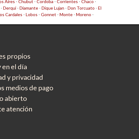
s Aires
-
Chubut
-
Cordoba
-
Corrientes
-
Chaco
-
-
Derqui
-
Diamante
-
Dique Lujan
-
Don Torcuato
-
El
os Cardales
-
Lobos
-
Gonnet
-
Monte
-
Moreno
-
es propios
 en el día
d y privacidad
os medios de pago
 abierto
e atención