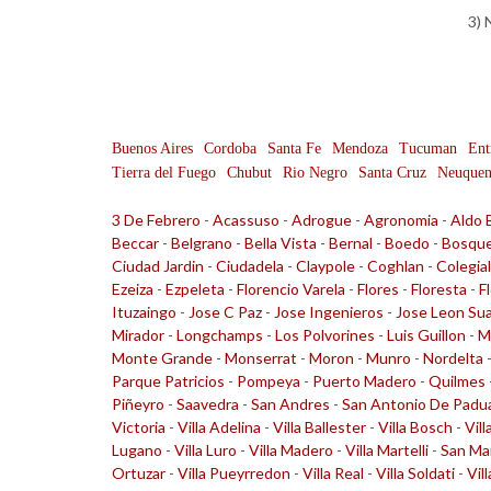
3) 
Buenos Aires
Cordoba
Santa Fe
Mendoza
Tucuman
Ent
Tierra del Fuego
Chubut
Rio Negro
Santa Cruz
Neuque
3 De Febrero
-
Acassuso
-
Adrogue
-
Agronomia
-
Aldo 
Beccar
-
Belgrano
-
Bella Vista
-
Bernal
-
Boedo
-
Bosqu
Ciudad Jardin
-
Ciudadela
-
Claypole
-
Coghlan
-
Colegia
Ezeiza
-
Ezpeleta
-
Florencio Varela
-
Flores
-
Floresta
-
F
Ituzaingo
-
Jose C Paz
-
Jose Ingenieros
-
Jose Leon Su
Mirador
-
Longchamps
-
Los Polvorines
-
Luis Guillon
-
M
Monte Grande
-
Monserrat
-
Moron
-
Munro
-
Nordelta
Parque Patricios
-
Pompeya
-
Puerto Madero
-
Quilmes
Piñeyro
-
Saavedra
-
San Andres
-
San Antonio De Padu
Victoria
-
Villa Adelina
-
Villa Ballester
-
Villa Bosch
-
Vill
Lugano
-
Villa Luro
-
Villa Madero
-
Villa Martelli
-
San Ma
Ortuzar
-
Villa Pueyrredon
-
Villa Real
-
Villa Soldati
-
Vil