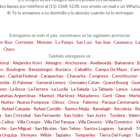
Nos llamas por teléfono al (11) 5368-5238, nos enviás un mail o un What
4) Te lo enviamos a tu domicilio y lo abonás cuando te lo entregan
Entregamos en todo el país, encontranos en las siguientes provincias:
re Rios
Corrientes
Misiones
La Pampa
San Luis
San Juan
Catamarca
La
n
Chaco
También entregamos en:
Bonzi
-
Alejandro Korn
-
Almagro
-
Anchorena
-
Avellaneda
-
Balvanera
-
B
es
-
Boulogne
-
Berazategui
-
Burzaco
-
Caballito
-
Campo De Mayo
-
Cann
les
-
Capital Federal
-
Carapachay
-
Chacarita
-
Congreso
-
Constitucion
lorida
-
El Palomar
-
General Lemos
-
Gonzalez Catan
-
Grand Bourg
-
Gue
arez
-
La Boca
-
La Ferrere
-
La Lucila
-
La Salada
-
La Tablada
-
Lanus
-
Lava
alvinas Argentinas
-
Marmol
-
Martinez
-
Mataderos
-
Gerli
-
Glew
-
Merl
-
Nuñez
-
Nueva Pompeya
-
Olivos
-
Once
-
Palermo
-
Parque Centenario
-
Rafael Calzada
-
Rafael Castillo
-
Ramos Mejia
-
Ranelagh
-
Recoleta
-
Re
a
-
San Cristobal
-
San Fernando
-
San Isidro
-
San Justo
-
Turdera
-
Valen
a Celina
-
Villa Crespo
-
Villa Del Parque
-
Villa Devoto
-
Villa Dominico
-
Vi
rtin
-
San Miguel
-
San Nicolas
-
San Telmo
-
Santos Lugares
-
Sarandi
-
Ti
la Urquiza
-
Virreyes
-
Wilde
-
Tapiales
-
Temperley
-
Tierra Del Fuego
-
Tu