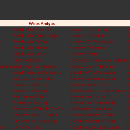
Webs Amigas
Sexshop En Sarandi
Sexshop En San Justo
S
Sexshop En Ramos Mejia
Sexshop En Quilmes
S
ey
Sexshop en Olivos
Sexshop En Tortuguitas
S
Sexshop En Moron
Sexshop En Moreno
S
Sexshop en Lanus
Sexshop Flores
S
SexShop Lanus
Sex-Shop atendido por mujeres
S
mujeres
Sexhop Envios Martinez
Sexhop Envios Martinez
S
Sexshop Lomas De Zamora
Sex Shop Villa Del Parque
S
Sex shop en Ciudadela
Sex shop en Berazategui
S
Sex shop en Ezeiza
Sex shop en Banfield
S
Sex shop en Lanus
Sex shop en Lomas de Zamora
S
Sex Florencio Varela
Sex shop en Parque Leloir
S
Sanmiguel Sexshop
Sex shop en Ramos Mejia
S
Sex shop en Villa del Parque
san fernando sex shop
S
Sex shop envios Chubut
Sex shop envios La Rioja
q
Sex shop fantasia sexual
Sex Shop Gonzalez Catan
O
os
Olivos Sexshop
Sex Shop Jose Leon Suarez
S