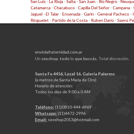
San Luis
-
La Rioja
-
Salta
-
San Juan
-
Rio Negro
-
Neuqu
Catamarca
-
Chacabuco
-
Capilla Del Señor
-
Campana
-
Jaguel
-
El Talar
-
Ensenada
-
Garin
-
General Pacheco
-
Ringuelet
-
Partido de la Costa
-
Ruben Dario
-
Saenz P
enviolafraternidad.com.ar
Un
sexshop
,
todo
lo
que buscás.
Total discreción.
Santa Fe 4456, Local 16, Galería Palermo
(a metros de Santa Maria de Oro)
Horario de atención:
Todos los días de 9:00 a 0 AM
Teléfono:
(11)0810-444-6969
Whatsapp:
(11)4472-2996
Email:
sexshop2013@hotmail.com