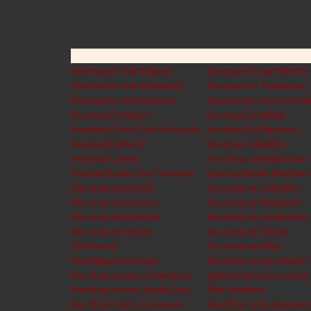
Sexshop En San Miguel
Sexshop En San Martin
Sexshop En San Fernando
Sexshop En Temperley
Sexshop En Pontevedra
Sexshop En Paso Del R
Sexshop En Munro
Sexshop En Wilde
Sexshop Envios San Fernando
Sexshop En Martinez
Sexshop Delivery
Sexshop Caballito
Sexshop Lomas
Sex-Shop atendido por 
Sexhop Desde San Fernando
Sexhop Desde Martinez
Sex shop en Bernal
Sex shop en Caballito
Sex shop en Devoto
Sex shop en Belgrano
Sex shop en Floresta
Sex shop en Avellaneda
Sex shop en Moron
Sex shop en Olivos
Sex Beccar
Sex shop en Pilar
San Miguel Sexshop
Sex shop en San Martin
Sex shop envios Catamarca
quilmes lencería erótica
Sex shop envios Santa Cruz
Pilar Sexshop
Sex Shop Isidro Casanova
Sex Shop Jose Ingenier