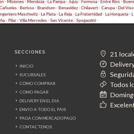
en
-
Misiones
-
Mendoza
-
La Pampa
-
Jujuy
-
Formosa
-
Entre Rios
-
Bueno
Cañuelas
-
Berisso
-
Brandsen
-
Benavidez
-
Chilavert
-
Carupa
-
Del Viso
Ingeniero Maschwitz
-
La Plata
-
La Reja
-
La Fraternidad
-
La Horqueta
-
L
eña
-
Pilar
-
Villa Mercedes
-
San Vicente
-
Spegazzini
-
SECCIONES
21 local
Delivery
INICIO
Segurida
SUCURSALES
Todos l
COMO COMPRAR
COMO PAGAR
Domingo
DELIVERY EN EL DIA
Excelent
ENVIO A TODO EL PAIS
PAGA CON MERCADOPAGO
CONTACTENOS