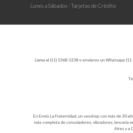
Lunes a Sábados - Tarjetas de Crédito
Llama al (11) 5368-5238 o envíanos un Whatsapp (11 4
Te
En Envio La Fraternidad, un sexshop con más de 30 años
más completa de consoladores, vibradores, lencería er
Aires y a 