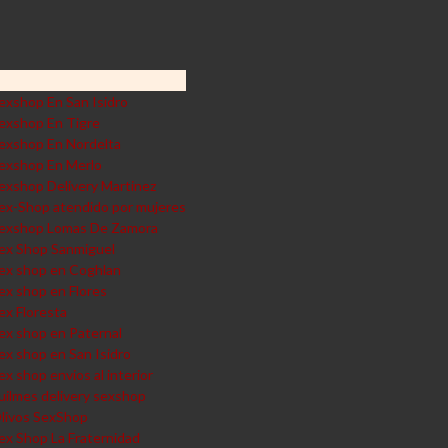
exshop En San Isidro
exshop En Tigre
exshop En Nordelta
exshop En Merlo
exshop Delivery Martinez
ex-Shop atendido por mujeres
exshop Lomas De Zamora
ex Shop Sanmiguel
ex shop en Coghlan
ex shop en Flores
ex Floresta
ex shop en Paternal
ex shop en San Isidro
ex shop envios al interior
uilmes delivery sexshop
livos SexShop
ex Shop La Fraternidad