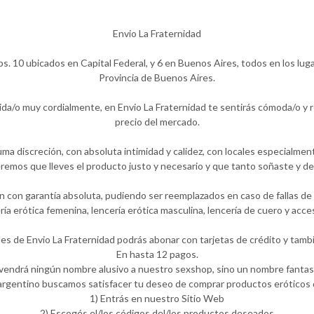
Envio La Fraternidad
ps. 10 ubicados en Capital Federal, y 6 en Buenos Aires, todos en los lug
Provincia de Buenos Aires.
ida/o muy cordialmente, en Envio La Fraternidad te sentirás cómoda/o y
precio del mercado.
ma discreción, con absoluta intimidad y calidez, con locales especialmen
emos que lleves el producto justo y necesario y que tanto soñaste y de
 con garantía absoluta, pudiendo ser reemplazados en caso de fallas de f
ería erótica femenina, lencería erótica masculina, lencería de cuero y ac
les de Envio La Fraternidad podrás abonar con tarjetas de crédito y tambi
En hasta 12 pagos.
 vendrá ningún nombre alusivo a nuestro sexshop, sino un nombre fantasí
rgentino buscamos satisfacer tu deseo de comprar productos eróticos d
1) Entrás en nuestro Sitio Web
2) Escogés el/los códigos del/los productos deseados