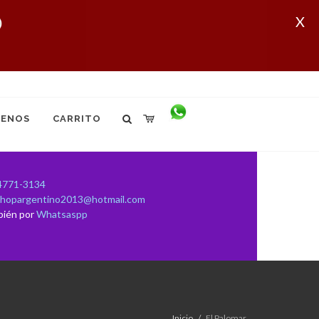
X
ENOS
CARRITO
4771-3134
shopargentino2013@hotmail.com
bién por
Whatsaspp
Inicio
El Palomar