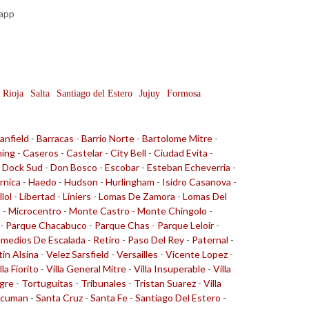
sapp
 Rioja
Salta
Santiago del Estero
Jujuy
Formosa
anfield
-
Barracas
-
Barrio Norte
-
Bartolome Mitre
-
ing
-
Caseros
-
Castelar
-
City Bell
-
Ciudad Evita
-
-
Dock Sud
-
Don Bosco
-
Escobar
-
Esteban Echeverria
-
rnica
-
Haedo
-
Hudson
-
Hurlingham
-
Isidro Casanova
-
llol
-
Libertad
-
Liniers
-
Lomas De Zamora
-
Lomas Del
o
-
Microcentro
-
Monte Castro
-
Monte Chingolo
-
-
Parque Chacabuco
-
Parque Chas
-
Parque Leloir
-
medios De Escalada
-
Retiro
-
Paso Del Rey
-
Paternal
-
tin Alsina
-
Velez Sarsfield
-
Versailles
-
Vicente Lopez
-
lla Fiorito
-
Villa General Mitre
-
Villa Insuperable
-
Villa
gre
-
Tortuguitas
-
Tribunales
-
Tristan Suarez
-
Villa
cuman
-
Santa Cruz
-
Santa Fe
-
Santiago Del Estero
-