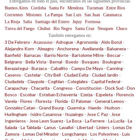
Entregamos en todo el país, encontranos en las siguientes provincias:
Buenos Aires
Cordoba
Santa Fe
Mendoza
Tucuman
Entre Rios
Corrientes
Misiones
La Pampa
San Luis
San Juan
Catamarca
La Rioja
Salta
Santiago del Estero
Jujuy
Formosa
Tierra del Fuego
Chubut
Rio Negro
Santa Cruz
Neuquen
Chaco
También entregamos en:
3 De Febrero
-
Acassuso
-
Adrogue
-
Agronomia
-
Aldo Bonzi
-
Alejandro Korn
-
Almagro
-
Anchorena
-
Avellaneda
-
Balvanera
-
Banfield
-
Barracas
-
Barrio Norte
-
Bartolome Mitre
-
Beccar
-
Belgrano
-
Bella Vista
-
Bernal
-
Boedo
-
Bosques
-
Boulogne
-
Berazategui
-
Burzaco
-
Caballito
-
Campo De Mayo
-
Canning
-
Caseros
-
Castelar
-
City Bell
-
Ciudad Evita
-
Ciudad Jardin
-
Ciudadela
-
Claypole
-
Coghlan
-
Colegiales
-
Capital Federal
-
Carapachay
-
Chacarita
-
Congreso
-
Constitucion
-
Dock Sud
-
Don
Bosco
-
Escobar
-
Esteban Echeverria
-
Ezeiza
-
Ezpeleta
-
Florencio
Varela
-
Flores
-
Floresta
-
Florida
-
El Palomar
-
General Lemos
-
Gonzalez Catan
-
Grand Bourg
-
Guernica
-
Haedo
-
Hudson
-
Hurlingham
-
Isidro Casanova
-
Ituzaingo
-
Jose C Paz
-
Jose
Ingenieros
-
Jose Leon Suarez
-
La Boca
-
La Ferrere
-
La Lucila
-
La
Salada
-
La Tablada
-
Lanus
-
Lavallol
-
Libertad
-
Liniers
-
Lomas De
Zamora
-
Lomas Del Mirador
-
Longchamps
-
Los Polvorines
-
Luis