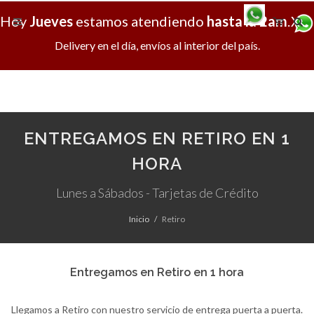
Hoy
Jueves
estamos atendiendo
hasta la 2am
.
X
Delivery en el día, envíos al interior del país.
ENTREGAMOS EN RETIRO EN 1
HORA
Lunes a Sábados - Tarjetas de Crédito
Inicio
Retiro
Entregamos en Retiro en 1 hora
Llegamos a Retiro con nuestro servicio de entrega puerta a puerta.