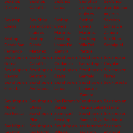
Sexshop
Sexshop
SexShop
Sex-Shop
Sex-Shop
Delivery
Caballito
Lanus
atendido por
atendido por
mujeres
mujeres
Sexshop
Sex-Shop
Sexhop
Sexhop
Sexshop
Lomas
atendido por
Envios
Envios
Lomas De
mujeres
Martinez
Martinez
Zamora
Sexhop
Sexhop
Sexshop
Sex Shop
Sex Shop
Desde San
Desde
Lomas De
Villa Del
Sanmiguel
Fernando
Martinez
Zamora
Parque
Sex shop en
Sex shop en
Sex shop en
Sex shop en
Sex shop en
Bernal
Caballito
Ciudadela
Berazategui
Coghlan
Sex shop en
Sex shop en
Sex shop en
Sex shop en
Sex shop en
Devoto
Belgrano
Ezeiza
Banfield
Flores
Sex shop en
Sex shop en
Sex shop en
Sex shop en
Sex Floresta
Floresta
Avellaneda
Lanus
Lomas de
Zamora
Sex shop en
Sex shop en
Sex Florencio
Sex shop en
Sex shop en
Moron
Olivos
Varela
Parque Leloir
Paternal
Sex Beccar
Sex shop en
Sanmiguel
Sex shop en
Sex shop en
Pilar
Sexshop
Ramos Mejia
San Isidro
San Miguel
Sex shop en
Sex shop en
san fernando
Sex shop
Sexshop
San Martin
Villa del
sex shop
envios al