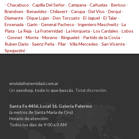
-
Chacabuco
-
Capilla Del Señor
-
Campana
-
Cañuelas
-
Berisso
-
Brandsen
-
Benavidez
-
Chilavert
-
Carupa
-
Del Viso
-
Derqui
-
Diamante
-
Dique Lujan
-
Don Torcuato
-
El Jaguel
-
El Talar
-
Ensenada
-
Garin
-
General Pacheco
-
Ingeniero Maschwitz
-
La
Plata
-
La Reja
-
La Fraternidad
-
La Horqueta
-
Los Cardales
-
Lobos
-
Gonnet
-
Monte
-
Moreno
-
Ringuelet
-
Partido de la Costa
-
Ruben Dario
-
Saenz Peña
-
Pilar
-
Villa Mercedes
-
San Vicente
-
Spegazzini
-
enviolafraternidad.com.ar
Un
sexshop
,
todo
lo
que buscás.
Total discreción.
Santa Fe 4456, Local 16, Galería Palermo
(a metros de Santa Maria de Oro)
Horario de atención:
Todos los días de 9:00 a 0 AM