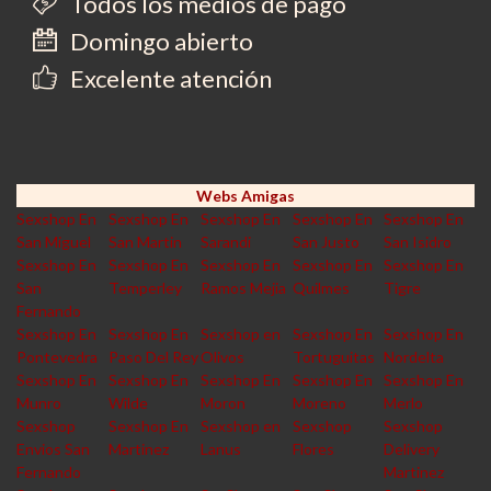
Todos los medios de pago
Domingo abierto
Excelente atención
Webs Amigas
Sexshop En
Sexshop En
Sexshop En
Sexshop En
Sexshop En
San Miguel
San Martin
Sarandi
San Justo
San Isidro
Sexshop En
Sexshop En
Sexshop En
Sexshop En
Sexshop En
San
Temperley
Ramos Mejia
Quilmes
Tigre
Fernando
Sexshop En
Sexshop En
Sexshop en
Sexshop En
Sexshop En
Pontevedra
Paso Del Rey
Olivos
Tortuguitas
Nordelta
Sexshop En
Sexshop En
Sexshop En
Sexshop En
Sexshop En
Munro
Wilde
Moron
Moreno
Merlo
Sexshop
Sexshop En
Sexshop en
Sexshop
Sexshop
Envios San
Martinez
Lanus
Flores
Delivery
Fernando
Martinez