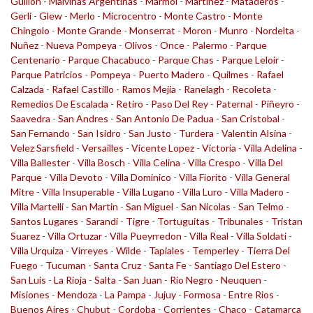
Guillon
-
Malvinas Argentinas
-
Marmol
-
Martinez
-
Mataderos
-
Gerli
-
Glew
-
Merlo
-
Microcentro
-
Monte Castro
-
Monte
Chingolo
-
Monte Grande
-
Monserrat
-
Moron
-
Munro
-
Nordelta
-
Nuñez
-
Nueva Pompeya
-
Olivos
-
Once
-
Palermo
-
Parque
Centenario
-
Parque Chacabuco
-
Parque Chas
-
Parque Leloir
-
Parque Patricios
-
Pompeya
-
Puerto Madero
-
Quilmes
-
Rafael
Calzada
-
Rafael Castillo
-
Ramos Mejia
-
Ranelagh
-
Recoleta
-
Remedios De Escalada
-
Retiro
-
Paso Del Rey
-
Paternal
-
Piñeyro
-
Saavedra
-
San Andres
-
San Antonio De Padua
-
San Cristobal
-
San Fernando
-
San Isidro
-
San Justo
-
Turdera
-
Valentin Alsina
-
Velez Sarsfield
-
Versailles
-
Vicente Lopez
-
Victoria
-
Villa Adelina
-
Villa Ballester
-
Villa Bosch
-
Villa Celina
-
Villa Crespo
-
Villa Del
Parque
-
Villa Devoto
-
Villa Dominico
-
Villa Fiorito
-
Villa General
Mitre
-
Villa Insuperable
-
Villa Lugano
-
Villa Luro
-
Villa Madero
-
Villa Martelli
-
San Martin
-
San Miguel
-
San Nicolas
-
San Telmo
-
Santos Lugares
-
Sarandi
-
Tigre
-
Tortuguitas
-
Tribunales
-
Tristan
Suarez
-
Villa Ortuzar
-
Villa Pueyrredon
-
Villa Real
-
Villa Soldati
-
Villa Urquiza
-
Virreyes
-
Wilde
-
Tapiales
-
Temperley
-
Tierra Del
Fuego
-
Tucuman
-
Santa Cruz
-
Santa Fe
-
Santiago Del Estero
-
San Luis
-
La Rioja
-
Salta
-
San Juan
-
Rio Negro
-
Neuquen
-
Misiones
-
Mendoza
-
La Pampa
-
Jujuy
-
Formosa
-
Entre Rios
-
Buenos Aires
-
Chubut
-
Cordoba
-
Corrientes
-
Chaco
-
Catamarca