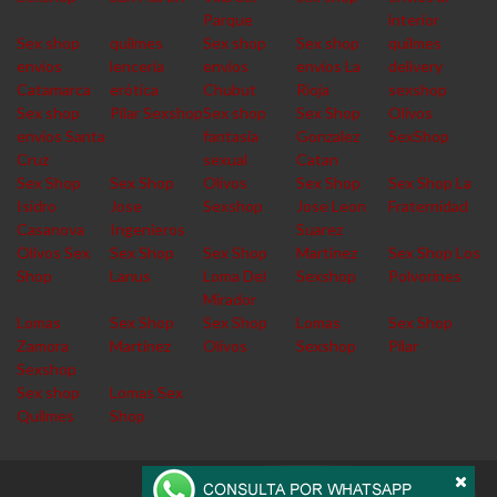
Parque
interior
Sex shop
quilmes
Sex shop
Sex shop
quilmes
envios
lencería
envios
envios La
delivery
Catamarca
erótica
Chubut
Rioja
sexshop
Sex shop
Pilar Sexshop
Sex shop
Sex Shop
Olivos
envios Santa
fantasia
Gonzalez
SexShop
Cruz
sexual
Catan
Sex Shop
Sex Shop
Olivos
Sex Shop
Sex Shop La
Isidro
Jose
Sexshop
Jose Leon
Fraternidad
Casanova
Ingenieros
Suarez
Olivos Sex
Sex Shop
Sex Shop
Martinez
Sex Shop Los
Shop
Lanus
Loma Del
Sexshop
Polvorines
Mirador
Lomas
Sex Shop
Sex Shop
Lomas
Sex Shop
Zamora
Martinez
Olivos
Sexshop
Pilar
Sexshop
Sex shop
Lomas Sex
Quilmes
Shop