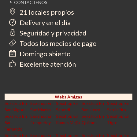
CONTACTENOS
21 locales propios
Delivery en el día
Seguridad y privacidad
Todos los medios de pago
Domingo abierto
Excelente atención
Webs Amigas
Sexshop En
Sexshop En
Sexshop En
Sexshop En
Sexshop En
San Miguel
San Martin
Sarandi
San Justo
San Isidro
Sexshop En
Sexshop En
Sexshop En
Sexshop En
Sexshop En
San
Temperley
Ramos Mejia
Quilmes
Tigre
Fernando
Sexshop En
Sexshop En
Sexshop en
Sexshop En
Sexshop En