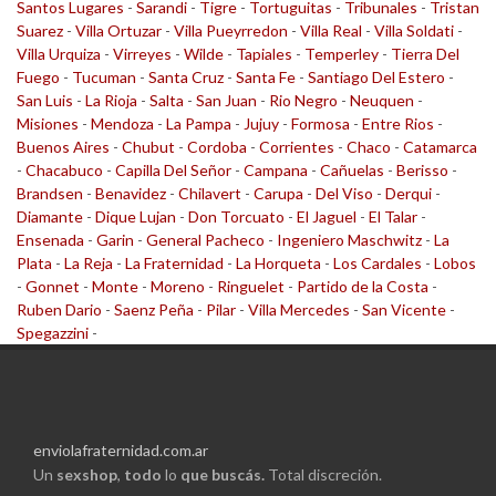
Santos Lugares
-
Sarandi
-
Tigre
-
Tortuguitas
-
Tribunales
-
Tristan
Suarez
-
Villa Ortuzar
-
Villa Pueyrredon
-
Villa Real
-
Villa Soldati
-
Villa Urquiza
-
Virreyes
-
Wilde
-
Tapiales
-
Temperley
-
Tierra Del
Fuego
-
Tucuman
-
Santa Cruz
-
Santa Fe
-
Santiago Del Estero
-
San Luis
-
La Rioja
-
Salta
-
San Juan
-
Rio Negro
-
Neuquen
-
Misiones
-
Mendoza
-
La Pampa
-
Jujuy
-
Formosa
-
Entre Rios
-
Buenos Aires
-
Chubut
-
Cordoba
-
Corrientes
-
Chaco
-
Catamarca
-
Chacabuco
-
Capilla Del Señor
-
Campana
-
Cañuelas
-
Berisso
-
Brandsen
-
Benavidez
-
Chilavert
-
Carupa
-
Del Viso
-
Derqui
-
Diamante
-
Dique Lujan
-
Don Torcuato
-
El Jaguel
-
El Talar
-
Ensenada
-
Garin
-
General Pacheco
-
Ingeniero Maschwitz
-
La
Plata
-
La Reja
-
La Fraternidad
-
La Horqueta
-
Los Cardales
-
Lobos
-
Gonnet
-
Monte
-
Moreno
-
Ringuelet
-
Partido de la Costa
-
Ruben Dario
-
Saenz Peña
-
Pilar
-
Villa Mercedes
-
San Vicente
-
Spegazzini
-
enviolafraternidad.com.ar
Un
sexshop
,
todo
lo
que buscás.
Total discreción.