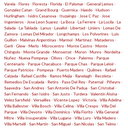
Varela
-
Flores
-
Floresta
-
Florida
-
El Palomar
-
General Lemos
-
Gonzalez Catan
-
Grand Bourg
-
Guernica
-
Haedo
-
Hudson
-
Hurlingham
-
Isidro Casanova
-
Ituzaingo
-
Jose C Paz
-
Jose
Ingenieros
-
Jose Leon Suarez
-
La Boca
-
La Ferrere
-
La Lucila
-
La
Salada
-
La Tablada
-
Lanus
-
Lavallol
-
Libertad
-
Liniers
-
Lomas De
Zamora
-
Lomas Del Mirador
-
Longchamps
-
Los Polvorines
-
Luis
Guillon
-
Malvinas Argentinas
-
Marmol
-
Martinez
-
Mataderos
-
Gerli
-
Glew
-
Merlo
-
Microcentro
-
Monte Castro
-
Monte
Chingolo
-
Monte Grande
-
Monserrat
-
Moron
-
Munro
-
Nordelta
-
Nuñez
-
Nueva Pompeya
-
Olivos
-
Once
-
Palermo
-
Parque
Centenario
-
Parque Chacabuco
-
Parque Chas
-
Parque Leloir
-
Parque Patricios
-
Pompeya
-
Puerto Madero
-
Quilmes
-
Rafael
Calzada
-
Rafael Castillo
-
Ramos Mejia
-
Ranelagh
-
Recoleta
-
Remedios De Escalada
-
Retiro
-
Paso Del Rey
-
Paternal
-
Piñeyro
-
Saavedra
-
San Andres
-
San Antonio De Padua
-
San Cristobal
-
San Fernando
-
San Isidro
-
San Justo
-
Turdera
-
Valentin Alsina
-
Velez Sarsfield
-
Versailles
-
Vicente Lopez
-
Victoria
-
Villa Adelina
-
Villa Ballester
-
Villa Bosch
-
Villa Celina
-
Villa Crespo
-
Villa Del
Parque
-
Villa Devoto
-
Villa Dominico
-
Villa Fiorito
-
Villa General
Mitre
-
Villa Insuperable
-
Villa Lugano
-
Villa Luro
-
Villa Madero
-
Villa Martelli
-
San Martin
-
San Miguel
-
San Nicolas
-
San Telmo
-