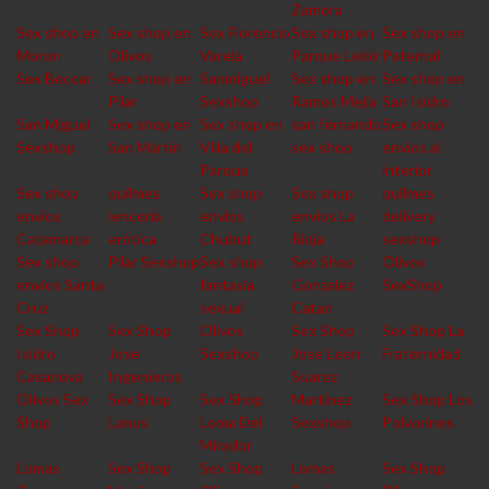
Zamora
Sex shop en
Sex shop en
Sex Florencio
Sex shop en
Sex shop en
Moron
Olivos
Varela
Parque Leloir
Paternal
Sex Beccar
Sex shop en
Sanmiguel
Sex shop en
Sex shop en
Pilar
Sexshop
Ramos Mejia
San Isidro
San Miguel
Sex shop en
Sex shop en
san fernando
Sex shop
Sexshop
San Martin
Villa del
sex shop
envios al
Parque
interior
Sex shop
quilmes
Sex shop
Sex shop
quilmes
envios
lencería
envios
envios La
delivery
Catamarca
erótica
Chubut
Rioja
sexshop
Sex shop
Pilar Sexshop
Sex shop
Sex Shop
Olivos
envios Santa
fantasia
Gonzalez
SexShop
Cruz
sexual
Catan
Sex Shop
Sex Shop
Olivos
Sex Shop
Sex Shop La
Isidro
Jose
Sexshop
Jose Leon
Fraternidad
Casanova
Ingenieros
Suarez
Olivos Sex
Sex Shop
Sex Shop
Martinez
Sex Shop Los
Shop
Lanus
Loma Del
Sexshop
Polvorines
Mirador
Lomas
Sex Shop
Sex Shop
Lomas
Sex Shop