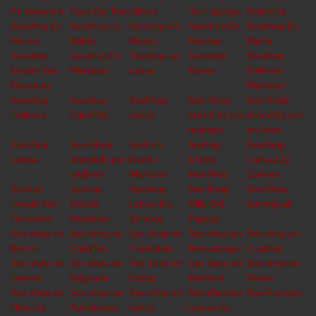
Pontevedra
Paso Del Rey
Olivos
Tortuguitas
Nordelta
Sexshop En
Sexshop En
Sexshop En
Sexshop En
Sexshop En
Munro
Wilde
Moron
Moreno
Merlo
Sexshop
Sexshop En
Sexshop en
Sexshop
Sexshop
Envios San
Martinez
Lanus
Flores
Delivery
Fernando
Martinez
Sexshop
Sexshop
SexShop
Sex-Shop
Sex-Shop
Delivery
Caballito
Lanus
atendido por
atendido por
mujeres
mujeres
Sexshop
Sex-Shop
Sexhop
Sexhop
Sexshop
Lomas
atendido por
Envios
Envios
Lomas De
mujeres
Martinez
Martinez
Zamora
Sexhop
Sexhop
Sexshop
Sex Shop
Sex Shop
Desde San
Desde
Lomas De
Villa Del
Sanmiguel
Fernando
Martinez
Zamora
Parque
Sex shop en
Sex shop en
Sex shop en
Sex shop en
Sex shop en
Bernal
Caballito
Ciudadela
Berazategui
Coghlan
Sex shop en
Sex shop en
Sex shop en
Sex shop en
Sex shop en
Devoto
Belgrano
Ezeiza
Banfield
Flores
Sex shop en
Sex shop en
Sex shop en
Sex shop en
Sex Floresta
Floresta
Avellaneda
Lanus
Lomas de