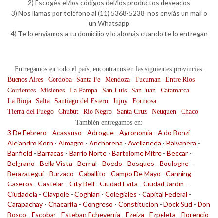
2) Escogés el/los códigos del/los productos deseados
3) Nos llamas por teléfono al (11) 5368-5238, nos enviás un mail o
un Whatsapp
4) Te lo enviamos a tu domicilio y lo abonás cuando te lo entregan
Entregamos en todo el país, encontranos en las siguientes provincias:
Buenos Aires
Cordoba
Santa Fe
Mendoza
Tucuman
Entre Rios
Corrientes
Misiones
La Pampa
San Luis
San Juan
Catamarca
La Rioja
Salta
Santiago del Estero
Jujuy
Formosa
Tierra del Fuego
Chubut
Rio Negro
Santa Cruz
Neuquen
Chaco
También entregamos en:
3 De Febrero
-
Acassuso
-
Adrogue
-
Agronomia
-
Aldo Bonzi
-
Alejandro Korn
-
Almagro
-
Anchorena
-
Avellaneda
-
Balvanera
-
Banfield
-
Barracas
-
Barrio Norte
-
Bartolome Mitre
-
Beccar
-
Belgrano
-
Bella Vista
-
Bernal
-
Boedo
-
Bosques
-
Boulogne
-
Berazategui
-
Burzaco
-
Caballito
-
Campo De Mayo
-
Canning
-
Caseros
-
Castelar
-
City Bell
-
Ciudad Evita
-
Ciudad Jardin
-
Ciudadela
-
Claypole
-
Coghlan
-
Colegiales
-
Capital Federal
-
Carapachay
-
Chacarita
-
Congreso
-
Constitucion
-
Dock Sud
-
Don
Bosco
-
Escobar
-
Esteban Echeverria
-
Ezeiza
-
Ezpeleta
-
Florencio