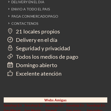
DELIVERY EN EL DIA
ENVIO A TODO EL PAIS
PAGA CON MERCADOPAGO
CONTACTENOS
21 locales propios
Delivery en el día
Seguridad y privacidad
Todos los medios de pago
Domingo abierto
Excelente atención
Webs Amigas
Sexshop En
Sexshop En
Sexshop En
Sexshop En
Sexshop En
San Miguel
San Martin
Sarandi
San Justo
San Isidro