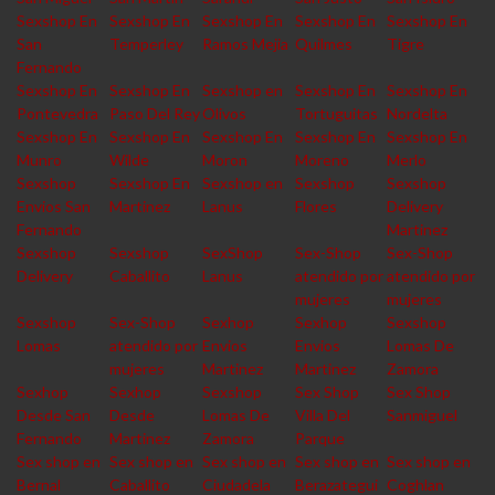
Sexshop En
Sexshop En
Sexshop En
Sexshop En
Sexshop En
San
Temperley
Ramos Mejia
Quilmes
Tigre
Fernando
Sexshop En
Sexshop En
Sexshop en
Sexshop En
Sexshop En
Pontevedra
Paso Del Rey
Olivos
Tortuguitas
Nordelta
Sexshop En
Sexshop En
Sexshop En
Sexshop En
Sexshop En
Munro
Wilde
Moron
Moreno
Merlo
Sexshop
Sexshop En
Sexshop en
Sexshop
Sexshop
Envios San
Martinez
Lanus
Flores
Delivery
Fernando
Martinez
Sexshop
Sexshop
SexShop
Sex-Shop
Sex-Shop
Delivery
Caballito
Lanus
atendido por
atendido por
mujeres
mujeres
Sexshop
Sex-Shop
Sexhop
Sexhop
Sexshop
Lomas
atendido por
Envios
Envios
Lomas De
mujeres
Martinez
Martinez
Zamora
Sexhop
Sexhop
Sexshop
Sex Shop
Sex Shop
Desde San
Desde
Lomas De
Villa Del
Sanmiguel
Fernando
Martinez
Zamora
Parque
Sex shop en
Sex shop en
Sex shop en
Sex shop en
Sex shop en
Bernal
Caballito
Ciudadela
Berazategui
Coghlan