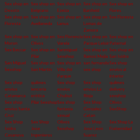
Sex shop en
Sex shop en
Sex shop en
Sex shop en
Sex shop en
Devoto
Belgrano
Ezeiza
Banfield
Flores
Sex shop en
Sex shop en
Sex shop en
Sex shop en
Sex Floresta
Floresta
Avellaneda
Lanus
Lomas de
Zamora
Sex shop en
Sex shop en
Sex Florencio
Sex shop en
Sex shop en
Moron
Olivos
Varela
Parque Leloir
Paternal
Sex Beccar
Sex shop en
Sanmiguel
Sex shop en
Sex shop en
Pilar
Sexshop
Ramos Mejia
San Isidro
San Miguel
Sex shop en
Sex shop en
san fernando
Sex shop
Sexshop
San Martin
Villa del
sex shop
envios al
Parque
interior
Sex shop
quilmes
Sex shop
Sex shop
quilmes
envios
lencería
envios
envios La
delivery
Catamarca
erótica
Chubut
Rioja
sexshop
Sex shop
Pilar Sexshop
Sex shop
Sex Shop
Olivos
envios Santa
fantasia
Gonzalez
SexShop
Cruz
sexual
Catan
Sex Shop
Sex Shop
Olivos
Sex Shop
Sex Shop La
Isidro
Jose
Sexshop
Jose Leon
Fraternidad
Casanova
Ingenieros
Suarez