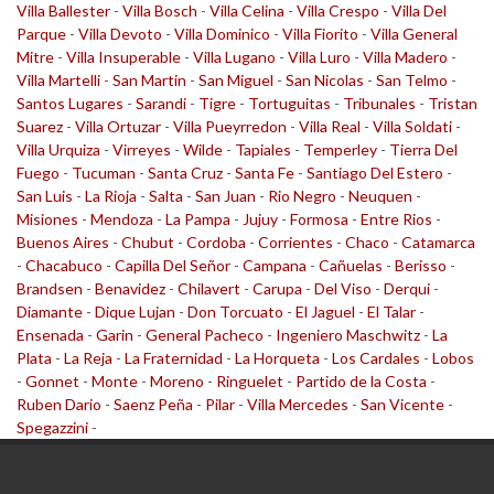
Villa Ballester
-
Villa Bosch
-
Villa Celina
-
Villa Crespo
-
Villa Del
Parque
-
Villa Devoto
-
Villa Dominico
-
Villa Fiorito
-
Villa General
Mitre
-
Villa Insuperable
-
Villa Lugano
-
Villa Luro
-
Villa Madero
-
Villa Martelli
-
San Martin
-
San Miguel
-
San Nicolas
-
San Telmo
-
Santos Lugares
-
Sarandi
-
Tigre
-
Tortuguitas
-
Tribunales
-
Tristan
Suarez
-
Villa Ortuzar
-
Villa Pueyrredon
-
Villa Real
-
Villa Soldati
-
Villa Urquiza
-
Virreyes
-
Wilde
-
Tapiales
-
Temperley
-
Tierra Del
Fuego
-
Tucuman
-
Santa Cruz
-
Santa Fe
-
Santiago Del Estero
-
San Luis
-
La Rioja
-
Salta
-
San Juan
-
Rio Negro
-
Neuquen
-
Misiones
-
Mendoza
-
La Pampa
-
Jujuy
-
Formosa
-
Entre Rios
-
Buenos Aires
-
Chubut
-
Cordoba
-
Corrientes
-
Chaco
-
Catamarca
-
Chacabuco
-
Capilla Del Señor
-
Campana
-
Cañuelas
-
Berisso
-
Brandsen
-
Benavidez
-
Chilavert
-
Carupa
-
Del Viso
-
Derqui
-
Diamante
-
Dique Lujan
-
Don Torcuato
-
El Jaguel
-
El Talar
-
Ensenada
-
Garin
-
General Pacheco
-
Ingeniero Maschwitz
-
La
Plata
-
La Reja
-
La Fraternidad
-
La Horqueta
-
Los Cardales
-
Lobos
-
Gonnet
-
Monte
-
Moreno
-
Ringuelet
-
Partido de la Costa
-
Ruben Dario
-
Saenz Peña
-
Pilar
-
Villa Mercedes
-
San Vicente
-
Spegazzini
-