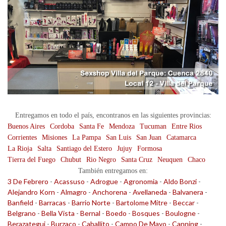
Entregamos en todo el país, encontranos en las siguientes provincias:
Buenos Aires
Cordoba
Santa Fe
Mendoza
Tucuman
Entre Rios
Corrientes
Misiones
La Pampa
San Luis
San Juan
Catamarca
La Rioja
Salta
Santiago del Estero
Jujuy
Formosa
Tierra del Fuego
Chubut
Rio Negro
Santa Cruz
Neuquen
Chaco
También entregamos en:
3 De Febrero
-
Acassuso
-
Adrogue
-
Agronomia
-
Aldo Bonzi
-
Alejandro Korn
-
Almagro
-
Anchorena
-
Avellaneda
-
Balvanera
-
Banfield
-
Barracas
-
Barrio Norte
-
Bartolome Mitre
-
Beccar
-
Belgrano
-
Bella Vista
-
Bernal
-
Boedo
-
Bosques
-
Boulogne
-
Berazategui
-
Burzaco
-
Caballito
-
Campo De Mayo
-
Canning
-