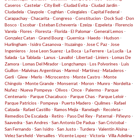
Caseros
-
Castelar
-
City Bell
-
Ciudad Evita
-
Ciudad Jardin
-
Ciudadela
-
Claypole
-
Coghlan
-
Colegiales
-
Capital Federal
-
Carapachay
-
Chacarita
-
Congreso
-
Constitucion
-
Dock Sud
-
Don
Bosco
-
Escobar
-
Esteban Echeverria
-
Ezeiza
-
Ezpeleta
-
Florencio
Varela
-
Flores
-
Floresta
-
Florida
-
El Palomar
-
General Lemos
-
Gonzalez Catan
-
Grand Bourg
-
Guernica
-
Haedo
-
Hudson
-
Hurlingham
-
Isidro Casanova
-
Ituzaingo
-
Jose C Paz
-
Jose
Ingenieros
-
Jose Leon Suarez
-
La Boca
-
La Ferrere
-
La Lucila
-
La
Salada
-
La Tablada
-
Lanus
-
Lavallol
-
Libertad
-
Liniers
-
Lomas De
Zamora
-
Lomas Del Mirador
-
Longchamps
-
Los Polvorines
-
Luis
Guillon
-
Malvinas Argentinas
-
Marmol
-
Martinez
-
Mataderos
-
Gerli
-
Glew
-
Merlo
-
Microcentro
-
Monte Castro
-
Monte
Chingolo
-
Monte Grande
-
Monserrat
-
Moron
-
Munro
-
Nordelta
-
Nuñez
-
Nueva Pompeya
-
Olivos
-
Once
-
Palermo
-
Parque
Centenario
-
Parque Chacabuco
-
Parque Chas
-
Parque Leloir
-
Parque Patricios
-
Pompeya
-
Puerto Madero
-
Quilmes
-
Rafael
Calzada
-
Rafael Castillo
-
Ramos Mejia
-
Ranelagh
-
Recoleta
-
Remedios De Escalada
-
Retiro
-
Paso Del Rey
-
Paternal
-
Piñeyro
-
Saavedra
-
San Andres
-
San Antonio De Padua
-
San Cristobal
-
San Fernando
-
San Isidro
-
San Justo
-
Turdera
-
Valentin Alsina
-
Velez Sarsfield
-
Versailles
-
Vicente Lopez
-
Victoria
-
Villa Adelina
-