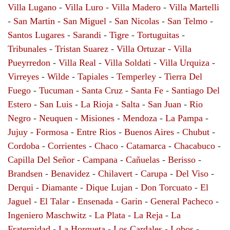
Villa Lugano
-
Villa Luro
-
Villa Madero
-
Villa Martelli
-
San Martin
-
San Miguel
-
San Nicolas
-
San Telmo
-
Santos Lugares
-
Sarandi
-
Tigre
-
Tortuguitas
-
Tribunales
-
Tristan Suarez
-
Villa Ortuzar
-
Villa
Pueyrredon
-
Villa Real
-
Villa Soldati
-
Villa Urquiza
-
Virreyes
-
Wilde
-
Tapiales
-
Temperley
-
Tierra Del
Fuego
-
Tucuman
-
Santa Cruz
-
Santa Fe
-
Santiago Del
Estero
-
San Luis
-
La Rioja
-
Salta
-
San Juan
-
Rio
Negro
-
Neuquen
-
Misiones
-
Mendoza
-
La Pampa
-
Jujuy
-
Formosa
-
Entre Rios
-
Buenos Aires
-
Chubut
-
Cordoba
-
Corrientes
-
Chaco
-
Catamarca
-
Chacabuco
-
Capilla Del Señor
-
Campana
-
Cañuelas
-
Berisso
-
Brandsen
-
Benavidez
-
Chilavert
-
Carupa
-
Del Viso
-
Derqui
-
Diamante
-
Dique Lujan
-
Don Torcuato
-
El
Jaguel
-
El Talar
-
Ensenada
-
Garin
-
General Pacheco
-
Ingeniero Maschwitz
-
La Plata
-
La Reja
-
La
Fraternidad
-
La Horqueta
-
Los Cardales
-
Lobos
-