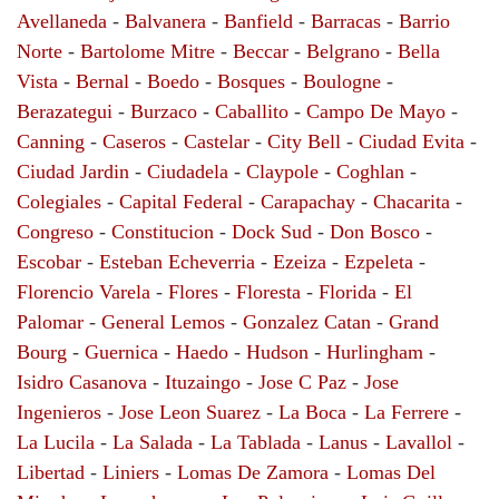
Avellaneda
-
Balvanera
-
Banfield
-
Barracas
-
Barrio
Norte
-
Bartolome Mitre
-
Beccar
-
Belgrano
-
Bella
Vista
-
Bernal
-
Boedo
-
Bosques
-
Boulogne
-
Berazategui
-
Burzaco
-
Caballito
-
Campo De Mayo
-
Canning
-
Caseros
-
Castelar
-
City Bell
-
Ciudad Evita
-
Ciudad Jardin
-
Ciudadela
-
Claypole
-
Coghlan
-
Colegiales
-
Capital Federal
-
Carapachay
-
Chacarita
-
Congreso
-
Constitucion
-
Dock Sud
-
Don Bosco
-
Escobar
-
Esteban Echeverria
-
Ezeiza
-
Ezpeleta
-
Florencio Varela
-
Flores
-
Floresta
-
Florida
-
El
Palomar
-
General Lemos
-
Gonzalez Catan
-
Grand
Bourg
-
Guernica
-
Haedo
-
Hudson
-
Hurlingham
-
Isidro Casanova
-
Ituzaingo
-
Jose C Paz
-
Jose
Ingenieros
-
Jose Leon Suarez
-
La Boca
-
La Ferrere
-
La Lucila
-
La Salada
-
La Tablada
-
Lanus
-
Lavallol
-
Libertad
-
Liniers
-
Lomas De Zamora
-
Lomas Del