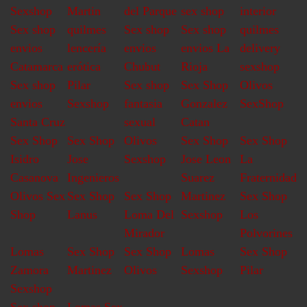
Sexshop
Martin
del Parque
sex shop
interior
Sex shop
quilmes
Sex shop
Sex shop
quilmes
envios
lencería
envios
envios La
delivery
Catamarca
erótica
Chubut
Rioja
sexshop
Sex shop
Pilar
Sex shop
Sex Shop
Olivos
envios
Sexshop
fantasia
Gonzalez
SexShop
Santa Cruz
sexual
Catan
Sex Shop
Sex Shop
Olivos
Sex Shop
Sex Shop
Isidro
Jose
Sexshop
Jose Leon
La
Casanova
Ingenieros
Suarez
Fraternidad
Olivos Sex
Sex Shop
Sex Shop
Martinez
Sex Shop
Shop
Lanus
Loma Del
Sexshop
Los
Mirador
Polvorines
Lomas
Sex Shop
Sex Shop
Lomas
Sex Shop
Zamora
Martinez
Olivos
Sexshop
Pilar
Sexshop