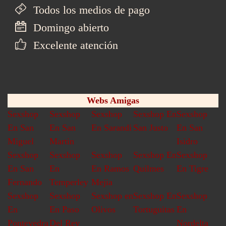
Todos los medios de pago
Domingo abierto
Excelente atención
Webs Amigas
Sexshop
Sexshop
Sexshop
Sexshop En
Sexshop
En San
En San
En Sarandi
San Justo
En San
Miguel
Martin
Isidro
Sexshop
Sexshop
Sexshop
Sexshop En
Sexshop
En San
En
En Ramos
Quilmes
En Tigre
Fernando
Temperley
Mejia
Sexshop
Sexshop
Sexshop en
Sexshop En
Sexshop
En
En Paso
Olivos
Tortuguitas
En
Pontevedra
Del Rey
Nordelta