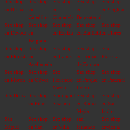
Sex shop
Sex shop
Sex shop
Sex shop
Sex shop
en Bernal
en
en
en
en Coghlan
Caballito
Ciudadela
Berazategui
Sex shop
Sex shop
Sex shop
Sex shop
Sex shop
en Devoto
en
en Ezeiza
en Banfield
en Flores
Belgrano
Sex shop
Sex shop
Sex shop
Sex shop
Sex
en Floresta
en
en Lanus
en Lomas
Floresta
Avellaneda
de Zamora
Sex shop
Sex shop
Sex
Sex shop
Sex shop
en Moron
en Olivos
Florencio
en Parque
en Paternal
Varela
Leloir
Sex Beccar
Sex shop
Sanmiguel
Sex shop
Sex shop
en Pilar
Sexshop
en Ramos
en San
Mejia
Isidro
San
Sex shop
Sex shop
san
Sex shop
Miguel
en San
en Villa
fernando
envios al