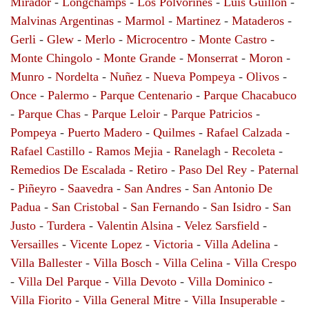
Mirador
-
Longchamps
-
Los Polvorines
-
Luis Guillon
-
Malvinas Argentinas
-
Marmol
-
Martinez
-
Mataderos
-
Gerli
-
Glew
-
Merlo
-
Microcentro
-
Monte Castro
-
Monte Chingolo
-
Monte Grande
-
Monserrat
-
Moron
-
Munro
-
Nordelta
-
Nuñez
-
Nueva Pompeya
-
Olivos
-
Once
-
Palermo
-
Parque Centenario
-
Parque Chacabuco
-
Parque Chas
-
Parque Leloir
-
Parque Patricios
-
Pompeya
-
Puerto Madero
-
Quilmes
-
Rafael Calzada
-
Rafael Castillo
-
Ramos Mejia
-
Ranelagh
-
Recoleta
-
Remedios De Escalada
-
Retiro
-
Paso Del Rey
-
Paternal
-
Piñeyro
-
Saavedra
-
San Andres
-
San Antonio De
Padua
-
San Cristobal
-
San Fernando
-
San Isidro
-
San
Justo
-
Turdera
-
Valentin Alsina
-
Velez Sarsfield
-
Versailles
-
Vicente Lopez
-
Victoria
-
Villa Adelina
-
Villa Ballester
-
Villa Bosch
-
Villa Celina
-
Villa Crespo
-
Villa Del Parque
-
Villa Devoto
-
Villa Dominico
-
Villa Fiorito
-
Villa General Mitre
-
Villa Insuperable
-