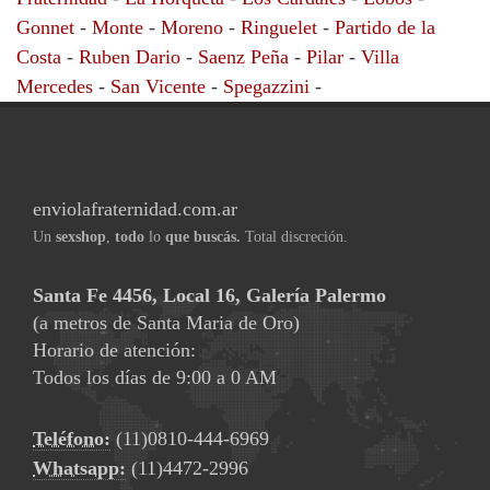
Gonnet
-
Monte
-
Moreno
-
Ringuelet
-
Partido de la
Costa
-
Ruben Dario
-
Saenz Peña
-
Pilar
-
Villa
Mercedes
-
San Vicente
-
Spegazzini
-
enviolafraternidad.com.ar
Un
sexshop
,
todo
lo
que buscás.
Total discreción.
Santa Fe 4456, Local 16, Galería Palermo
(a metros de Santa Maria de Oro)
Horario de atención:
Todos los días de 9:00 a 0 AM
Teléfono:
(11)0810-444-6969
Whatsapp:
(11)4472-2996