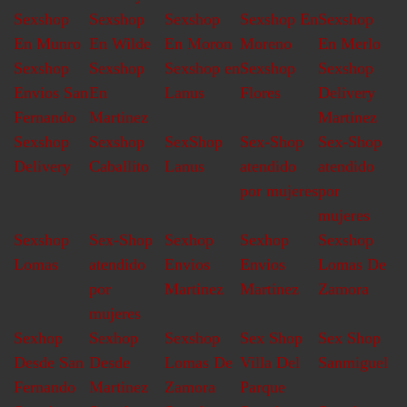
Sexshop
Sexshop
Sexshop
Sexshop En
Sexshop
En Munro
En Wilde
En Moron
Moreno
En Merlo
Sexshop
Sexshop
Sexshop en
Sexshop
Sexshop
Envios San
En
Lanus
Flores
Delivery
Fernando
Martinez
Martinez
Sexshop
Sexshop
SexShop
Sex-Shop
Sex-Shop
Delivery
Caballito
Lanus
atendido
atendido
por mujeres
por
mujeres
Sexshop
Sex-Shop
Sexhop
Sexhop
Sexshop
Lomas
atendido
Envios
Envios
Lomas De
por
Martinez
Martinez
Zamora
mujeres
Sexhop
Sexhop
Sexshop
Sex Shop
Sex Shop
Desde San
Desde
Lomas De
Villa Del
Sanmiguel
Fernando
Martinez
Zamora
Parque