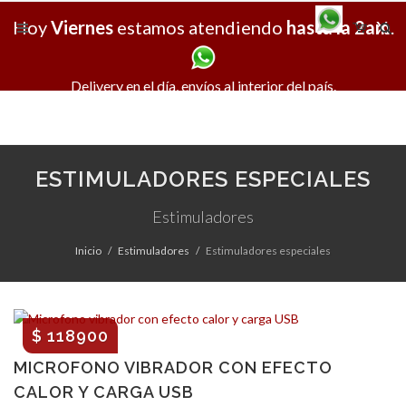
Hoy
Viernes
estamos atendiendo
hasta la 2am
X
.
Delivery en el día, envíos al interior del país.
ESTIMULADORES ESPECIALES
Estimuladores
Inicio
Estimuladores
Estimuladores especiales
$ 118900
MICROFONO VIBRADOR CON EFECTO
CALOR Y CARGA USB