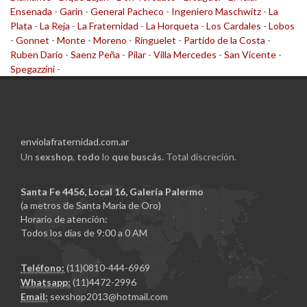
Ensenada
-
Garin
-
General Pacheco
-
Ingeniero Maschwitz
-
La
Plata
-
La Reja
-
La Fraternidad
-
La Horqueta
-
Los Cardales
-
Lobos
-
Gonnet
-
Monte
-
Moreno
-
Ringuelet
-
Partido de la Costa
-
Ruben Dario
-
Saenz Peña
-
Pilar
-
Villa Mercedes
-
San Vicente
-
Spegazzini
-
enviolafraternidad.com.ar
Un
sexshop
,
todo
lo
que buscás.
Total discreción.
Santa Fe 4456, Local 16, Galería Palermo
(a metros de Santa Maria de Oro)
Horario de atención:
Todos los días de 9:00 a 0 AM
Teléfono:
(11)0810-444-6969
Whatsapp:
(11)4472-2996
Email:
sexshop2013@hotmail.com