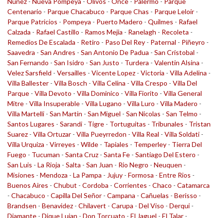
Nuñez
-
Nueva Pompeya
-
Olivos
-
Once
-
Palermo
-
Parque
Centenario
-
Parque Chacabuco
-
Parque Chas
-
Parque Leloir
-
Parque Patricios
-
Pompeya
-
Puerto Madero
-
Quilmes
-
Rafael
Calzada
-
Rafael Castillo
-
Ramos Mejia
-
Ranelagh
-
Recoleta
-
Remedios De Escalada
-
Retiro
-
Paso Del Rey
-
Paternal
-
Piñeyro
-
Saavedra
-
San Andres
-
San Antonio De Padua
-
San Cristobal
-
San Fernando
-
San Isidro
-
San Justo
-
Turdera
-
Valentin Alsina
-
Velez Sarsfield
-
Versailles
-
Vicente Lopez
-
Victoria
-
Villa Adelina
-
Villa Ballester
-
Villa Bosch
-
Villa Celina
-
Villa Crespo
-
Villa Del
Parque
-
Villa Devoto
-
Villa Dominico
-
Villa Fiorito
-
Villa General
Mitre
-
Villa Insuperable
-
Villa Lugano
-
Villa Luro
-
Villa Madero
-
Villa Martelli
-
San Martin
-
San Miguel
-
San Nicolas
-
San Telmo
-
Santos Lugares
-
Sarandi
-
Tigre
-
Tortuguitas
-
Tribunales
-
Tristan
Suarez
-
Villa Ortuzar
-
Villa Pueyrredon
-
Villa Real
-
Villa Soldati
-
Villa Urquiza
-
Virreyes
-
Wilde
-
Tapiales
-
Temperley
-
Tierra Del
Fuego
-
Tucuman
-
Santa Cruz
-
Santa Fe
-
Santiago Del Estero
-
San Luis
-
La Rioja
-
Salta
-
San Juan
-
Rio Negro
-
Neuquen
-
Misiones
-
Mendoza
-
La Pampa
-
Jujuy
-
Formosa
-
Entre Rios
-
Buenos Aires
-
Chubut
-
Cordoba
-
Corrientes
-
Chaco
-
Catamarca
-
Chacabuco
-
Capilla Del Señor
-
Campana
-
Cañuelas
-
Berisso
-
Brandsen
-
Benavidez
-
Chilavert
-
Carupa
-
Del Viso
-
Derqui
-
Diamante
-
Dique Lujan
-
Don Torcuato
-
El Jaguel
-
El Talar
-