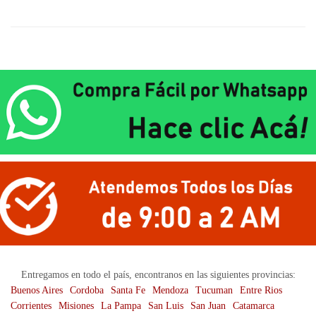
Entregamos en todo el país, encontranos en las siguientes provincias:
Buenos Aires
Cordoba
Santa Fe
Mendoza
Tucuman
Entre Rios
Corrientes
Misiones
La Pampa
San Luis
San Juan
Catamarca