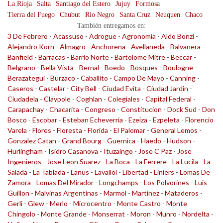
La Rioja
Salta
Santiago del Estero
Jujuy
Formosa
Tierra del Fuego
Chubut
Rio Negro
Santa Cruz
Neuquen
Chaco
También entregamos en:
3 De Febrero
-
Acassuso
-
Adrogue
-
Agronomia
-
Aldo Bonzi
-
Alejandro Korn
-
Almagro
-
Anchorena
-
Avellaneda
-
Balvanera
-
Banfield
-
Barracas
-
Barrio Norte
-
Bartolome Mitre
-
Beccar
-
Belgrano
-
Bella Vista
-
Bernal
-
Boedo
-
Bosques
-
Boulogne
-
Berazategui
-
Burzaco
-
Caballito
-
Campo De Mayo
-
Canning
-
Caseros
-
Castelar
-
City Bell
-
Ciudad Evita
-
Ciudad Jardin
-
Ciudadela
-
Claypole
-
Coghlan
-
Colegiales
-
Capital Federal
-
Carapachay
-
Chacarita
-
Congreso
-
Constitucion
-
Dock Sud
-
Don
Bosco
-
Escobar
-
Esteban Echeverria
-
Ezeiza
-
Ezpeleta
-
Florencio
Varela
-
Flores
-
Floresta
-
Florida
-
El Palomar
-
General Lemos
-
Gonzalez Catan
-
Grand Bourg
-
Guernica
-
Haedo
-
Hudson
-
Hurlingham
-
Isidro Casanova
-
Ituzaingo
-
Jose C Paz
-
Jose
Ingenieros
-
Jose Leon Suarez
-
La Boca
-
La Ferrere
-
La Lucila
-
La
Salada
-
La Tablada
-
Lanus
-
Lavallol
-
Libertad
-
Liniers
-
Lomas De
Zamora
-
Lomas Del Mirador
-
Longchamps
-
Los Polvorines
-
Luis
Guillon
-
Malvinas Argentinas
-
Marmol
-
Martinez
-
Mataderos
-
Gerli
-
Glew
-
Merlo
-
Microcentro
-
Monte Castro
-
Monte
Chingolo
-
Monte Grande
-
Monserrat
-
Moron
-
Munro
-
Nordelta
-