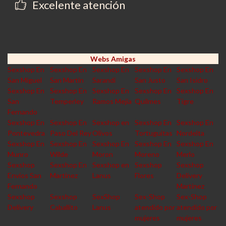
Excelente atención
Webs Amigas
Sexshop En
Sexshop En
Sexshop En
Sexshop En
Sexshop En
San Miguel
San Martin
Sarandi
San Justo
San Isidro
Sexshop En
Sexshop En
Sexshop En
Sexshop En
Sexshop En
San
Temperley
Ramos Mejia
Quilmes
Tigre
Fernando
Sexshop En
Sexshop En
Sexshop en
Sexshop En
Sexshop En
Pontevedra
Paso Del Rey
Olivos
Tortuguitas
Nordelta
Sexshop En
Sexshop En
Sexshop En
Sexshop En
Sexshop En
Munro
Wilde
Moron
Moreno
Merlo
Sexshop
Sexshop En
Sexshop en
Sexshop
Sexshop
Envios San
Martinez
Lanus
Flores
Delivery
Fernando
Martinez
Sexshop
Sexshop
SexShop
Sex-Shop
Sex-Shop
Delivery
Caballito
Lanus
atendido por
atendido por
mujeres
mujeres