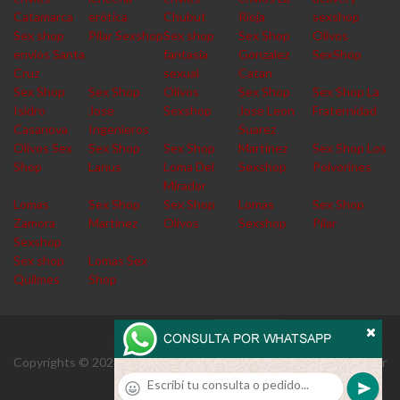
Catamarca
erótica
Chubut
Rioja
sexshop
Sex shop
Pilar Sexshop
Sex shop
Sex Shop
Olivos
envios Santa
fantasia
Gonzalez
SexShop
Cruz
sexual
Catan
Sex Shop
Sex Shop
Olivos
Sex Shop
Sex Shop La
Isidro
Jose
Sexshop
Jose Leon
Fraternidad
Casanova
Ingenieros
Suarez
Olivos Sex
Sex Shop
Sex Shop
Martinez
Sex Shop Los
Shop
Lanus
Loma Del
Sexshop
Polvorines
Mirador
Lomas
Sex Shop
Sex Shop
Lomas
Sex Shop
Zamora
Martinez
Olivos
Sexshop
Pilar
Sexshop
Sex shop
Lomas Sex
Quilmes
Shop
Copyrights © 2026 Derechos reservados enviolafraternidad.com.ar