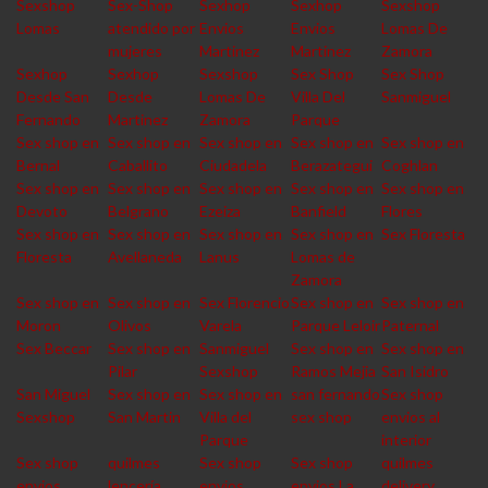
Sexshop
Sex-Shop
Sexhop
Sexhop
Sexshop
Lomas
atendido por
Envios
Envios
Lomas De
mujeres
Martinez
Martinez
Zamora
Sexhop
Sexhop
Sexshop
Sex Shop
Sex Shop
Desde San
Desde
Lomas De
Villa Del
Sanmiguel
Fernando
Martinez
Zamora
Parque
Sex shop en
Sex shop en
Sex shop en
Sex shop en
Sex shop en
Bernal
Caballito
Ciudadela
Berazategui
Coghlan
Sex shop en
Sex shop en
Sex shop en
Sex shop en
Sex shop en
Devoto
Belgrano
Ezeiza
Banfield
Flores
Sex shop en
Sex shop en
Sex shop en
Sex shop en
Sex Floresta
Floresta
Avellaneda
Lanus
Lomas de
Zamora
Sex shop en
Sex shop en
Sex Florencio
Sex shop en
Sex shop en
Moron
Olivos
Varela
Parque Leloir
Paternal
Sex Beccar
Sex shop en
Sanmiguel
Sex shop en
Sex shop en
Pilar
Sexshop
Ramos Mejia
San Isidro
San Miguel
Sex shop en
Sex shop en
san fernando
Sex shop
Sexshop
San Martin
Villa del
sex shop
envios al
Parque
interior
Sex shop
quilmes
Sex shop
Sex shop
quilmes
envios
lencería
envios
envios La
delivery