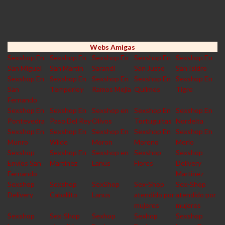
Webs Amigas
Sexshop En
Sexshop En
Sexshop En
Sexshop En
Sexshop En
San Miguel
San Martin
Sarandi
San Justo
San Isidro
Sexshop En
Sexshop En
Sexshop En
Sexshop En
Sexshop En
San
Temperley
Ramos Mejia
Quilmes
Tigre
Fernando
Sexshop En
Sexshop En
Sexshop en
Sexshop En
Sexshop En
Pontevedra
Paso Del Rey
Olivos
Tortuguitas
Nordelta
Sexshop En
Sexshop En
Sexshop En
Sexshop En
Sexshop En
Munro
Wilde
Moron
Moreno
Merlo
Sexshop
Sexshop En
Sexshop en
Sexshop
Sexshop
Envios San
Martinez
Lanus
Flores
Delivery
Fernando
Martinez
Sexshop
Sexshop
SexShop
Sex-Shop
Sex-Shop
Delivery
Caballito
Lanus
atendido por
atendido por
mujeres
mujeres
Sexshop
Sex-Shop
Sexhop
Sexhop
Sexshop