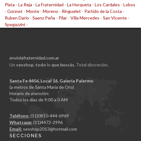
Plata
-
La Reja
-
La Fraternidad
-
La Horqueta
-
Los Cardales
-
Lobos
-
Gonnet
-
Monte
-
Moreno
-
Ringuelet
-
Partido de la Costa
-
Ruben Dario
-
Saenz Peña
-
Pilar
-
Villa Mercedes
-
San Vicente
-
Spegazzini
-
enviolafraternidad.com.ar
Un
sexshop
,
todo
lo
que buscás.
Total discreción.
Santa Fe 4456, Local 16, Galería Palermo
(a metros de Santa Maria de Oro)
Horario de atención:
Todos los días de 9:00 a 0 AM
Teléfono:
(11)0810-444-6969
Whatsapp:
(11)4472-2996
Email:
sexshop2013@hotmail.com
SECCIONES