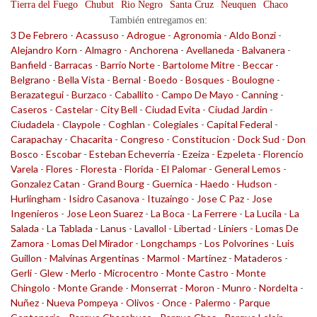
Tierra del Fuego
Chubut
Rio Negro
Santa Cruz
Neuquen
Chaco
También entregamos en:
3 De Febrero
-
Acassuso
-
Adrogue
-
Agronomia
-
Aldo Bonzi
-
Alejandro Korn
-
Almagro
-
Anchorena
-
Avellaneda
-
Balvanera
-
Banfield
-
Barracas
-
Barrio Norte
-
Bartolome Mitre
-
Beccar
-
Belgrano
-
Bella Vista
-
Bernal
-
Boedo
-
Bosques
-
Boulogne
-
Berazategui
-
Burzaco
-
Caballito
-
Campo De Mayo
-
Canning
-
Caseros
-
Castelar
-
City Bell
-
Ciudad Evita
-
Ciudad Jardin
-
Ciudadela
-
Claypole
-
Coghlan
-
Colegiales
-
Capital Federal
-
Carapachay
-
Chacarita
-
Congreso
-
Constitucion
-
Dock Sud
-
Don
Bosco
-
Escobar
-
Esteban Echeverria
-
Ezeiza
-
Ezpeleta
-
Florencio
Varela
-
Flores
-
Floresta
-
Florida
-
El Palomar
-
General Lemos
-
Gonzalez Catan
-
Grand Bourg
-
Guernica
-
Haedo
-
Hudson
-
Hurlingham
-
Isidro Casanova
-
Ituzaingo
-
Jose C Paz
-
Jose
Ingenieros
-
Jose Leon Suarez
-
La Boca
-
La Ferrere
-
La Lucila
-
La
Salada
-
La Tablada
-
Lanus
-
Lavallol
-
Libertad
-
Liniers
-
Lomas De
Zamora
-
Lomas Del Mirador
-
Longchamps
-
Los Polvorines
-
Luis
Guillon
-
Malvinas Argentinas
-
Marmol
-
Martinez
-
Mataderos
-
Gerli
-
Glew
-
Merlo
-
Microcentro
-
Monte Castro
-
Monte
Chingolo
-
Monte Grande
-
Monserrat
-
Moron
-
Munro
-
Nordelta
-
Nuñez
-
Nueva Pompeya
-
Olivos
-
Once
-
Palermo
-
Parque