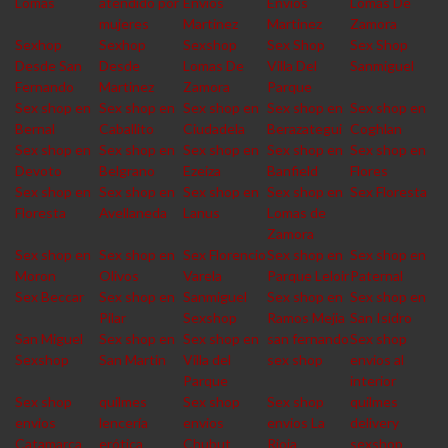
Lomas
atendido por
Envios
Envios
Lomas De
mujeres
Martinez
Martinez
Zamora
Sexhop
Sexhop
Sexshop
Sex Shop
Sex Shop
Desde San
Desde
Lomas De
Villa Del
Sanmiguel
Fernando
Martinez
Zamora
Parque
Sex shop en
Sex shop en
Sex shop en
Sex shop en
Sex shop en
Bernal
Caballito
Ciudadela
Berazategui
Coghlan
Sex shop en
Sex shop en
Sex shop en
Sex shop en
Sex shop en
Devoto
Belgrano
Ezeiza
Banfield
Flores
Sex shop en
Sex shop en
Sex shop en
Sex shop en
Sex Floresta
Floresta
Avellaneda
Lanus
Lomas de
Zamora
Sex shop en
Sex shop en
Sex Florencio
Sex shop en
Sex shop en
Moron
Olivos
Varela
Parque Leloir
Paternal
Sex Beccar
Sex shop en
Sanmiguel
Sex shop en
Sex shop en
Pilar
Sexshop
Ramos Mejia
San Isidro
San Miguel
Sex shop en
Sex shop en
san fernando
Sex shop
Sexshop
San Martin
Villa del
sex shop
envios al
Parque
interior
Sex shop
quilmes
Sex shop
Sex shop
quilmes
envios
lencería
envios
envios La
delivery
Catamarca
erótica
Chubut
Rioja
sexshop