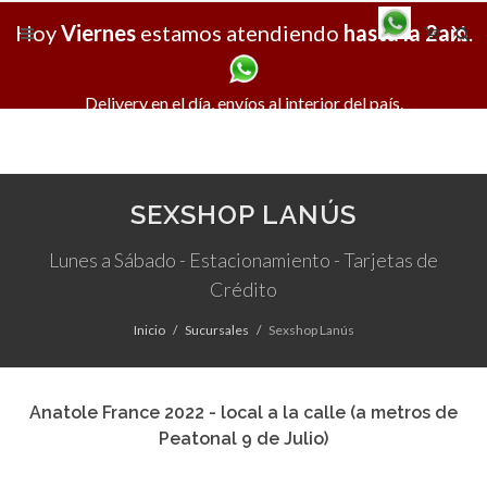
Hoy
Viernes
estamos atendiendo
hasta la 2am
X
.
Delivery en el día, envíos al interior del país.
SEXSHOP LANÚS
Lunes a Sábado - Estacionamiento - Tarjetas de
Crédito
Inicio
Sucursales
Sexshop Lanús
Anatole France 2022 - local a la calle (a metros de
Peatonal 9 de Julio)