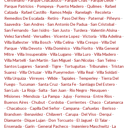
Centenario
-
Parque Chacabuco
-
Parque Chas
-
Parque Leloir
-
Parque Patricios
-
Pompeya
-
Puerto Madero
-
Quilmes
-
Rafael
Calzada
-
Rafael Castillo
-
Ramos Mejia
-
Ranelagh
-
Recoleta
-
Remedios De Escalada
-
Retiro
-
Paso Del Rey
-
Paternal
-
Piñeyro
-
Saavedra
-
San Andres
-
San Antonio De Padua
-
San Cristobal
-
San Fernando
-
San Isidro
-
San Justo
-
Turdera
-
Valentin Alsina
-
Velez Sarsfield
-
Versailles
-
Vicente Lopez
-
Victoria
-
Villa Adelina
-
Villa Ballester
-
Villa Bosch
-
Villa Celina
-
Villa Crespo
-
Villa Del
Parque
-
Villa Devoto
-
Villa Dominico
-
Villa Fiorito
-
Villa General
Mitre
-
Villa Insuperable
-
Villa Lugano
-
Villa Luro
-
Villa Madero
-
Villa Martelli
-
San Martin
-
San Miguel
-
San Nicolas
-
San Telmo
-
Santos Lugares
-
Sarandi
-
Tigre
-
Tortuguitas
-
Tribunales
-
Tristan
Suarez
-
Villa Ortuzar
-
Villa Pueyrredon
-
Villa Real
-
Villa Soldati
-
Villa Urquiza
-
Virreyes
-
Wilde
-
Tapiales
-
Temperley
-
Tierra Del
Fuego
-
Tucuman
-
Santa Cruz
-
Santa Fe
-
Santiago Del Estero
-
San Luis
-
La Rioja
-
Salta
-
San Juan
-
Rio Negro
-
Neuquen
-
Misiones
-
Mendoza
-
La Pampa
-
Jujuy
-
Formosa
-
Entre Rios
-
Buenos Aires
-
Chubut
-
Cordoba
-
Corrientes
-
Chaco
-
Catamarca
-
Chacabuco
-
Capilla Del Señor
-
Campana
-
Cañuelas
-
Berisso
-
Brandsen
-
Benavidez
-
Chilavert
-
Carupa
-
Del Viso
-
Derqui
-
Diamante
-
Dique Lujan
-
Don Torcuato
-
El Jaguel
-
El Talar
-
Ensenada
-
Garin
-
General Pacheco
-
Ingeniero Maschwitz
-
La