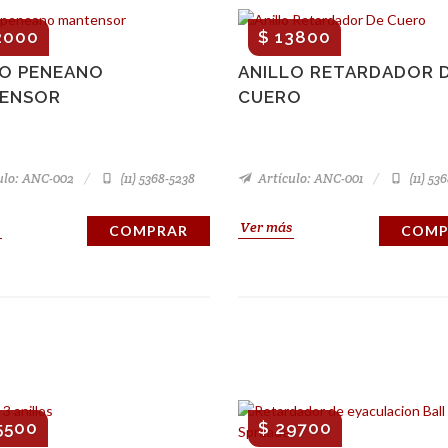
2000
$ 13800
LO PENEANO
ANILLO RETARDADOR 
ENSOR
CUERO
ulo: ANC-002
(11) 5368-5238
Artículo: ANC-001
(11) 53
Ver más
COMPRAR
COMP
5500
$ 29700