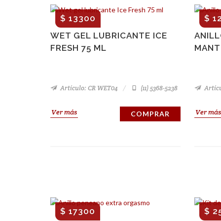
$ 13300
$ 1
WET GEL LUBRICANTE ICE
ANIL
FRESH 75 ML
MANT
Artículo: CR WET04
(11) 5368-5238
Artíc
Ver más
Ver más
COMPRAR
$ 17300
$ 2