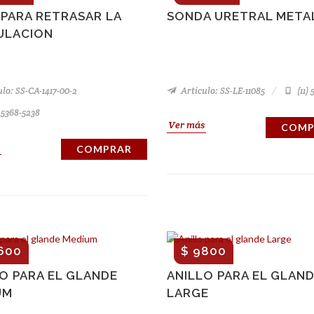
 PARA RETRASAR LA
SONDA URETRAL META
ULACION
lo: SS-CA-1417-00-2
Artículo: SS-LE-11085
(11)
) 5368-5238
Ver más
COMP
COMPRAR
600
$ 9800
O PARA EL GLANDE
ANILLO PARA EL GLAN
UM
LARGE