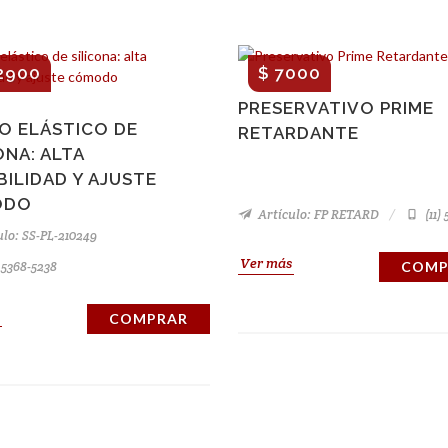
2900
$ 7000
PRESERVATIVO PRIME
O ELÁSTICO DE
RETARDANTE
ONA: ALTA
BILIDAD Y AJUSTE
ODO
Artículo: FP RETARD
(11)
lo: SS-PL-210249
Ver más
) 5368-5238
COMP
COMPRAR