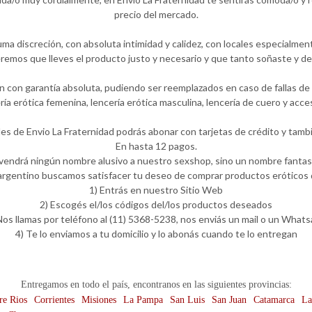
precio del mercado.
ma discreción, con absoluta intimidad y calidez, con locales especialmen
emos que lleves el producto justo y necesario y que tanto soñaste y de
 con garantía absoluta, pudiendo ser reemplazados en caso de fallas de f
ería erótica femenina, lencería erótica masculina, lencería de cuero y ac
les de Envio La Fraternidad podrás abonar con tarjetas de crédito y tambi
En hasta 12 pagos.
 vendrá ningún nombre alusivo a nuestro sexshop, sino un nombre fantasí
rgentino buscamos satisfacer tu deseo de comprar productos eróticos d
1) Entrás en nuestro Sitio Web
2) Escogés el/los códigos del/los productos deseados
Nos llamas por teléfono al (11) 5368-5238, nos enviás un mail o un What
4) Te lo enviamos a tu domicilio y lo abonás cuando te lo entregan
Entregamos en todo el país, encontranos en las siguientes provincias:
re Rios
Corrientes
Misiones
La Pampa
San Luis
San Juan
Catamarca
La