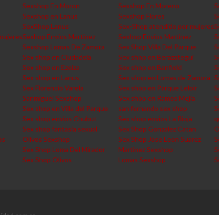
Sexshop En Moron
Sexshop En Moreno
S
Sexshop en Lanus
Sexshop Flores
S
SexShop Lanus
Sex-Shop atendido por mujeres
S
mujeres
Sexhop Envios Martinez
Sexhop Envios Martinez
S
Sexshop Lomas De Zamora
Sex Shop Villa Del Parque
S
Sex shop en Ciudadela
Sex shop en Berazategui
S
Sex shop en Ezeiza
Sex shop en Banfield
S
Sex shop en Lanus
Sex shop en Lomas de Zamora
S
Sex Florencio Varela
Sex shop en Parque Leloir
S
Sanmiguel Sexshop
Sex shop en Ramos Mejia
S
Sex shop en Villa del Parque
san fernando sex shop
S
Sex shop envios Chubut
Sex shop envios La Rioja
q
Sex shop fantasia sexual
Sex Shop Gonzalez Catan
O
os
Olivos Sexshop
Sex Shop Jose Leon Suarez
S
Sex Shop Loma Del Mirador
Martinez Sexshop
S
Sex Shop Olivos
Lomas Sexshop
S
idad.com.ar