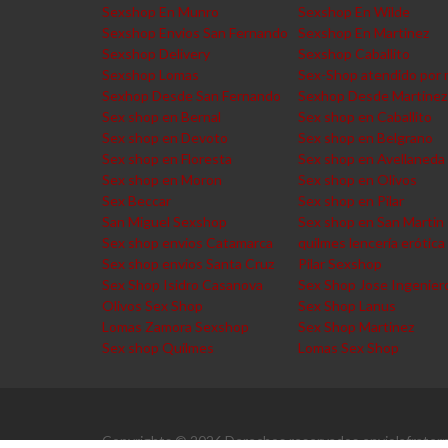
Sexshop En Munro
Sexshop En Wilde
Sexshop Envios San Fernando
Sexshop En Martinez
Sexshop Delivery
Sexshop Caballito
Sexshop Lomas
Sex-Shop atendido por 
Sexhop Desde San Fernando
Sexhop Desde Martinez
Sex shop en Bernal
Sex shop en Caballito
Sex shop en Devoto
Sex shop en Belgrano
Sex shop en Floresta
Sex shop en Avellaneda
Sex shop en Moron
Sex shop en Olivos
Sex Beccar
Sex shop en Pilar
San Miguel Sexshop
Sex shop en San Martin
Sex shop envios Catamarca
quilmes lencería erótica
Sex shop envios Santa Cruz
Pilar Sexshop
Sex Shop Isidro Casanova
Sex Shop Jose Ingenier
Olivos Sex Shop
Sex Shop Lanus
Lomas Zamora Sexshop
Sex Shop Martinez
Sex shop Quilmes
Lomas Sex Shop
Copyrights © 2026 Derechos reservados enviolafratern