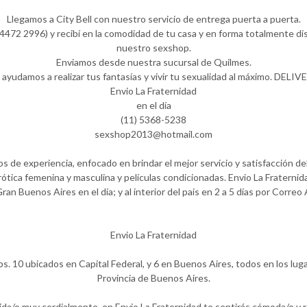
Llegamos a City Bell con nuestro servicio de entrega puerta a puerta.
472 2996) y recibí en la comodidad de tu casa y en forma totalmente dis
nuestro sexshop.
Enviamos desde nuestra sucursal de Quilmes.
 ayudamos a realizar tus fantasías y vivir tu sexualidad al máximo. DELIV
Envio La Fraternidad
en el día
(11) 5368-5238
sexshop2013@hotmail.com
 de experiencia, enfocado en brindar el mejor servicio y satisfacción del
ótica femenina y masculina y películas condicionadas. Envio La Fraternida
Gran Buenos Aires en el día; y al interior del pais en 2 a 5 días por Correo
Envio La Fraternidad
ps. 10 ubicados en Capital Federal, y 6 en Buenos Aires, todos en los lug
Provincia de Buenos Aires.
ida/o muy cordialmente, en Envio La Fraternidad te sentirás cómoda/o y