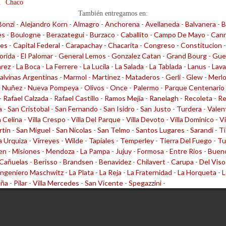
n
Chaco
También entregamos en:
Bonzi
-
Alejandro Korn
-
Almagro
-
Anchorena
-
Avellaneda
-
Balvanera
-
B
es
-
Boulogne
-
Berazategui
-
Burzaco
-
Caballito
-
Campo De Mayo
-
Cann
les
-
Capital Federal
-
Carapachay
-
Chacarita
-
Congreso
-
Constitucion
lorida
-
El Palomar
-
General Lemos
-
Gonzalez Catan
-
Grand Bourg
-
Gue
arez
-
La Boca
-
La Ferrere
-
La Lucila
-
La Salada
-
La Tablada
-
Lanus
-
Lava
alvinas Argentinas
-
Marmol
-
Martinez
-
Mataderos
-
Gerli
-
Glew
-
Merl
-
Nuñez
-
Nueva Pompeya
-
Olivos
-
Once
-
Palermo
-
Parque Centenario
-
Rafael Calzada
-
Rafael Castillo
-
Ramos Mejia
-
Ranelagh
-
Recoleta
-
Re
a
-
San Cristobal
-
San Fernando
-
San Isidro
-
San Justo
-
Turdera
-
Valen
a Celina
-
Villa Crespo
-
Villa Del Parque
-
Villa Devoto
-
Villa Dominico
-
Vi
rtin
-
San Miguel
-
San Nicolas
-
San Telmo
-
Santos Lugares
-
Sarandi
-
Ti
la Urquiza
-
Virreyes
-
Wilde
-
Tapiales
-
Temperley
-
Tierra Del Fuego
-
Tu
en
-
Misiones
-
Mendoza
-
La Pampa
-
Jujuy
-
Formosa
-
Entre Rios
-
Bueno
Cañuelas
-
Berisso
-
Brandsen
-
Benavidez
-
Chilavert
-
Carupa
-
Del Viso
Ingeniero Maschwitz
-
La Plata
-
La Reja
-
La Fraternidad
-
La Horqueta
-
L
eña
-
Pilar
-
Villa Mercedes
-
San Vicente
-
Spegazzini
-