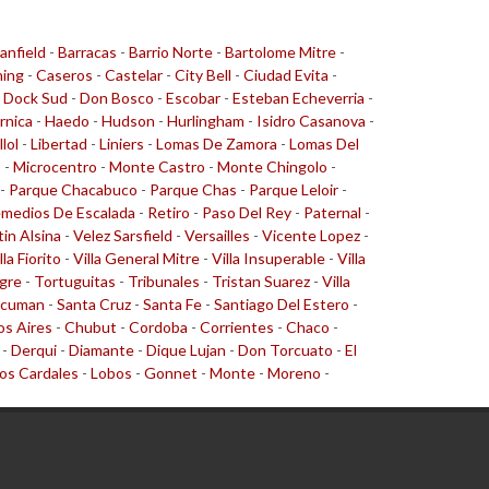
anfield
-
Barracas
-
Barrio Norte
-
Bartolome Mitre
-
ing
-
Caseros
-
Castelar
-
City Bell
-
Ciudad Evita
-
-
Dock Sud
-
Don Bosco
-
Escobar
-
Esteban Echeverria
-
rnica
-
Haedo
-
Hudson
-
Hurlingham
-
Isidro Casanova
-
llol
-
Libertad
-
Liniers
-
Lomas De Zamora
-
Lomas Del
o
-
Microcentro
-
Monte Castro
-
Monte Chingolo
-
-
Parque Chacabuco
-
Parque Chas
-
Parque Leloir
-
medios De Escalada
-
Retiro
-
Paso Del Rey
-
Paternal
-
tin Alsina
-
Velez Sarsfield
-
Versailles
-
Vicente Lopez
-
lla Fiorito
-
Villa General Mitre
-
Villa Insuperable
-
Villa
gre
-
Tortuguitas
-
Tribunales
-
Tristan Suarez
-
Villa
cuman
-
Santa Cruz
-
Santa Fe
-
Santiago Del Estero
-
s Aires
-
Chubut
-
Cordoba
-
Corrientes
-
Chaco
-
-
Derqui
-
Diamante
-
Dique Lujan
-
Don Torcuato
-
El
os Cardales
-
Lobos
-
Gonnet
-
Monte
-
Moreno
-