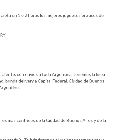
creta en 1 o 2 horas los mejores juguetes eróticos de
ERY
 cliente, con envíos a toda Argentina, tenemos la línea
d, brinda delivery a Capital Federal, Ciudad de Buenos
 Argentino.
ares más céntricos de la Ciudad de Buenos Aires y de la
 respetada/o. Te brindaremos el mejor asesoramiento y