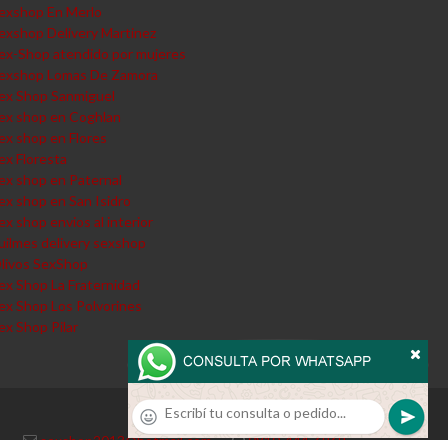
exshop En Merlo
exshop Delivery Martinez
ex-Shop atendido por mujeres
exshop Lomas De Zamora
ex Shop Sanmiguel
ex shop en Coghlan
ex shop en Flores
ex Floresta
ex shop en Paternal
ex shop en San Isidro
ex shop envios al interior
uilmes delivery sexshop
livos SexShop
ex Shop La Fraternidad
ex Shop Los Polvorines
ex Shop Pilar
sexshop2013@hotmail.com
·
0810-444-6969