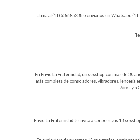
Llama al (11) 5368-5238 o envíanos un Whatsapp (11 4
Te
En Envio La Fraternidad, un sexshop con más de 30 años
más completa de consoladores, vibradores, lencería er
Aires y a 
Envio La Fraternidad te invita a conocer sus 18 sexsho
En cualquiera de nuestras 18 sucursales, serás atend