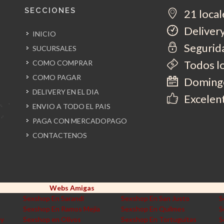
SECCIONES
21 local
Delivery
INICIO
Segurida
SUCURSALES
Todos l
COMO COMPRAR
COMO PAGAR
Domingo
DELIVERY EN EL DIA
Excelent
ENVIO A TODO EL PAIS
PAGA CON MERCADOPAGO
CONTACTENOS
Webs Amigas
Sexshop En Sarandi
Sexshop En San Justo
S
Sexshop En Ramos Mejia
Sexshop En Quilmes
S
ey
Sexshop en Olivos
Sexshop En Tortuguitas
S