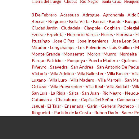
Tierra del Fuego
Chubut
Rio Negro
Santa Cruz
Neuque
3 De Febrero
-
Acassuso
-
Adrogue
-
Agronomia
-
Aldo 
Beccar
-
Belgrano
-
Bella Vista
-
Bernal
-
Boedo
-
Bosqu
Ciudad Jardin
-
Ciudadela
-
Claypole
-
Coghlan
-
Colegia
Ezeiza
-
Ezpeleta
-
Florencio Varela
-
Flores
-
Floresta
-
F
Ituzaingo
-
Jose C Paz
-
Jose Ingenieros
-
Jose Leon Su
Mirador
-
Longchamps
-
Los Polvorines
-
Luis Guillon
-
M
Monte Grande
-
Monserrat
-
Moron
-
Munro
-
Nordelta
Parque Patricios
-
Pompeya
-
Puerto Madero
-
Quilmes
Piñeyro
-
Saavedra
-
San Andres
-
San Antonio De Padu
Victoria
-
Villa Adelina
-
Villa Ballester
-
Villa Bosch
-
Vill
Lugano
-
Villa Luro
-
Villa Madero
-
Villa Martelli
-
San Ma
Ortuzar
-
Villa Pueyrredon
-
Villa Real
-
Villa Soldati
-
Vil
San Luis
-
La Rioja
-
Salta
-
San Juan
-
Rio Negro
-
Neuqu
Catamarca
-
Chacabuco
-
Capilla Del Señor
-
Campana
-
Jaguel
-
El Talar
-
Ensenada
-
Garin
-
General Pacheco
-
Ringuelet
-
Partido de la Costa
-
Ruben Dario
-
Saenz P