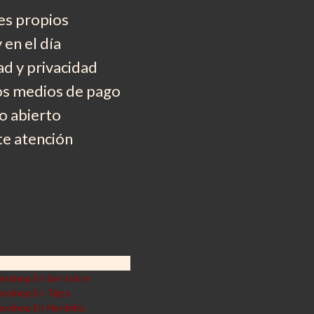
es propios
 en el día
d y privacidad
os medios de pago
 abierto
e atención
exshop En San Isidro
exshop En Tigre
exshop En Nordelta