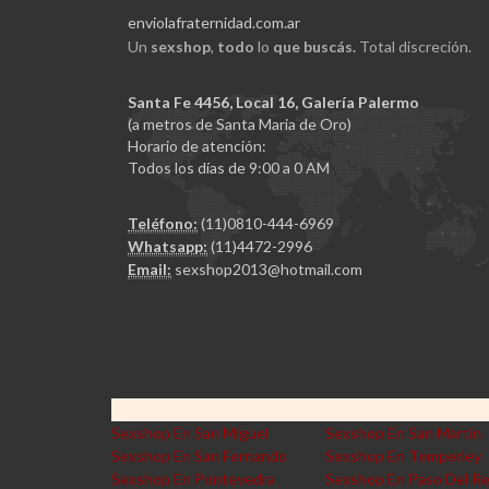
enviolafraternidad.com.ar
Un
sexshop
,
todo
lo
que buscás.
Total discreción.
Santa Fe 4456, Local 16, Galería Palermo
(a metros de Santa Maria de Oro)
Horario de atención:
Todos los días de 9:00 a 0 AM
Teléfono:
(11)0810-444-6969
Whatsapp:
(11)4472-2996
Email:
sexshop2013@hotmail.com
Sexshop En San Miguel
Sexshop En San Martin
Sexshop En San Fernando
Sexshop En Temperley
Sexshop En Pontevedra
Sexshop En Paso Del R