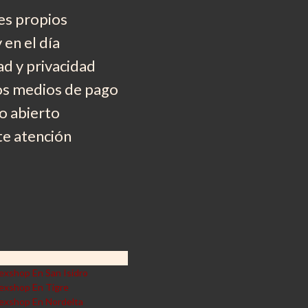
es propios
 en el día
d y privacidad
os medios de pago
 abierto
e atención
exshop En San Isidro
exshop En Tigre
exshop En Nordelta