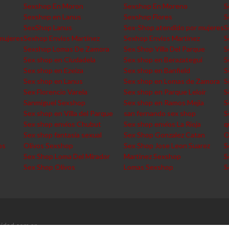
Sexshop En Moron
Sexshop En Moreno
S
Sexshop en Lanus
Sexshop Flores
S
SexShop Lanus
Sex-Shop atendido por mujeres
S
mujeres
Sexhop Envios Martinez
Sexhop Envios Martinez
S
Sexshop Lomas De Zamora
Sex Shop Villa Del Parque
S
Sex shop en Ciudadela
Sex shop en Berazategui
S
Sex shop en Ezeiza
Sex shop en Banfield
S
Sex shop en Lanus
Sex shop en Lomas de Zamora
S
Sex Florencio Varela
Sex shop en Parque Leloir
S
Sanmiguel Sexshop
Sex shop en Ramos Mejia
S
Sex shop en Villa del Parque
san fernando sex shop
S
Sex shop envios Chubut
Sex shop envios La Rioja
q
Sex shop fantasia sexual
Sex Shop Gonzalez Catan
O
os
Olivos Sexshop
Sex Shop Jose Leon Suarez
S
Sex Shop Loma Del Mirador
Martinez Sexshop
S
Sex Shop Olivos
Lomas Sexshop
S
idad.com.ar