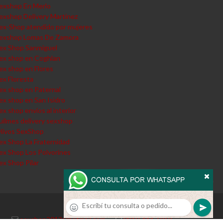
exshop En Merlo
exshop Delivery Martinez
ex-Shop atendido por mujeres
exshop Lomas De Zamora
ex Shop Sanmiguel
ex shop en Coghlan
ex shop en Flores
ex Floresta
ex shop en Paternal
ex shop en San Isidro
ex shop envios al interior
uilmes delivery sexshop
livos SexShop
ex Shop La Fraternidad
ex Shop Los Polvorines
ex Shop Pilar
sexshop2013@hotmail.com
·
0810-444-6969