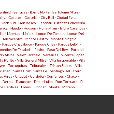
anfield
-
Barracas
-
Barrio Norte
-
Bartolome Mitre
-
ing
-
Caseros
-
Castelar
-
City Bell
-
Ciudad Evita
-
-
Dock Sud
-
Don Bosco
-
Escobar
-
Esteban Echeverria
-
rnica
-
Haedo
-
Hudson
-
Hurlingham
-
Isidro Casanova
-
llol
-
Libertad
-
Liniers
-
Lomas De Zamora
-
Lomas Del
o
-
Microcentro
-
Monte Castro
-
Monte Chingolo
-
-
Parque Chacabuco
-
Parque Chas
-
Parque Leloir
-
medios De Escalada
-
Retiro
-
Paso Del Rey
-
Paternal
-
tin Alsina
-
Velez Sarsfield
-
Versailles
-
Vicente Lopez
-
lla Fiorito
-
Villa General Mitre
-
Villa Insuperable
-
Villa
gre
-
Tortuguitas
-
Tribunales
-
Tristan Suarez
-
Villa
cuman
-
Santa Cruz
-
Santa Fe
-
Santiago Del Estero
-
s Aires
-
Chubut
-
Cordoba
-
Corrientes
-
Chaco
-
-
Derqui
-
Diamante
-
Dique Lujan
-
Don Torcuato
-
El
os Cardales
-
Lobos
-
Gonnet
-
Monte
-
Moreno
-