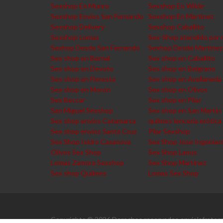
Sexshop En Munro
Sexshop En Wilde
Sexshop Envios San Fernando
Sexshop En Martinez
Sexshop Delivery
Sexshop Caballito
Sexshop Lomas
Sex-Shop atendido por 
Sexhop Desde San Fernando
Sexhop Desde Martinez
Sex shop en Bernal
Sex shop en Caballito
Sex shop en Devoto
Sex shop en Belgrano
Sex shop en Floresta
Sex shop en Avellaneda
Sex shop en Moron
Sex shop en Olivos
Sex Beccar
Sex shop en Pilar
San Miguel Sexshop
Sex shop en San Martin
Sex shop envios Catamarca
quilmes lencería erótica
Sex shop envios Santa Cruz
Pilar Sexshop
Sex Shop Isidro Casanova
Sex Shop Jose Ingenier
Olivos Sex Shop
Sex Shop Lanus
Lomas Zamora Sexshop
Sex Shop Martinez
Sex shop Quilmes
Lomas Sex Shop
Copyrights © 2026 Derechos reservados enviolafratern