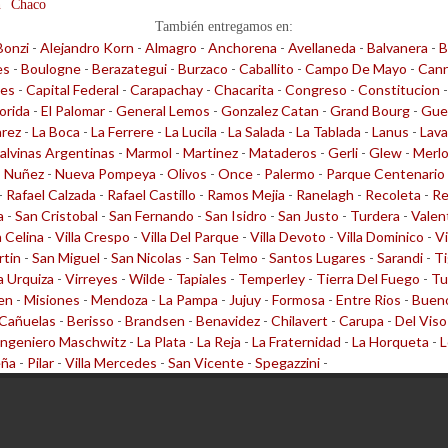
n
Chaco
También entregamos en:
Bonzi
-
Alejandro Korn
-
Almagro
-
Anchorena
-
Avellaneda
-
Balvanera
-
B
es
-
Boulogne
-
Berazategui
-
Burzaco
-
Caballito
-
Campo De Mayo
-
Cann
les
-
Capital Federal
-
Carapachay
-
Chacarita
-
Congreso
-
Constitucion
lorida
-
El Palomar
-
General Lemos
-
Gonzalez Catan
-
Grand Bourg
-
Gue
arez
-
La Boca
-
La Ferrere
-
La Lucila
-
La Salada
-
La Tablada
-
Lanus
-
Lava
alvinas Argentinas
-
Marmol
-
Martinez
-
Mataderos
-
Gerli
-
Glew
-
Merl
-
Nuñez
-
Nueva Pompeya
-
Olivos
-
Once
-
Palermo
-
Parque Centenario
-
Rafael Calzada
-
Rafael Castillo
-
Ramos Mejia
-
Ranelagh
-
Recoleta
-
Re
a
-
San Cristobal
-
San Fernando
-
San Isidro
-
San Justo
-
Turdera
-
Valen
a Celina
-
Villa Crespo
-
Villa Del Parque
-
Villa Devoto
-
Villa Dominico
-
Vi
rtin
-
San Miguel
-
San Nicolas
-
San Telmo
-
Santos Lugares
-
Sarandi
-
Ti
la Urquiza
-
Virreyes
-
Wilde
-
Tapiales
-
Temperley
-
Tierra Del Fuego
-
Tu
en
-
Misiones
-
Mendoza
-
La Pampa
-
Jujuy
-
Formosa
-
Entre Rios
-
Bueno
Cañuelas
-
Berisso
-
Brandsen
-
Benavidez
-
Chilavert
-
Carupa
-
Del Viso
Ingeniero Maschwitz
-
La Plata
-
La Reja
-
La Fraternidad
-
La Horqueta
-
L
eña
-
Pilar
-
Villa Mercedes
-
San Vicente
-
Spegazzini
-