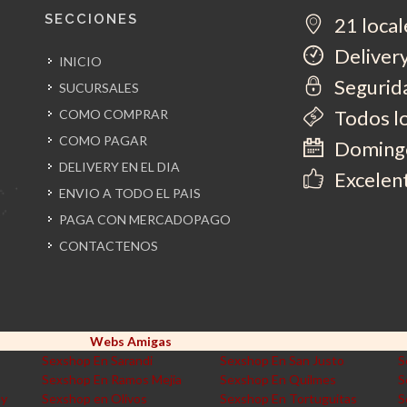
SECCIONES
21 local
Delivery
INICIO
Segurida
SUCURSALES
Todos l
COMO COMPRAR
COMO PAGAR
Domingo
DELIVERY EN EL DIA
Excelent
ENVIO A TODO EL PAIS
PAGA CON MERCADOPAGO
CONTACTENOS
Webs Amigas
Sexshop En Sarandi
Sexshop En San Justo
S
Sexshop En Ramos Mejia
Sexshop En Quilmes
S
ey
Sexshop en Olivos
Sexshop En Tortuguitas
S