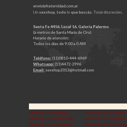
enviolafraternidad.com.ar
Un
sexshop
,
todo
lo
que buscás.
Total discreción.
Santa Fe 4456, Local 16, Galería Palermo
(a metros de Santa Maria de Oro)
Horario de atención:
Todos los días de 9:00 a 0 AM
Teléfono:
(11)0810-444-6969
Whatsapp:
(11)4472-2996
Email:
sexshop2013@hotmail.com
Sexshop En San Miguel
Sexshop En San Martin
Sexshop En San Fernando
Sexshop En Temperley
Sexshop En Pontevedra
Sexshop En Paso Del R