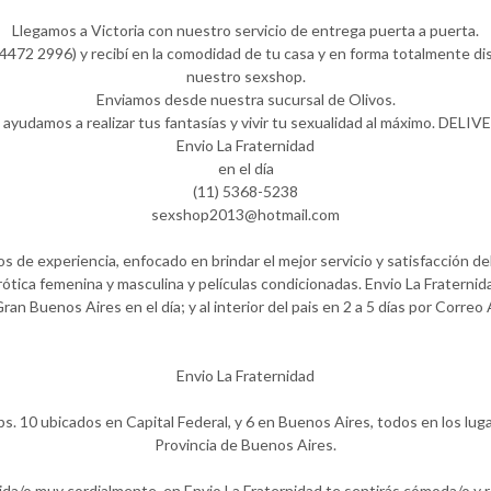
Llegamos a Victoria con nuestro servicio de entrega puerta a puerta.
472 2996) y recibí en la comodidad de tu casa y en forma totalmente dis
nuestro sexshop.
Enviamos desde nuestra sucursal de Olivos.
 ayudamos a realizar tus fantasías y vivir tu sexualidad al máximo. DELIV
Envio La Fraternidad
en el día
(11) 5368-5238
sexshop2013@hotmail.com
 de experiencia, enfocado en brindar el mejor servicio y satisfacción del
ótica femenina y masculina y películas condicionadas. Envio La Fraternida
Gran Buenos Aires en el día; y al interior del pais en 2 a 5 días por Correo
Envio La Fraternidad
ps. 10 ubicados en Capital Federal, y 6 en Buenos Aires, todos en los lug
Provincia de Buenos Aires.
ida/o muy cordialmente, en Envio La Fraternidad te sentirás cómoda/o y