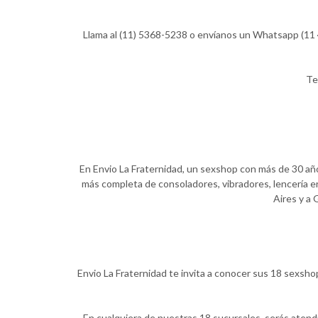
Llama al (11) 5368-5238 o envíanos un Whatsapp (11 4
Te
En Envio La Fraternidad, un sexshop con más de 30 años
más completa de consoladores, vibradores, lencería er
Aires y a 
Envio La Fraternidad te invita a conocer sus 18 sexsho
En cualquiera de nuestras 18 sucursales, serás atend