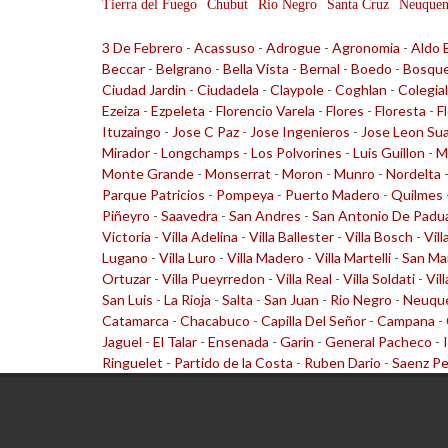
Tierra del Fuego
Chubut
Rio Negro
Santa Cruz
Neuque
3 De Febrero
-
Acassuso
-
Adrogue
-
Agronomia
-
Aldo 
Beccar
-
Belgrano
-
Bella Vista
-
Bernal
-
Boedo
-
Bosqu
Ciudad Jardin
-
Ciudadela
-
Claypole
-
Coghlan
-
Colegia
Ezeiza
-
Ezpeleta
-
Florencio Varela
-
Flores
-
Floresta
-
F
Ituzaingo
-
Jose C Paz
-
Jose Ingenieros
-
Jose Leon Su
Mirador
-
Longchamps
-
Los Polvorines
-
Luis Guillon
-
M
Monte Grande
-
Monserrat
-
Moron
-
Munro
-
Nordelta
Parque Patricios
-
Pompeya
-
Puerto Madero
-
Quilmes
Piñeyro
-
Saavedra
-
San Andres
-
San Antonio De Padu
Victoria
-
Villa Adelina
-
Villa Ballester
-
Villa Bosch
-
Vill
Lugano
-
Villa Luro
-
Villa Madero
-
Villa Martelli
-
San Ma
Ortuzar
-
Villa Pueyrredon
-
Villa Real
-
Villa Soldati
-
Vil
San Luis
-
La Rioja
-
Salta
-
San Juan
-
Rio Negro
-
Neuqu
Catamarca
-
Chacabuco
-
Capilla Del Señor
-
Campana
-
Jaguel
-
El Talar
-
Ensenada
-
Garin
-
General Pacheco
-
Ringuelet
-
Partido de la Costa
-
Ruben Dario
-
Saenz P