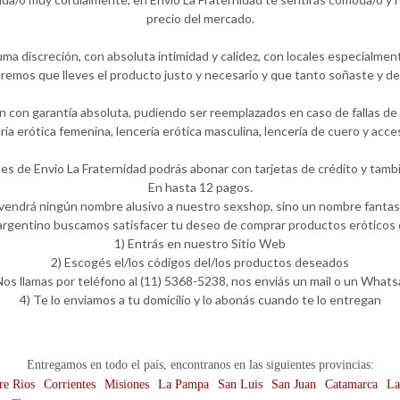
precio del mercado.
ma discreción, con absoluta intimidad y calidez, con locales especialmen
emos que lleves el producto justo y necesario y que tanto soñaste y de
 con garantía absoluta, pudiendo ser reemplazados en caso de fallas de f
ería erótica femenina, lencería erótica masculina, lencería de cuero y ac
les de Envio La Fraternidad podrás abonar con tarjetas de crédito y tambi
En hasta 12 pagos.
 vendrá ningún nombre alusivo a nuestro sexshop, sino un nombre fantasí
rgentino buscamos satisfacer tu deseo de comprar productos eróticos d
1) Entrás en nuestro Sitio Web
2) Escogés el/los códigos del/los productos deseados
Nos llamas por teléfono al (11) 5368-5238, nos enviás un mail o un What
4) Te lo enviamos a tu domicilio y lo abonás cuando te lo entregan
Entregamos en todo el país, encontranos en las siguientes provincias:
re Rios
Corrientes
Misiones
La Pampa
San Luis
San Juan
Catamarca
La