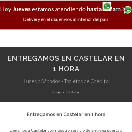
Hoy
Jueves
estamos atendiendo
hasta la 2am
.
X
Delivery en el día, envíos al interior del país.
ENTREGAMOS EN CASTELAR EN
1 HORA
Lunes a Sábados - Tarjetas de Crédito
Inicio
Castelar
Entregamos en Castelar en 1 hora
Llegamos a Castelar con nuestro servicio de entrega puerta a