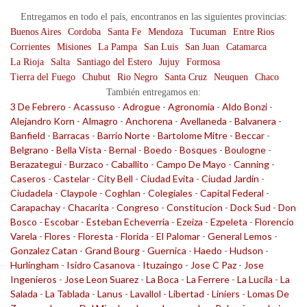
Entregamos en todo el país, encontranos en las siguientes provincias:
Buenos Aires
Cordoba
Santa Fe
Mendoza
Tucuman
Entre Rios
Corrientes
Misiones
La Pampa
San Luis
San Juan
Catamarca
La Rioja
Salta
Santiago del Estero
Jujuy
Formosa
Tierra del Fuego
Chubut
Rio Negro
Santa Cruz
Neuquen
Chaco
También entregamos en:
3 De Febrero
-
Acassuso
-
Adrogue
-
Agronomia
-
Aldo Bonzi
-
Alejandro Korn
-
Almagro
-
Anchorena
-
Avellaneda
-
Balvanera
-
Banfield
-
Barracas
-
Barrio Norte
-
Bartolome Mitre
-
Beccar
-
Belgrano
-
Bella Vista
-
Bernal
-
Boedo
-
Bosques
-
Boulogne
-
Berazategui
-
Burzaco
-
Caballito
-
Campo De Mayo
-
Canning
-
Caseros
-
Castelar
-
City Bell
-
Ciudad Evita
-
Ciudad Jardin
-
Ciudadela
-
Claypole
-
Coghlan
-
Colegiales
-
Capital Federal
-
Carapachay
-
Chacarita
-
Congreso
-
Constitucion
-
Dock Sud
-
Don
Bosco
-
Escobar
-
Esteban Echeverria
-
Ezeiza
-
Ezpeleta
-
Florencio
Varela
-
Flores
-
Floresta
-
Florida
-
El Palomar
-
General Lemos
-
Gonzalez Catan
-
Grand Bourg
-
Guernica
-
Haedo
-
Hudson
-
Hurlingham
-
Isidro Casanova
-
Ituzaingo
-
Jose C Paz
-
Jose
Ingenieros
-
Jose Leon Suarez
-
La Boca
-
La Ferrere
-
La Lucila
-
La
Salada
-
La Tablada
-
Lanus
-
Lavallol
-
Libertad
-
Liniers
-
Lomas De