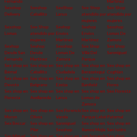
Fernando
Martinez
Sexshop
Sexshop
SexShop
Sex-Shop
Sex-Shop
Delivery
Caballito
Lanus
atendido por
atendido por
mujeres
mujeres
Sexshop
Sex-Shop
Sexhop
Sexhop
Sexshop
Lomas
atendido por
Envios
Envios
Lomas De
mujeres
Martinez
Martinez
Zamora
Sexhop
Sexhop
Sexshop
Sex Shop
Sex Shop
Desde San
Desde
Lomas De
Villa Del
Sanmiguel
Fernando
Martinez
Zamora
Parque
Sex shop en
Sex shop en
Sex shop en
Sex shop en
Sex shop en
Bernal
Caballito
Ciudadela
Berazategui
Coghlan
Sex shop en
Sex shop en
Sex shop en
Sex shop en
Sex shop en
Devoto
Belgrano
Ezeiza
Banfield
Flores
Sex shop en
Sex shop en
Sex shop en
Sex shop en
Sex Floresta
Floresta
Avellaneda
Lanus
Lomas de
Zamora
Sex shop en
Sex shop en
Sex Florencio
Sex shop en
Sex shop en
Moron
Olivos
Varela
Parque Leloir
Paternal
Sex Beccar
Sex shop en
Sanmiguel
Sex shop en
Sex shop en
Pilar
Sexshop
Ramos Mejia
San Isidro
San Miguel
Sex shop en
Sex shop en
san fernando
Sex shop