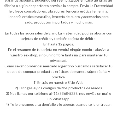
garantía absoluta, pudiendo ser reemplazados en caso de fallas de
fábrica o algún desperfecto previo a la compra. Envio La Fraternidad
le ofrece consoladores, vibradores, lencería erótica femenina,
lencería erótica masculina, lencería de cuero y accesorios para
sado, productos importados y mucho más.
En todas las sucursales de Envio La Fraternidad podrás abonar con
tarjetas de crédito y también tarjeta de débito:
En hasta 12 pagos.
En el resumen de tu tarjeta no vendrá ningún nombre alusivo a
nuestro sexshop, sino un nombre fantasía, para mantener tu
privacidad.
Como sexshop líder del mercado argentino buscamos satisfacer tu
deseo de comprar productos eróticos de manera súper rápida y
práctica.
1) Entrás en nuestro Sitio Web
2) Escogés el/los códigos del/los productos deseados
3) Nos llamas por teléfono al (11) 5368-5238, nos enviás un mail o
un Whatsapp
4) Te lo enviamos a tu domicilio y lo abonás cuando te lo entregan