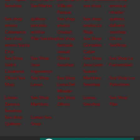
Sexshop
San Martin
Villa del
sex shop
envios al
Parque
interior
Sex shop
quilmes
Sex shop
Sex shop
quilmes
envios
lencería
envios
envios La
delivery
Catamarca
erótica
Chubut
Rioja
sexshop
Sex shop
Pilar Sexshop
Sex shop
Sex Shop
Olivos
envios Santa
fantasia
Gonzalez
SexShop
Cruz
sexual
Catan
Sex Shop
Sex Shop
Olivos
Sex Shop
Sex Shop La
Isidro
Jose
Sexshop
Jose Leon
Fraternidad
Casanova
Ingenieros
Suarez
Olivos Sex
Sex Shop
Sex Shop
Martinez
Sex Shop Los
Shop
Lanus
Loma Del
Sexshop
Polvorines
Mirador
Lomas
Sex Shop
Sex Shop
Lomas
Sex Shop
Zamora
Martinez
Olivos
Sexshop
Pilar
Sexshop
Sex shop
Lomas Sex
Quilmes
Shop