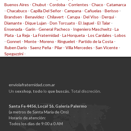
Buenos Aires
-
Chubut
-
Cordoba
-
Corrientes
-
Chaco
-
Catamarca
-
Chacabuco
-
Capilla Del Señor
-
Campana
-
Cañuelas
-
Berisso
-
Brandsen
-
Benavidez
-
Chilavert
-
Carupa
-
Del Viso
-
Derqui
-
Diamante
-
Dique Lujan
-
Don Torcuato
-
El Jaguel
-
El Talar
-
Ensenada
-
Garin
-
General Pacheco
-
Ingeniero Maschwitz
-
La
Plata
-
La Reja
-
La Fraternidad
-
La Horqueta
-
Los Cardales
-
Lobos
-
Gonnet
-
Monte
-
Moreno
-
Ringuelet
-
Partido de la Costa
-
Ruben Dario
-
Saenz Peña
-
Pilar
-
Villa Mercedes
-
San Vicente
-
Spegazzini
-
enviolafraternidad.com.ar
Un
sexshop
,
todo
lo
que buscás.
Total discreción.
Santa Fe 4456, Local 16, Galería Palermo
(a metros de Santa Maria de Oro)
Horario de atención:
Todos los días de 9:00 a 0 AM