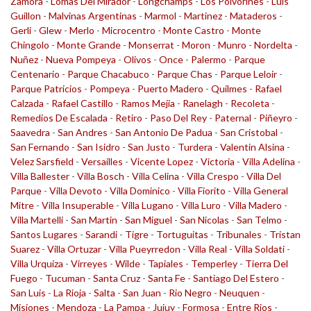
Zamora
-
Lomas Del Mirador
-
Longchamps
-
Los Polvorines
-
Luis
Guillon
-
Malvinas Argentinas
-
Marmol
-
Martinez
-
Mataderos
-
Gerli
-
Glew
-
Merlo
-
Microcentro
-
Monte Castro
-
Monte
Chingolo
-
Monte Grande
-
Monserrat
-
Moron
-
Munro
-
Nordelta
-
Nuñez
-
Nueva Pompeya
-
Olivos
-
Once
-
Palermo
-
Parque
Centenario
-
Parque Chacabuco
-
Parque Chas
-
Parque Leloir
-
Parque Patricios
-
Pompeya
-
Puerto Madero
-
Quilmes
-
Rafael
Calzada
-
Rafael Castillo
-
Ramos Mejia
-
Ranelagh
-
Recoleta
-
Remedios De Escalada
-
Retiro
-
Paso Del Rey
-
Paternal
-
Piñeyro
-
Saavedra
-
San Andres
-
San Antonio De Padua
-
San Cristobal
-
San Fernando
-
San Isidro
-
San Justo
-
Turdera
-
Valentin Alsina
-
Velez Sarsfield
-
Versailles
-
Vicente Lopez
-
Victoria
-
Villa Adelina
-
Villa Ballester
-
Villa Bosch
-
Villa Celina
-
Villa Crespo
-
Villa Del
Parque
-
Villa Devoto
-
Villa Dominico
-
Villa Fiorito
-
Villa General
Mitre
-
Villa Insuperable
-
Villa Lugano
-
Villa Luro
-
Villa Madero
-
Villa Martelli
-
San Martin
-
San Miguel
-
San Nicolas
-
San Telmo
-
Santos Lugares
-
Sarandi
-
Tigre
-
Tortuguitas
-
Tribunales
-
Tristan
Suarez
-
Villa Ortuzar
-
Villa Pueyrredon
-
Villa Real
-
Villa Soldati
-
Villa Urquiza
-
Virreyes
-
Wilde
-
Tapiales
-
Temperley
-
Tierra Del
Fuego
-
Tucuman
-
Santa Cruz
-
Santa Fe
-
Santiago Del Estero
-
San Luis
-
La Rioja
-
Salta
-
San Juan
-
Rio Negro
-
Neuquen
-
Misiones
-
Mendoza
-
La Pampa
-
Jujuy
-
Formosa
-
Entre Rios
-