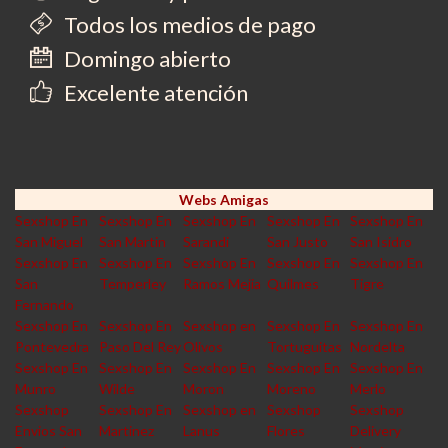
Todos los medios de pago
Domingo abierto
Excelente atención
Webs Amigas
Sexshop En
Sexshop En
Sexshop En
Sexshop En
Sexshop En
San Miguel
San Martin
Sarandi
San Justo
San Isidro
Sexshop En
Sexshop En
Sexshop En
Sexshop En
Sexshop En
San
Temperley
Ramos Mejia
Quilmes
Tigre
Fernando
Sexshop En
Sexshop En
Sexshop en
Sexshop En
Sexshop En
Pontevedra
Paso Del Rey
Olivos
Tortuguitas
Nordelta
Sexshop En
Sexshop En
Sexshop En
Sexshop En
Sexshop En
Munro
Wilde
Moron
Moreno
Merlo
Sexshop
Sexshop En
Sexshop en
Sexshop
Sexshop
Envios San
Martinez
Lanus
Flores
Delivery