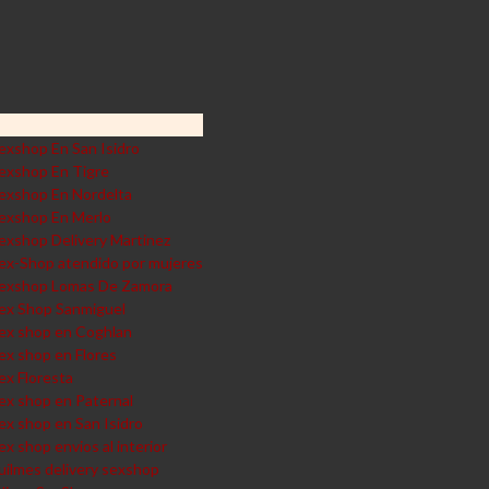
exshop En San Isidro
exshop En Tigre
exshop En Nordelta
exshop En Merlo
exshop Delivery Martinez
ex-Shop atendido por mujeres
exshop Lomas De Zamora
ex Shop Sanmiguel
ex shop en Coghlan
ex shop en Flores
ex Floresta
ex shop en Paternal
ex shop en San Isidro
ex shop envios al interior
uilmes delivery sexshop