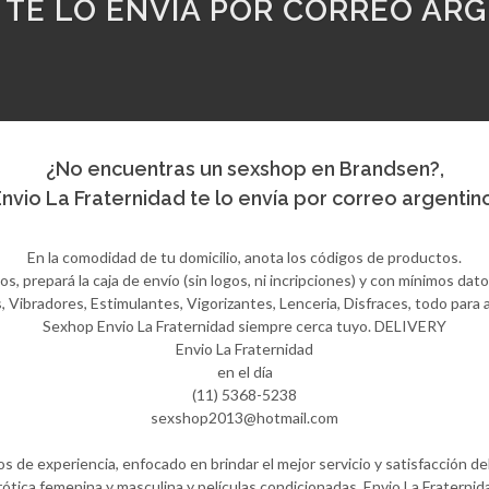
 TE LO ENVÍA POR CORREO ARG
¿No encuentras un sexshop en Brandsen?,
nvio La Fraternidad te lo envía por correo argentin
En la comodidad de tu domicilio, anota los códigos de productos.
 prepará la caja de envío (sin logos, ni incripciones) y con mínimos datos
Vibradores, Estimulantes, Vigorizantes, Lenceria, Disfraces, todo para ay
Sexhop Envio La Fraternidad siempre cerca tuyo. DELIVERY
Envio La Fraternidad
en el día
(11) 5368-5238
sexshop2013@hotmail.com
 de experiencia, enfocado en brindar el mejor servicio y satisfacción del
ótica femenina y masculina y películas condicionadas. Envio La Fraternida