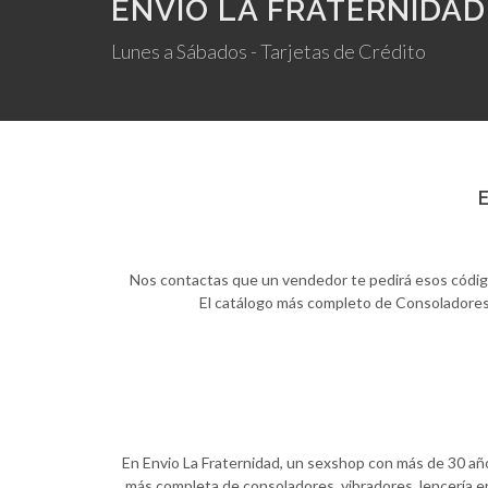
ENVIO LA FRATERNIDAD
Lunes a Sábados - Tarjetas de Crédito
E
Nos contactas que un vendedor te pedirá esos códigos,
El catálogo más completo de Consoladores, 
En Envio La Fraternidad, un sexshop con más de 30 años
más completa de consoladores, vibradores, lencería er