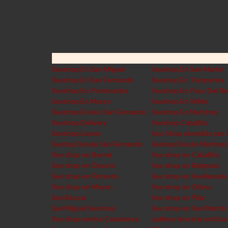
Sexshop En San Miguel
Sexshop En San Martin
Sexshop En San Fernando
Sexshop En Temperley
Sexshop En Pontevedra
Sexshop En Paso Del R
Sexshop En Munro
Sexshop En Wilde
Sexshop Envios San Fernando
Sexshop En Martinez
Sexshop Delivery
Sexshop Caballito
Sexshop Lomas
Sex-Shop atendido por 
Sexhop Desde San Fernando
Sexhop Desde Martinez
Sex shop en Bernal
Sex shop en Caballito
Sex shop en Devoto
Sex shop en Belgrano
Sex shop en Floresta
Sex shop en Avellaneda
Sex shop en Moron
Sex shop en Olivos
Sex Beccar
Sex shop en Pilar
San Miguel Sexshop
Sex shop en San Martin
Sex shop envios Catamarca
quilmes lencería erótica