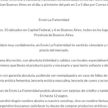
Gran Buenos Aires en el día; y al interior del pais en 2 a 5 días por Correo
Envio La Fraternidad
ps. 10 ubicados en Capital Federal, y 6 en Buenos Aires, todos en los lug
Provincia de Buenos Aires.
ida/o muy cordialmente, en Envio La Fraternidad te sentirás cómoda/o y
precio del mercado.
ma discreción, con absoluta intimidad y calidez, con locales especialmen
emos que lleves el producto justo y necesario y que tanto soñaste y de
 con garantía absoluta, pudiendo ser reemplazados en caso de fallas de f
ería erótica femenina, lencería erótica masculina, lencería de cuero y ac
les de Envio La Fraternidad podrás abonar con tarjetas de crédito y tambi
En hasta 12 pagos.
 vendrá ningún nombre alusivo a nuestro sexshop, sino un nombre fantasí
rgentino buscamos satisfacer tu deseo de comprar productos eróticos d