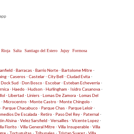
sapp
 Rioja
Salta
Santiago del Estero
Jujuy
Formosa
anfield
-
Barracas
-
Barrio Norte
-
Bartolome Mitre
-
ing
-
Caseros
-
Castelar
-
City Bell
-
Ciudad Evita
-
-
Dock Sud
-
Don Bosco
-
Escobar
-
Esteban Echeverria
-
rnica
-
Haedo
-
Hudson
-
Hurlingham
-
Isidro Casanova
-
llol
-
Libertad
-
Liniers
-
Lomas De Zamora
-
Lomas Del
o
-
Microcentro
-
Monte Castro
-
Monte Chingolo
-
-
Parque Chacabuco
-
Parque Chas
-
Parque Leloir
-
medios De Escalada
-
Retiro
-
Paso Del Rey
-
Paternal
-
tin Alsina
-
Velez Sarsfield
-
Versailles
-
Vicente Lopez
-
lla Fiorito
-
Villa General Mitre
-
Villa Insuperable
-
Villa
gre
-
Tortuguitas
-
Tribunales
-
Tristan Suarez
-
Villa