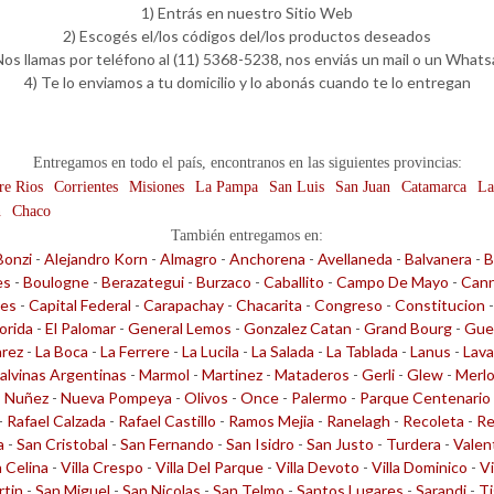
1) Entrás en nuestro Sitio Web
2) Escogés el/los códigos del/los productos deseados
Nos llamas por teléfono al (11) 5368-5238, nos enviás un mail o un What
4) Te lo enviamos a tu domicilio y lo abonás cuando te lo entregan
Entregamos en todo el país, encontranos en las siguientes provincias:
re Rios
Corrientes
Misiones
La Pampa
San Luis
San Juan
Catamarca
La
n
Chaco
También entregamos en:
Bonzi
-
Alejandro Korn
-
Almagro
-
Anchorena
-
Avellaneda
-
Balvanera
-
B
es
-
Boulogne
-
Berazategui
-
Burzaco
-
Caballito
-
Campo De Mayo
-
Cann
les
-
Capital Federal
-
Carapachay
-
Chacarita
-
Congreso
-
Constitucion
lorida
-
El Palomar
-
General Lemos
-
Gonzalez Catan
-
Grand Bourg
-
Gue
arez
-
La Boca
-
La Ferrere
-
La Lucila
-
La Salada
-
La Tablada
-
Lanus
-
Lava
alvinas Argentinas
-
Marmol
-
Martinez
-
Mataderos
-
Gerli
-
Glew
-
Merl
-
Nuñez
-
Nueva Pompeya
-
Olivos
-
Once
-
Palermo
-
Parque Centenario
-
Rafael Calzada
-
Rafael Castillo
-
Ramos Mejia
-
Ranelagh
-
Recoleta
-
Re
a
-
San Cristobal
-
San Fernando
-
San Isidro
-
San Justo
-
Turdera
-
Valen
a Celina
-
Villa Crespo
-
Villa Del Parque
-
Villa Devoto
-
Villa Dominico
-
Vi
rtin
-
San Miguel
-
San Nicolas
-
San Telmo
-
Santos Lugares
-
Sarandi
-
Ti