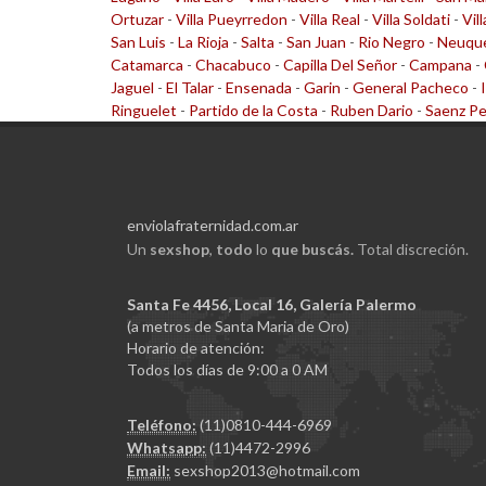
Ortuzar
-
Villa Pueyrredon
-
Villa Real
-
Villa Soldati
-
Vil
San Luis
-
La Rioja
-
Salta
-
San Juan
-
Rio Negro
-
Neuqu
Catamarca
-
Chacabuco
-
Capilla Del Señor
-
Campana
-
Jaguel
-
El Talar
-
Ensenada
-
Garin
-
General Pacheco
-
Ringuelet
-
Partido de la Costa
-
Ruben Dario
-
Saenz P
enviolafraternidad.com.ar
Un
sexshop
,
todo
lo
que buscás.
Total discreción.
Santa Fe 4456, Local 16, Galería Palermo
(a metros de Santa Maria de Oro)
Horario de atención:
Todos los días de 9:00 a 0 AM
Teléfono:
(11)0810-444-6969
Whatsapp:
(11)4472-2996
Email:
sexshop2013@hotmail.com