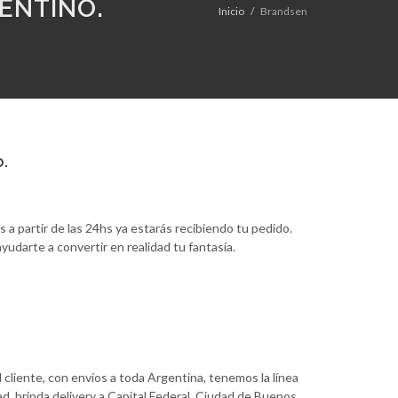
ENTINO.
Inicio
Brandsen
o.
 a partir de las 24hs ya estarás recibiendo tu pedido.
udarte a convertir en realidad tu fantasía.
 cliente, con envíos a toda Argentina, tenemos la línea
d, brinda delivery a Capital Federal, Ciudad de Buenos