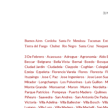
3) 
Buenos Aires
Cordoba
Santa Fe
Mendoza
Tucuman
Ent
Tierra del Fuego
Chubut
Rio Negro
Santa Cruz
Neuque
3 De Febrero
-
Acassuso
-
Adrogue
-
Agronomia
-
Aldo 
Beccar
-
Belgrano
-
Bella Vista
-
Bernal
-
Boedo
-
Bosqu
Ciudad Jardin
-
Ciudadela
-
Claypole
-
Coghlan
-
Colegia
Ezeiza
-
Ezpeleta
-
Florencio Varela
-
Flores
-
Floresta
-
F
Ituzaingo
-
Jose C Paz
-
Jose Ingenieros
-
Jose Leon Su
Mirador
-
Longchamps
-
Los Polvorines
-
Luis Guillon
-
M
Monte Grande
-
Monserrat
-
Moron
-
Munro
-
Nordelta
Parque Patricios
-
Pompeya
-
Puerto Madero
-
Quilmes
Piñeyro
-
Saavedra
-
San Andres
-
San Antonio De Padu
Victoria
-
Villa Adelina
-
Villa Ballester
-
Villa Bosch
-
Vill
Lugano
-
Villa Luro
-
Villa Madero
-
Villa Martelli
-
San Ma