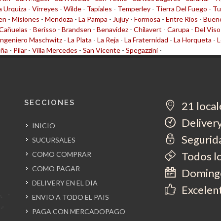
la Urquiza
-
Virreyes
-
Wilde
-
Tapiales
-
Temperley
-
Tierra Del Fuego
-
Tu
en
-
Misiones
-
Mendoza
-
La Pampa
-
Jujuy
-
Formosa
-
Entre Rios
-
Bueno
Cañuelas
-
Berisso
-
Brandsen
-
Benavidez
-
Chilavert
-
Carupa
-
Del Viso
Ingeniero Maschwitz
-
La Plata
-
La Reja
-
La Fraternidad
-
La Horqueta
-
L
eña
-
Pilar
-
Villa Mercedes
-
San Vicente
-
Spegazzini
-
SECCIONES
21 local
Delivery
INICIO
Segurida
SUCURSALES
Todos l
COMO COMPRAR
COMO PAGAR
Domingo
DELIVERY EN EL DIA
Excelent
ENVIO A TODO EL PAIS
PAGA CON MERCADOPAGO