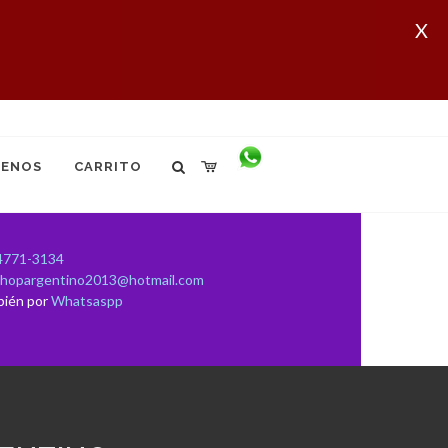
X
ENOS
CARRITO
4771-3134
shopargentino2013@hotmail.com
bién por
Whatsaspp