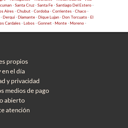
cuman
-
Santa Cruz
-
Santa Fe
-
Santiago Del Estero
-
s Aires
-
Chubut
-
Cordoba
-
Corrientes
-
Chaco
-
-
Derqui
-
Diamante
-
Dique Lujan
-
Don Torcuato
-
El
os Cardales
-
Lobos
-
Gonnet
-
Monte
-
Moreno
-
es propios
 en el día
d y privacidad
os medios de pago
 abierto
e atención