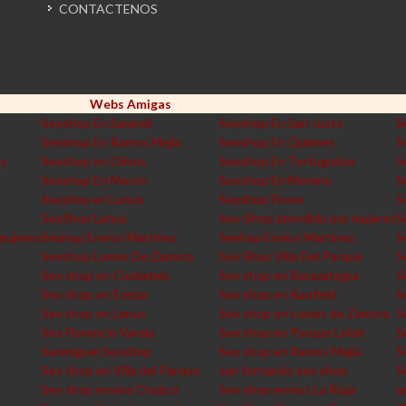
CONTACTENOS
Webs Amigas
Sexshop En Sarandi
Sexshop En San Justo
S
Sexshop En Ramos Mejia
Sexshop En Quilmes
S
ey
Sexshop en Olivos
Sexshop En Tortuguitas
S
Sexshop En Moron
Sexshop En Moreno
S
Sexshop en Lanus
Sexshop Flores
S
SexShop Lanus
Sex-Shop atendido por mujeres
S
mujeres
Sexhop Envios Martinez
Sexhop Envios Martinez
S
Sexshop Lomas De Zamora
Sex Shop Villa Del Parque
S
Sex shop en Ciudadela
Sex shop en Berazategui
S
Sex shop en Ezeiza
Sex shop en Banfield
S
Sex shop en Lanus
Sex shop en Lomas de Zamora
S
Sex Florencio Varela
Sex shop en Parque Leloir
S
Sanmiguel Sexshop
Sex shop en Ramos Mejia
S
Sex shop en Villa del Parque
san fernando sex shop
S
Sex shop envios Chubut
Sex shop envios La Rioja
q